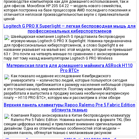
производстве компьютеров как для домашнего использования, так и
для офисов. Моноблок HP 205 G4 22 — модель нового семейства,
которая построена на базе процессоров AMD последнего поколения и
отличается неплохой производительностью вкупе с привлекательной
ценой
Logitech G PRO X Superlight — легкая беспроводная мышь для
профессиональных киберспортсменов
Швейцарская компания Logitech G представила беспроводную
игровую мышь Logitech G PRO X Superlight. Новинка предназначена
для профессиональных киберспортсменов, а слово Superlight в ее
названии указывает на малый вес этой модели, который не превышает
63 г. Это почти на четверть меньше по сравнению с анонсированным
пару лет тому назад манипулятором Logitech G PRO Wireless
Материнская плата для домашнего майнинга ASRock H110
Pro BTC+
Как показало недавнее исследование Кембриджского
университета — количество людей, которые пользуются сегодня
криптовалютами, приближается к размеру населения небольшой страны
и это только начало, мир меняется. Поэтому компания ASRock
разработала и выпустила в продажу весьма необычную материнскую
плату — H110 PRO BTC+, которую мы и рассмотрим в этом обзоре
Верхняя панель клавиатуры Rapoo Ralemo Pre 5 Fabric Edition
обтянута тканью
Компания Rapoo анонсировала в Китае беспроводную клавиатуру
Ralemo Pre 5 Fabric Edition. Новинка выполнена в формате TKL (без
секции цифровых клавиш) и привлекает внимание оригинальным
дизайном. Одна из отличительных особенностей этой модели —
верхняя панель, обтянутая тканью с меланжевым рисунком