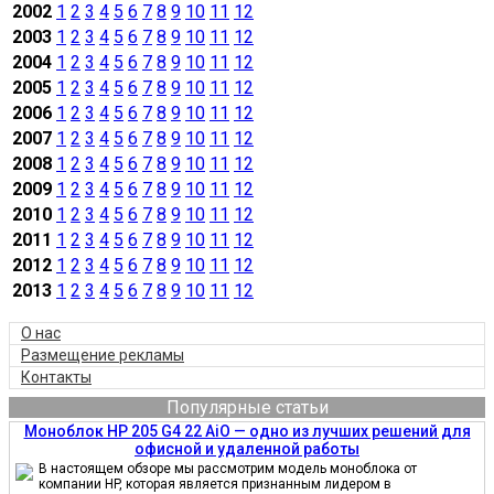
2002
1
2
3
4
5
6
7
8
9
10
11
12
2003
1
2
3
4
5
6
7
8
9
10
11
12
2004
1
2
3
4
5
6
7
8
9
10
11
12
2005
1
2
3
4
5
6
7
8
9
10
11
12
2006
1
2
3
4
5
6
7
8
9
10
11
12
2007
1
2
3
4
5
6
7
8
9
10
11
12
2008
1
2
3
4
5
6
7
8
9
10
11
12
2009
1
2
3
4
5
6
7
8
9
10
11
12
2010
1
2
3
4
5
6
7
8
9
10
11
12
2011
1
2
3
4
5
6
7
8
9
10
11
12
2012
1
2
3
4
5
6
7
8
9
10
11
12
2013
1
2
3
4
5
6
7
8
9
10
11
12
О нас
Размещение рекламы
Контакты
Популярные статьи
Моноблок HP 205 G4 22 AiO — одно из лучших решений для
офисной и удаленной работы
В настоящем обзоре мы рассмотрим модель моноблока от
компании HP, которая является признанным лидером в