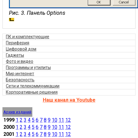
Рис. 3. Панель Options
ПК и комплектующие
Периферия
Цифровой дом
Гаджеты
Фото и видео
Программы и утилиты
Мир интернет
Безопасность
Сети и телекоммуникации
Корпоративные решения
Наш канал на Youtube
Архив изданий
1999
1
2
3
4
5
6
7
8
9
10
11
12
2000
1
2
3
4
5
6
7
8
9
10
11
12
2001
1
2
3
4
5
6
7
8
9
10
11
12