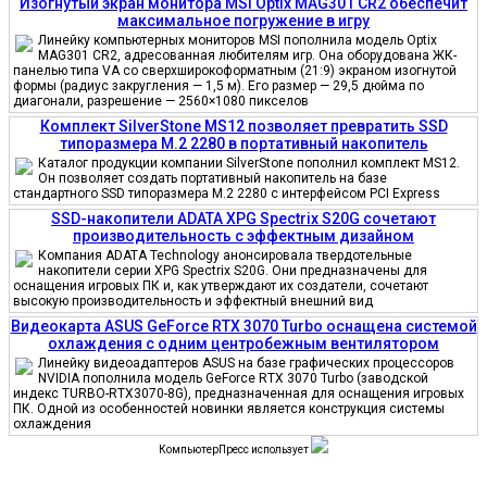
Изогнутый экран монитора MSI Optix MAG301 CR2 обеспечит
максимальное погружение в игру
Линейку компьютерных мониторов MSI пополнила модель Optix
MAG301 CR2, адресованная любителям игр. Она оборудована ЖК-
панелью типа VA со сверхширокоформатным (21:9) экраном изогнутой
формы (радиус закругления — 1,5 м). Его размер — 29,5 дюйма по
диагонали, разрешение — 2560×1080 пикселов
Комплект SilverStone MS12 позволяет превратить SSD
типоразмера M.2 2280 в портативный накопитель
Каталог продукции компании SilverStone пополнил комплект MS12.
Он позволяет создать портативный накопитель на базе
стандартного SSD типоразмера M.2 2280 с интерфейсом PCI Express
SSD-накопители ADATA XPG Spectrix S20G сочетают
производительность с эффектным дизайном
Компания ADATA Technology анонсировала твердотельные
накопители серии XPG Spectrix S20G. Они предназначены для
оснащения игровых ПК и, как утверждают их создатели, сочетают
высокую производительность и эффектный внешний вид
Видеокарта ASUS GeForce RTX 3070 Turbo оснащена системой
охлаждения с одним центробежным вентилятором
Линейку видеоадаптеров ASUS на базе графических процессоров
NVIDIA пополнила модель GeForce RTX 3070 Turbo (заводской
индекс TURBO-RTX3070-8G), предназначенная для оснащения игровых
ПК. Одной из особенностей новинки является конструкция системы
охлаждения
КомпьютерПресс использует