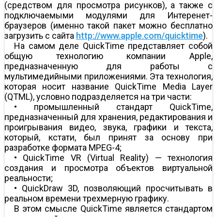
(средством для просмотра рисунков), а также с
подключаемыми модулями для Интеренет-
браузеров (именно такой пакет можно бесплатно
загрузить с сайта
http://www.apple.com/quicktime
).
На самом деле QuickTime представляет собой
общую технологию компании Apple,
предназначенную для работы с
мультимедийными приложениями. Эта технология,
которая носит название QuickTime Media Layer
(QTML), условно подразделяется на три части:
• промышленный стандарт QuickTime,
предназначенный для хранения, редактирования и
проигрывания видео, звука, графики и текста,
который, кстати, был принят за основу при
разработке формата MPEG-4;
• QuickTime VR (Virtual Reality) — технология
создания и просмотра объектов виртуальной
реальности;
• QuickDraw 3D, позволяющий просчитывать в
реальном времени трехмерную графику.
В этом смысле QuickTime является стандартом