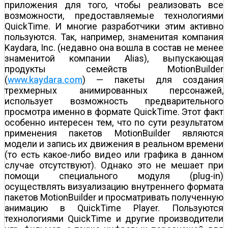
приложения для того, чтобы реализовать все
возможности, предоставляемые технологиями
QuickTime. И многие разработчики этим активно
пользуются. Так, например, знаменитая компания
Kaydara, Inc. (недавно она вошла в состав не менее
знаменитой компании Alias), выпускающая
продукты семейств MotionBuilder
(
www.kaydara.com
) — пакеты для создания
трехмерных анимированных персонажей,
использует возможность предварительного
просмотра именно в формате QuickTime. Этот факт
особенно интересен тем, что по сути результатом
применения пакетов MotionBuilder являются
модели и запись их движения в реальном времени
(то есть какое-либо видео или графика в данном
случае отсутствуют). Однако это не мешает при
помощи специального модуля (plug-in)
осуществлять визуализацию внутреннего формата
пакетов MotionBuilder и просматривать полученную
анимацию в QuickTime Player. Пользуются
технологиями QuickTime и другие производители