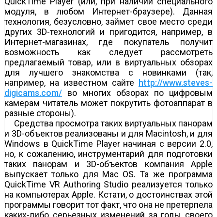
QuickTime Player (или, при наличии специального
модуля, в любом Интернет-браузере). Данная
технология, безусловно, займет свое место среди
других 3D-технологий и пригодится, например, в
Интернет-магазинах, где покупатель получит
возможность как следует рассмотреть
предлагаемый товар, или в виртуальных обзорах
для лучшего знакомства с новинками (так,
например, на известном сайте
http://www.steves-
digicams.com/
во многих обзорах по цифровым
камерам читатель может покрутить фотоаппарат в
разные стороны).
Средства просмотра таких виртуальных панорам
и 3D-объектов реализованы и для Macintosh, и для
Windows в QuickTime Player начиная с версии 2.0,
но, к сожалению, инструментарий для подготовки
таких панорам и 3D-объектов компания Apple
выпускает только для Mac OS. Та же программа
QuickTime VR Authoring Studio реализуется только
на компьютерах Apple. Кстати, о достоинствах этой
программы говорит тот факт, что она не претерпела
каких-либо серьезных изменений за годы своего