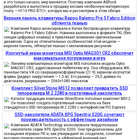
и это только начало, мир меняется. Поэтому компания ASRock
разработала и выпустила в продажу весьма необычную материнскую
плату — H110 PRO BTC+, которую мы и рассмотрим в этом обзоре
Верхняя панель клавиатуры Rapoo Ralemo Pre 5 Fabric Edition
обтянута тканью
Компания Rapoo анонсировала в Китае беспроводную клавиатуру
Ralemo Pre 5 Fabric Edition. Новинка выполнена в формате TKL (без
секции цифровых клавиш) и привлекает внимание оригинальным
дизайном. Одна из отличительных особенностей этой модели —
верхняя панель, обтянутая тканью с меланжевым рисунком
Изогнутый экран монитора MSI Optix MAG301 CR2 обеспечит
максимальное погружение в игру
Линейку компьютерных мониторов MSI пополнила модель Optix
MAG301 CR2, адресованная любителям игр. Она оборудована ЖК-
панелью типа VA со сверхширокоформатным (21:9) экраном изогнутой
формы (радиус закругления — 1,5 м). Его размер — 29,5 дюйма по
диагонали, разрешение — 2560×1080 пикселов
Комплект SilverStone MS12 позволяет превратить SSD
типоразмера M.2 2280 в портативный накопитель
Каталог продукции компании SilverStone пополнил комплект MS12.
Он позволяет создать портативный накопитель на базе
стандартного SSD типоразмера M.2 2280 с интерфейсом PCI Express
SSD-накопители ADATA XPG Spectrix S20G сочетают
производительность с эффектным дизайном
Компания ADATA Technology анонсировала твердотельные
накопители серии XPG Spectrix S20G. Они предназначены для
оснащения игровых ПК и, как утверждают их создатели, сочетают
высокую производительность и эффектный внешний вид