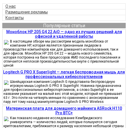
О нас
Размещение рекламы
Контакты
Популярные статьи
Моноблок HP 205 G4 22 AiO — одно из лучших решений для
офисной и удаленной работы
В настоящем обзоре мы рассмотрим модель моноблока от
компании HP, которая является признанным лидером в
производстве компьютеров как для домашнего использования, так и
для офисов. Моноблок HP 205 G4 22 — модель нового семейства,
которая построена на базе процессоров AMD последнего поколения и
отличается неплохой производительностью вкупе с привлекательной
ценой
Logitech G PRO X Superlight — легкая беспроводная мышь для
профессиональных киберспортсменов
Швейцарская компания Logitech G представила беспроводную
игровую мышь Logitech G PRO X Superlight. Новинка предназначена
для профессиональных киберспортсменов, а слово Superlight в ее
названии указывает на малый вес этой модели, который не превышает
63 г. Это почти на четверть меньше по сравнению с анонсированным
пару лет тому назад манипулятором Logitech G PRO Wireless
Материнская плата для домашнего майнинга ASRock H110
Pro BTC+
Как показало недавнее исследование Кембриджского
университета — количество людей, которые пользуются сегодня
криптовалютами, приближается к размеру населения небольшой страны