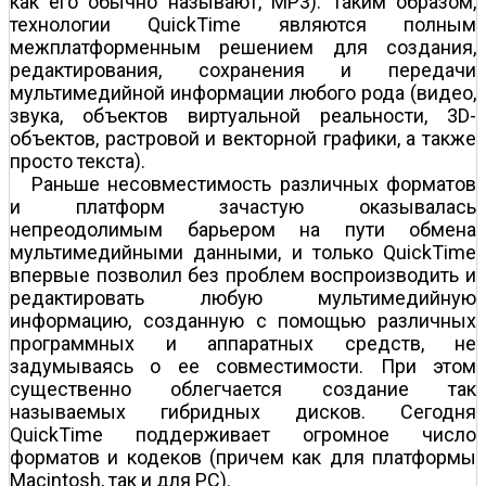
как его обычно называют, MP3). Таким образом,
технологии QuickTime являются полным
межплатформенным решением для создания,
редактирования, сохранения и передачи
мультимедийной информации любого рода (видео,
звука, объектов виртуальной реальности, 3D-
объектов, растровой и векторной графики, а также
просто текста).
Раньше несовместимость различных форматов
и платформ зачастую оказывалась
непреодолимым барьером на пути обмена
мультимедийными данными, и только QuickTime
впервые позволил без проблем воспроизводить и
редактировать любую мультимедийную
информацию, созданную с помощью различных
программных и аппаратных средств, не
задумываясь о ее совместимости. При этом
существенно облегчается создание так
называемых гибридных дисков. Сегодня
QuickTime поддерживает огромное число
форматов и кодеков (причем как для платформы
Macintosh, так и для PC).