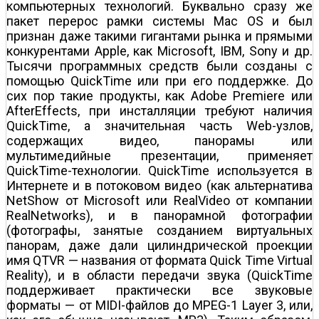
компьютерных технологий. Буквально сразу же
пакет перерос рамки системы Mac OS и был
признан даже такими гигантами рынка и прямыми
конкурентами Apple, как Microsoft, IBM, Sony и др.
Тысячи программных средств были созданы с
помощью QuickTime или при его поддержке. До
сих пор такие продукты, как Adobe Premiere или
AfterEffects, при инсталляции требуют наличия
QuickTime, а значительная часть Web-узлов,
содержащих видео, панорамы или
мультимедийные презентации, применяет
QuickTime-технологии. QuickTime используется в
Интернете и в потоковом видео (как альтернатива
NetShow от Microsoft или RealVideo от компании
RealNetworks), и в панорамной фотографии
(фотографы, занятые созданием виртуальных
панорам, даже дали цилиндрической проекции
имя QTVR — названия от формата Quick Time Virtual
Reality), и в области передачи звука (QuickTime
поддерживает практически все звуковые
форматы — от MIDI-файлов до MPEG-1 Layer 3, или,