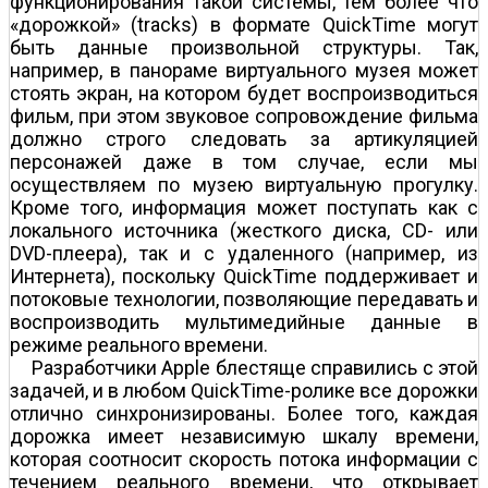
функционирования такой системы, тем более что
«дорожкой» (tracks) в формате QuickTime могут
быть данные произвольной структуры. Так,
например, в панораме виртуального музея может
стоять экран, на котором будет воспроизводиться
фильм, при этом звуковое сопровождение фильма
должно строго следовать за артикуляцией
персонажей даже в том случае, если мы
осуществляем по музею виртуальную прогулку.
Кроме того, информация может поступать как с
локального источника (жесткого диска, CD- или
DVD-плеера), так и с удаленного (например, из
Интернета), поскольку QuickTime поддерживает и
потоковые технологии, позволяющие передавать и
воспроизводить мультимедийные данные в
режиме реального времени.
Разработчики Apple блестяще справились с этой
задачей, и в любом QuickTime-ролике все дорожки
отлично синхронизированы. Более того, каждая
дорожка имеет независимую шкалу времени,
которая соотносит скорость потока информации с
течением реального времени, что открывает