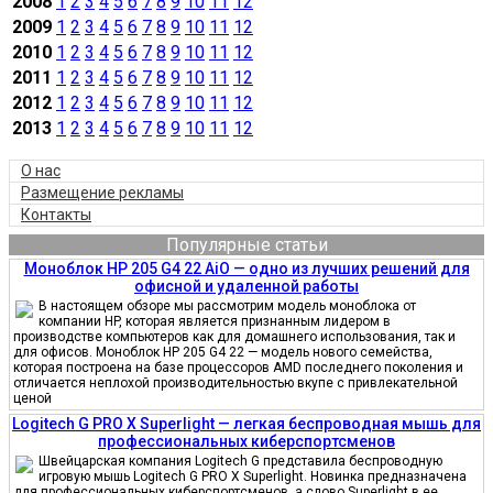
2008
1
2
3
4
5
6
7
8
9
10
11
12
2009
1
2
3
4
5
6
7
8
9
10
11
12
2010
1
2
3
4
5
6
7
8
9
10
11
12
2011
1
2
3
4
5
6
7
8
9
10
11
12
2012
1
2
3
4
5
6
7
8
9
10
11
12
2013
1
2
3
4
5
6
7
8
9
10
11
12
О нас
Размещение рекламы
Контакты
Популярные статьи
Моноблок HP 205 G4 22 AiO — одно из лучших решений для
офисной и удаленной работы
В настоящем обзоре мы рассмотрим модель моноблока от
компании HP, которая является признанным лидером в
производстве компьютеров как для домашнего использования, так и
для офисов. Моноблок HP 205 G4 22 — модель нового семейства,
которая построена на базе процессоров AMD последнего поколения и
отличается неплохой производительностью вкупе с привлекательной
ценой
Logitech G PRO X Superlight — легкая беспроводная мышь для
профессиональных киберспортсменов
Швейцарская компания Logitech G представила беспроводную
игровую мышь Logitech G PRO X Superlight. Новинка предназначена
для профессиональных киберспортсменов, а слово Superlight в ее