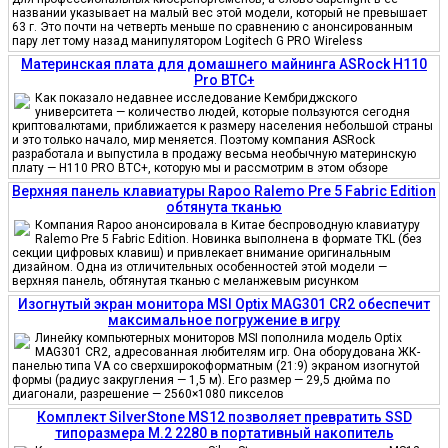
названии указывает на малый вес этой модели, который не превышает
63 г. Это почти на четверть меньше по сравнению с анонсированным
пару лет тому назад манипулятором Logitech G PRO Wireless
Материнская плата для домашнего майнинга ASRock H110
Pro BTC+
Как показало недавнее исследование Кембриджского
университета — количество людей, которые пользуются сегодня
криптовалютами, приближается к размеру населения небольшой страны
и это только начало, мир меняется. Поэтому компания ASRock
разработала и выпустила в продажу весьма необычную материнскую
плату — H110 PRO BTC+, которую мы и рассмотрим в этом обзоре
Верхняя панель клавиатуры Rapoo Ralemo Pre 5 Fabric Edition
обтянута тканью
Компания Rapoo анонсировала в Китае беспроводную клавиатуру
Ralemo Pre 5 Fabric Edition. Новинка выполнена в формате TKL (без
секции цифровых клавиш) и привлекает внимание оригинальным
дизайном. Одна из отличительных особенностей этой модели —
верхняя панель, обтянутая тканью с меланжевым рисунком
Изогнутый экран монитора MSI Optix MAG301 CR2 обеспечит
максимальное погружение в игру
Линейку компьютерных мониторов MSI пополнила модель Optix
MAG301 CR2, адресованная любителям игр. Она оборудована ЖК-
панелью типа VA со сверхширокоформатным (21:9) экраном изогнутой
формы (радиус закругления — 1,5 м). Его размер — 29,5 дюйма по
диагонали, разрешение — 2560×1080 пикселов
Комплект SilverStone MS12 позволяет превратить SSD
типоразмера M.2 2280 в портативный накопитель