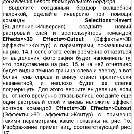
добавления белого прямоугольного бордюра
Выделите созданный бордюр волшебной
палочкой, сделайте инверсию при помощи
команды
Selections=>Invert
(Выделение=>Инверсия), создайте новый
растровый слой и воспользуйтесь командой
Effects=>3D Effects=>Cutout
(Эффекты=>3D
эффекты=>Контур) с параметрами, показанными
на рис. 14. После этого, если временно отказаться
от выделения, фотография будет напоминать ту,
что представлена на рис. 15, и на ней отчетливо
будет видна темная граница слева и вверху, а вот
белая тень справа и внизу станет практически
незаметной, и неплохо будет ее слегка
подчеркнуть. Для этого верните выделение, если
вы от него временно отказывались, создайте еще
один растровый слой и вновь наложите эффект
контура командой
Effects=>3D Effects=>Cutout
(Эффекты=>3D эффекты=>Контур) с примерно
такими параметрами, какие показаны на рис. 16.
Изображение примет вид, соответствующий рис.
17.