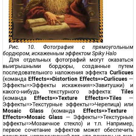
Рис. 10. Фотография с прямоугольным
бордюром, искаженным эффектом Spiky Halo
Для отдельных фотографий могут оказаться
выигрышными бордюры, созданные путем
последовательного наложения эффекта
Curlicues
(команда
Effects=>Distortion Effects=>Curlicues
—
Эффекты=>Эффекты искажения=>Завитушки) и
какого-нибудь текстурного эффекта:
Tiles
(команда
Effects=>Texture Effects=>Tiles
—
Эффекты=>Текстурные эффекты=>Черепица) или
Mosaic Glass
(команда
Effects=>Texture
Effects=>Mosaic Glass
— Эффекты=>Текстурные
эффекты=>Мозаичное стекло) и т.п. Например,
первое сочетание эффектов может обеспечить