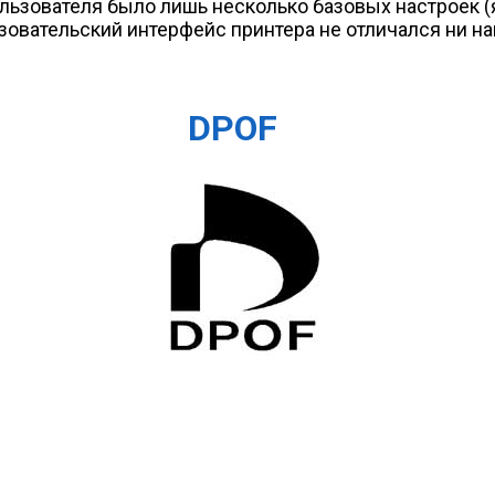
ователя было лишь несколько базовых настроек (ярко
ьзовательский интерфейс принтера не отличался ни н
DPOF