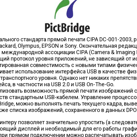
льного стандарта прямой печати CIPA DC-001-2003, р
Packard, Olympus, EPSON и Sony. Окончательная редак
международной ассоциации CIPA (Camera & Imaging Pr
щий протокол уровня приложений, не зависящий от 
нтированная совместимость с новыми типами физичес
ивает использование интерфейса USB в качестве физ
ве транспортного уровня. Однако нет никаких препятс
йса, в частности на USB 2.0 и USB On-The-Go.
ализовать возможность прямой печати изображений 
йств стандартным USB-кабелем. Управление процессо
ridge, можно выполнять печать текущего кадра, выв
кже списка изображений, сохраненного в данных DPO
теру позволяет значительно упростить (а следоват
оящий дисплей и необходимый для его работы графич
 при прямом подключении можно распечатывать изоб