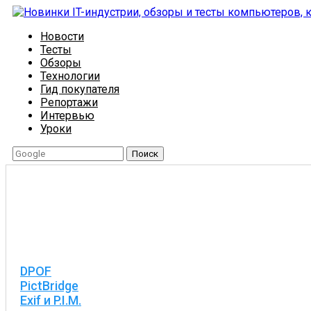
Новости
Тесты
Обзоры
Технологии
Гид покупателя
Репортажи
Интервью
Уроки
Поиск
DPOF
PictBridge
Exif и P.I.M.