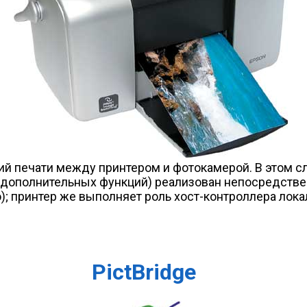
ий печати между принтером и фотокамерой. В этом с
 дополнительных функций) реализован непосредствен
ю); принтер же выполняет роль хост-контроллера ло
PictBridge