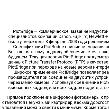
PictBridge — коммерческое название индустриа
специалистов компаний Canon, FujiFilm, Hewlett-
была утверждена 3 февраля 2003 года решением 
Спецификация PictBridge описывает управляю
Благодаря такому подходу обеспечивается гара
будущем. Текущая версия PictBridge предусматр
данных Picture Transfer Protocol (PTP) в качест
PictBridge при переходе на новые версии интерфе
Широкое применение PictBridge позволяет ре
производителя при соединении двух этих устро
через меню камеры. Используя соединение PictB
выбранных кадров, или всех кадров подряд, а та
Прямое подключение цифровой фотокамеры к прин
становятся ненужными картридер, весьма дорогост
управления можно свести к минимуму. Кроме того,