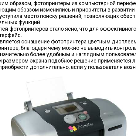
Таким образом, фотопринтеры из компьютерной периф
ющим образом изменились и приоритеты в развитии 
 уступила место поиску решений, позволяющих обесп
ельных функций.
й фотопринтеров стало ясно, что для эффективного
терфейс.
является оснащение фотопринтера цветным дисплее
нтере, благодаря чему можно не выводить контрольн
значительно более удобным и наглядным пользовате
 размером экрана подобное решение применяется ли
риобрести дополнительно, если у пользователя возн