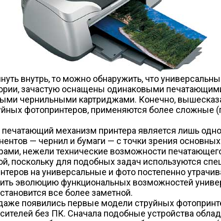
януть внутрь, то можно обнаружить, что универсальн
гории, зачастую оснащены одинаковыми печатающими
ными чернильными картриджами. Конечно, вышесказ
руйных фотопринтеров, применяются более сложные 
 то печатающий механизм принтера является лишь од
онентов — чернил и бумаги — с точки зрения основны
ами, нежели технические возможности печатающего 
мой, поскольку для подобных задач используются сп
интеров на универсальные и фото постепенно утрачив
внить эволюцию функциональных возможностей универ
становится все более заметной.
продаже появились первые модели струйных фотопри
сителей без ПК. Сначала подобные устройства обла