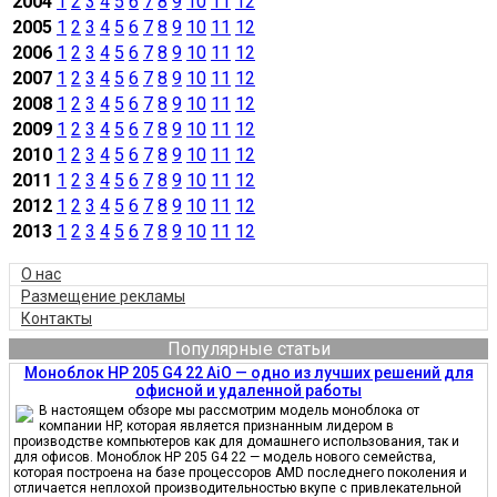
2004
1
2
3
4
5
6
7
8
9
10
11
12
2005
1
2
3
4
5
6
7
8
9
10
11
12
2006
1
2
3
4
5
6
7
8
9
10
11
12
2007
1
2
3
4
5
6
7
8
9
10
11
12
2008
1
2
3
4
5
6
7
8
9
10
11
12
2009
1
2
3
4
5
6
7
8
9
10
11
12
2010
1
2
3
4
5
6
7
8
9
10
11
12
2011
1
2
3
4
5
6
7
8
9
10
11
12
2012
1
2
3
4
5
6
7
8
9
10
11
12
2013
1
2
3
4
5
6
7
8
9
10
11
12
О нас
Размещение рекламы
Контакты
Популярные статьи
Моноблок HP 205 G4 22 AiO — одно из лучших решений для
офисной и удаленной работы
В настоящем обзоре мы рассмотрим модель моноблока от
компании HP, которая является признанным лидером в
производстве компьютеров как для домашнего использования, так и
для офисов. Моноблок HP 205 G4 22 — модель нового семейства,
которая построена на базе процессоров AMD последнего поколения и
отличается неплохой производительностью вкупе с привлекательной