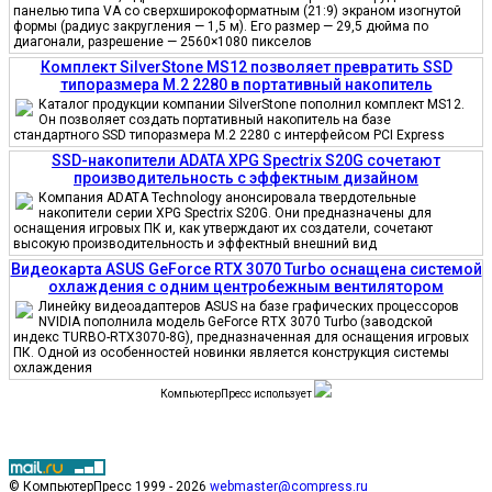
панелью типа VA со сверхширокоформатным (21:9) экраном изогнутой
формы (радиус закругления — 1,5 м). Его размер — 29,5 дюйма по
диагонали, разрешение — 2560×1080 пикселов
Комплект SilverStone MS12 позволяет превратить SSD
типоразмера M.2 2280 в портативный накопитель
Каталог продукции компании SilverStone пополнил комплект MS12.
Он позволяет создать портативный накопитель на базе
стандартного SSD типоразмера M.2 2280 с интерфейсом PCI Express
SSD-накопители ADATA XPG Spectrix S20G сочетают
производительность с эффектным дизайном
Компания ADATA Technology анонсировала твердотельные
накопители серии XPG Spectrix S20G. Они предназначены для
оснащения игровых ПК и, как утверждают их создатели, сочетают
высокую производительность и эффектный внешний вид
Видеокарта ASUS GeForce RTX 3070 Turbo оснащена системой
охлаждения с одним центробежным вентилятором
Линейку видеоадаптеров ASUS на базе графических процессоров
NVIDIA пополнила модель GeForce RTX 3070 Turbo (заводской
индекс TURBO-RTX3070-8G), предназначенная для оснащения игровых
ПК. Одной из особенностей новинки является конструкция системы
охлаждения
КомпьютерПресс использует
© КомпьютерПресс 1999 - 2026
webmaster@compress.ru