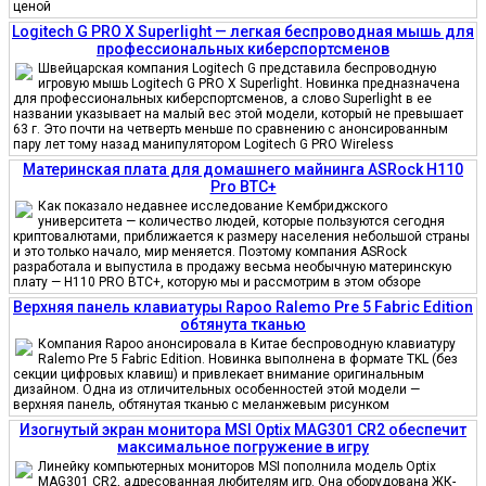
ценой
Logitech G PRO X Superlight — легкая беспроводная мышь для
профессиональных киберспортсменов
Швейцарская компания Logitech G представила беспроводную
игровую мышь Logitech G PRO X Superlight. Новинка предназначена
для профессиональных киберспортсменов, а слово Superlight в ее
названии указывает на малый вес этой модели, который не превышает
63 г. Это почти на четверть меньше по сравнению с анонсированным
пару лет тому назад манипулятором Logitech G PRO Wireless
Материнская плата для домашнего майнинга ASRock H110
Pro BTC+
Как показало недавнее исследование Кембриджского
университета — количество людей, которые пользуются сегодня
криптовалютами, приближается к размеру населения небольшой страны
и это только начало, мир меняется. Поэтому компания ASRock
разработала и выпустила в продажу весьма необычную материнскую
плату — H110 PRO BTC+, которую мы и рассмотрим в этом обзоре
Верхняя панель клавиатуры Rapoo Ralemo Pre 5 Fabric Edition
обтянута тканью
Компания Rapoo анонсировала в Китае беспроводную клавиатуру
Ralemo Pre 5 Fabric Edition. Новинка выполнена в формате TKL (без
секции цифровых клавиш) и привлекает внимание оригинальным
дизайном. Одна из отличительных особенностей этой модели —
верхняя панель, обтянутая тканью с меланжевым рисунком
Изогнутый экран монитора MSI Optix MAG301 CR2 обеспечит
максимальное погружение в игру
Линейку компьютерных мониторов MSI пополнила модель Optix
MAG301 CR2, адресованная любителям игр. Она оборудована ЖК-