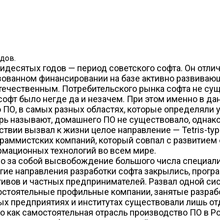
дов.
десятых годов — период советского софта. Он отлич
ованном финансировании на базе активно развивающе
течественным. Потребительского рынка софта не сущ
 софт было негде да и незачем. При этом именно в 
 ПО, в самых разных областях, которые определяли 
ерь называют, домашнего ПО не существовало, однако,
ствии вызвал к жизни целое направление — Tetris-typ
раммистских компаний, который совпал с развитием
рмационных технологий во всем мире.
о за собой высвобождение большого числа специали
ие направления разработки софта закрылись, прогр
тивов и частных предпринимателей. Развал одной с
амостоятельные профильные компании, занятые разра
нных предприятиях и институтах существовали лишь 
 как самостоятельная отрасль производство ПО в Рос