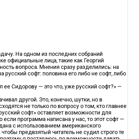
задачу. На одном из последних собраний
ке официальные лица, такие как Георгий
ость вопроса. Мнения сразу разделились: на
 русский софт: половина его либо не софт, либо
 ее Сидорову — это что, уже русский софт?» —
ивал другой. Это, конечно, шутки, но в
одятся не только по вопросу о том, кто главнее
н «русский софт» оставляет возможности для
 если программа написана у нас, то этот софт —
здана с использованием американского
 чтобы предвзятый читатель не судил строго те
 поэтому я постараюсь по возможности давать