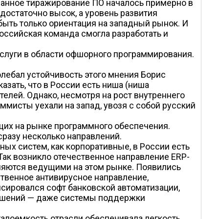
анное тиражирование ПО началось примерно в
достаточно высок, а уровень развития
ыть только ориентация на западный рынок. И
российская команда смогла разработать и
слуги в области офшорного программирования.
олебал устойчивость этого мнения Борис
зать, что в России есть ниша (ниша
телей. Однако, несмотря на рост внутреннего
ммисты уехали на запад, увозя с собой русский
щих на рынке программного обеспечения.
сразу несколько направлений.
ных систем, как корпоративные, в России есть
 Так возникло отечественное направление ERP-
являются ведущими на этом рынке. Появились
твенное антивирусное направление,
нсировался софт банковской автоматизации,
решений — даже системы поддержки
алоемкость отрасли обеспечивала легкость