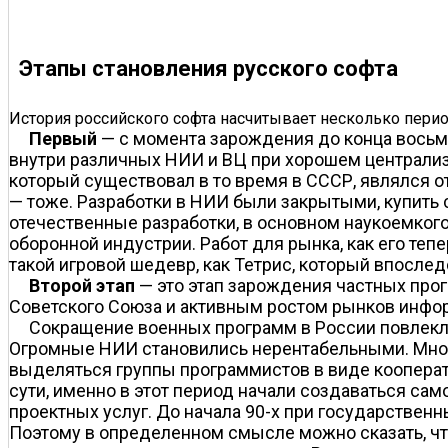
Этапы становления русского софта
История российского софта насчитывает несколько перио
Первый
— с момента зарождения до конца восьми
внутри различных НИИ и ВЦ при хорошем централиз
который существовал в то время в СССР, являлся о
— тоже. Разработки в НИИ были закрытыми, купить
отечественные разработки, в основном наукоемкого
оборонной индустрии. Работ для рынка, как его теп
такой игровой шедевр, как Тетрис, который впослед
Второй этап
— это этап зарождения частных прог
Советского Союза и активным ростом рынков инфо
Сокращение военных программ в России повлекл
Огромные НИИ становились нерентабельными. Мног
выделяться группы программистов в виде коопера
сути, именно в этот период начали создаваться с
проектных услуг. До начала 90-х при государстве
Поэтому в определенном смысле можно сказать, что