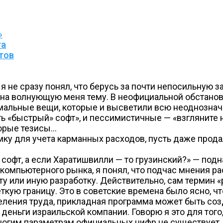
»
та
тов
я не сразу понял, что берусь за почти непосильную 
 на волнующую меня тему. В неофициальной обстанов
мальные вещи, которые и высветили всю неоднозначн
 «быстрый» софт», и пессимистичные — «взгляните на
торые тезисы…
мку для учета карманных расходов, пусть даже продал
софт, а если Харатишвилли — то грузинский?» — поднач
омпьютерного рынка, я понял, что подчас мнения расх
ти ту или иную разработку. Действительно, сам терми
кую границу. Это в советские времена было ясно, что
деления труда, прикладная программа может быть со
еньги израильской компании. Говорю я это для того,
многим параметрам официальных цифр не существует,