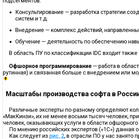
подсегментов.
Консультирование — разработка стратегии соз
систем и т.д.
Внедрение — комплекс действий, направленный
Обучение — деятельность по обеспечению нав
В область ПУ по классификации IDC входит такж
Офшорное программирование
— работа в облас
рутинная) и связанная больше с внедрением или мо
Масштабы производства софта в Росси
Различные эксперты по-разному определяют коли
«МакКинзи», их не менее восьми тысяч человек, пр
человек, оказывающих услуги в области офшорног
По мнению российских экспертов («1С») данная 
Как следует из
рис. 2
, в отрасли ПО у нас занято