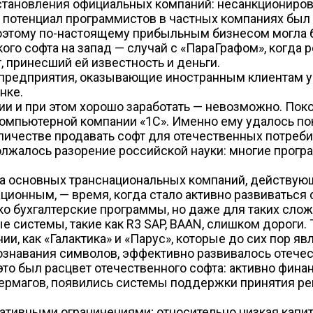
становления официальных компаний: несанкциониров
а потенциал программистов в частных компаниях был 
Поэтому по-настоящему прибыльным бизнесом могла б
го софта на запад — случай с «ПараГрафом», когда 
 принесший ей известность и деньги.
 предприятия, оказывающие иностранным клиентам у
нке.
сии и при этом хорошо заработать — невозможно. Пок
мпьютерной компании «1С». Именно ему удалось пока
оличестве продавать софт для отечественных потреби
лжалось разорение российской науки: многие програ
ва основных транснациональных компаний, действую
ционным, — время, когда стало активно развиваться 
ко бухгалтерские программы, но даже для таких слож
е системы, такие как R3 SAP, BAAN, слишком дороги.
нии, как «Галактика» и «Парус», которые до сих пор 
знавания символов, эффективно развивалось отечес
это был расцвет отечественного софта: активно фина
ивермагов, появились системы поддержки принятия 
тивными ограничениями; относительно низкая капит