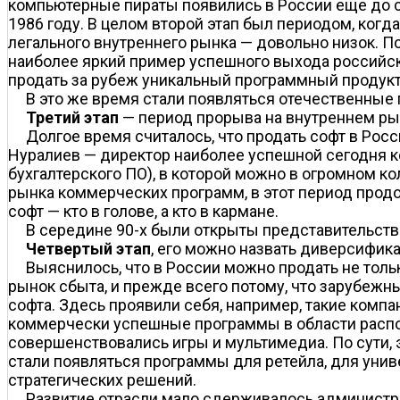
компьютерные пираты появились в России еще до 
1986 году. В целом второй этап был периодом, когд
легального внутреннего рынка — довольно низок. 
наиболее яркий пример успешного выхода российско
продать за рубеж уникальный программный продукт,
В это же время стали появляться отечественные
Третий этап
— период прорыва на внутреннем ры
Долгое время считалось, что продать софт в Рос
Нуралиев — директор наиболее успешной сегодня ко
бухгалтерского ПО), в которой можно в огромном к
рынка коммерческих программ, в этот период продо
софт — кто в голове, а кто в кармане.
В середине 90-х были открыты представительст
Четвертый этап
, его можно назвать диверсифика
Выяснилось, что в России можно продать не толь
рынок сбыта, и прежде всего потому, что зарубежны
софта. Здесь проявили себя, например, такие компа
коммерчески успешные программы в области распо
совершенствовались игры и мультимедиа. По сути, 
стали появляться программы для ретейла, для ун
стратегических решений.
Развитие отрасли мало сдерживалось администра