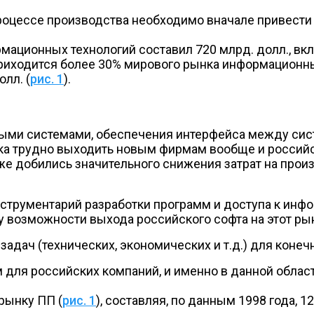
роцессе производства необходимо вначале привести 
рмационных технологий составил 720 млрд. долл., в
приходится более 30% мирового рынка информационны
лл. (
рис. 1
).
ыми системами, обеспечения интерфейса между сис
нка трудно выходить новым фирмам вообще и россий
 уже добились значительного снижения затрат на про
струментарий разработки программ и доступа к инф
му возможности выхода российского софта на этот ры
дач (технических, экономических и т.д.) для конеч
для российских компаний, и именно в данной област
рынку ПП (
рис. 1
), составляя, по данным 1998 года, 1