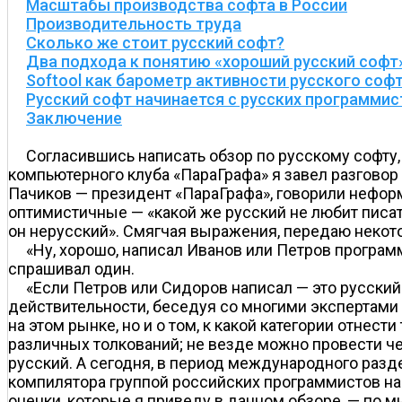
Масштабы производства софта в России
Производительность труда
Сколько же стоит русский софт?
Два подхода к понятию «хороший русский софт
Softool как барометр активности русского соф
Русский софт начинается с русских программис
Заключение
Согласившись написать обзор по русскому софту, 
компьютерного клуба «ПараГрафа» я завел разговор
Пачиков — президент «ПараГрафа», говорили нефор
оптимистичные — «какой же русский не любит писать
он нерусский». Смягчая выражения, передаю неко
«Ну, хорошо, написал Иванов или Петров програм
спрашивал один.
«Если Петров или Сидоров написал — это русский 
действительности, беседуя со многими экспертами к
на этом рынке, но и о том, к какой категории отнес
различных толкований; не везде можно провести чет
русский. А сегодня, в период международного раз
компилятора группой российских программистов на д
оценки, которые я приведу в данном обзоре, — по 