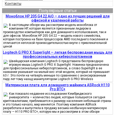
Контакты
Популярные статьи
Моноблок HP 205 G4 22 AiO — одно из лучших решений для
офисной и удаленной работы
В настоящем обзоре мы рассмотрим модель моноблока от
компании HP, которая является признанным лидером в
производстве компьютеров как для домашнего использования, так и
для офисов. Моноблок HP 205 G4 22 — модель нового семейства,
которая построена на базе процессоров AMD последнего поколения и
отличается неплохой производительностью вкупе с привлекательной
ценой
Logitech G PRO X Superlight — легкая беспроводная мышь для
профессиональных киберспортсменов
Швейцарская компания Logitech G представила беспроводную
игровую мышь Logitech G PRO X Superlight. Новинка предназначена
для профессиональных киберспортсменов, а слово Superlight в ее
названии указывает на малый вес этой модели, который не превышает
63 г. Это почти на четверть меньше по сравнению с анонсированным
пару лет тому назад манипулятором Logitech G PRO Wireless
Материнская плата для домашнего майнинга ASRock H110
Pro BTC+
Как показало недавнее исследование Кембриджского
университета — количество людей, которые пользуются сегодня
криптовалютами, приближается к размеру населения небольшой страны
и это только начало, мир меняется. Поэтому компания ASRock
разработала и выпустила в продажу весьма необычную материнскую
плату — H110 PRO BTC+, которую мы и рассмотрим в этом обзоре