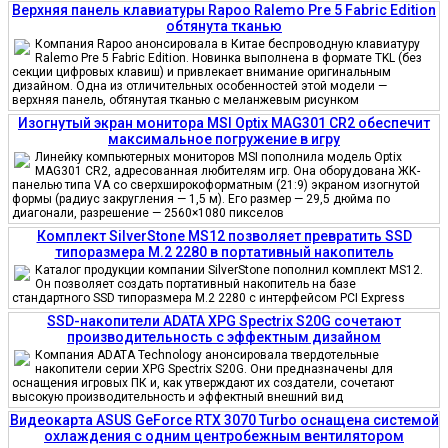
Верхняя панель клавиатуры Rapoo Ralemo Pre 5 Fabric Edition
обтянута тканью
Компания Rapoo анонсировала в Китае беспроводную клавиатуру
Ralemo Pre 5 Fabric Edition. Новинка выполнена в формате TKL (без
секции цифровых клавиш) и привлекает внимание оригинальным
дизайном. Одна из отличительных особенностей этой модели —
верхняя панель, обтянутая тканью с меланжевым рисунком
Изогнутый экран монитора MSI Optix MAG301 CR2 обеспечит
максимальное погружение в игру
Линейку компьютерных мониторов MSI пополнила модель Optix
MAG301 CR2, адресованная любителям игр. Она оборудована ЖК-
панелью типа VA со сверхширокоформатным (21:9) экраном изогнутой
формы (радиус закругления — 1,5 м). Его размер — 29,5 дюйма по
диагонали, разрешение — 2560×1080 пикселов
Комплект SilverStone MS12 позволяет превратить SSD
типоразмера M.2 2280 в портативный накопитель
Каталог продукции компании SilverStone пополнил комплект MS12.
Он позволяет создать портативный накопитель на базе
стандартного SSD типоразмера M.2 2280 с интерфейсом PCI Express
SSD-накопители ADATA XPG Spectrix S20G сочетают
производительность с эффектным дизайном
Компания ADATA Technology анонсировала твердотельные
накопители серии XPG Spectrix S20G. Они предназначены для
оснащения игровых ПК и, как утверждают их создатели, сочетают
высокую производительность и эффектный внешний вид
Видеокарта ASUS GeForce RTX 3070 Turbo оснащена системой
охлаждения с одним центробежным вентилятором