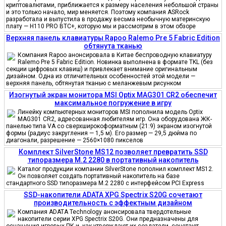
криптовалютами, приближается к размеру населения небольшой страны
и это только начало, мир меняется. Поэтому компания ASRock
разработала и выпустила в продажу весьма необычную материнскую
плату — H110 PRO BTC+, которую мы и рассмотрим в этом обзоре
Верхняя панель клавиатуры Rapoo Ralemo Pre 5 Fabric Edition
обтянута тканью
Компания Rapoo анонсировала в Китае беспроводную клавиатуру
Ralemo Pre 5 Fabric Edition. Новинка выполнена в формате TKL (без
секции цифровых клавиш) и привлекает внимание оригинальным
дизайном. Одна из отличительных особенностей этой модели —
верхняя панель, обтянутая тканью с меланжевым рисунком
Изогнутый экран монитора MSI Optix MAG301 CR2 обеспечит
максимальное погружение в игру
Линейку компьютерных мониторов MSI пополнила модель Optix
MAG301 CR2, адресованная любителям игр. Она оборудована ЖК-
панелью типа VA со сверхширокоформатным (21:9) экраном изогнутой
формы (радиус закругления — 1,5 м). Его размер — 29,5 дюйма по
диагонали, разрешение — 2560×1080 пикселов
Комплект SilverStone MS12 позволяет превратить SSD
типоразмера M.2 2280 в портативный накопитель
Каталог продукции компании SilverStone пополнил комплект MS12.
Он позволяет создать портативный накопитель на базе
стандартного SSD типоразмера M.2 2280 с интерфейсом PCI Express
SSD-накопители ADATA XPG Spectrix S20G сочетают
производительность с эффектным дизайном
Компания ADATA Technology анонсировала твердотельные
накопители серии XPG Spectrix S20G. Они предназначены для
оснащения игровых ПК и, как утверждают их создатели, сочетают