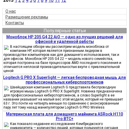
2013
1
2
3
4
5
6
7
8
9
10
11
12
О нас
Размещение рекламы
Контакты
Популярные статьи
Моноблок HP 205 G4 22 AiO — одно из лучших решений для
офисной и удаленной работы
В настоящем обзоре мы рассмотрим модель моноблока от
компании HP, которая является признанным лидером в
производстве компьютеров как для домашнего использования, так и
для офисов. Моноблок HP 205 G4 22 — модель нового семейства,
которая построена на базе процессоров AMD последнего поколения и
отличается неплохой производительностью вкупе с привлекательной
ценой
Logitech G PRO X Superlight — легкая беспроводная мышь для
профессиональных киберспортсменов
Швейцарская компания Logitech G представила беспроводную
игровую мышь Logitech G PRO X Superlight. Новинка предназначена
для профессиональных киберспортсменов, а слово Superlight в ее
названии указывает на малый вес этой модели, который не превышает
63 г. Это почти на четверть меньше по сравнению с анонсированным
пару лет тому назад манипулятором Logitech G PRO Wireless
Материнская плата для домашнего майнинга ASRock H110
Pro BTC+
Как показало недавнее исследование Кембриджского
университета — количество людей, которые пользуются сегодня