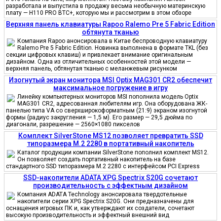
разработала и выпустила в продажу весьма необычную материнскую
плату — H110 PRO BTC+, которую мы и рассмотрим в этом обзоре
Верхняя панель клавиатуры Rapoo Ralemo Pre 5 Fabric Edition
обтянута тканью
Компания Rapoo анонсировала в Китае беспроводную клавиатуру
Ralemo Pre 5 Fabric Edition. Новинка выполнена в формате TKL (без
секции цифровых клавиш) и привлекает внимание оригинальным
дизайном. Одна из отличительных особенностей этой модели —
верхняя панель, обтянутая тканью с меланжевым рисунком
Изогнутый экран монитора MSI Optix MAG301 CR2 обеспечит
максимальное погружение в игру
Линейку компьютерных мониторов MSI пополнила модель Optix
MAG301 CR2, адресованная любителям игр. Она оборудована ЖК-
панелью типа VA со сверхширокоформатным (21:9) экраном изогнутой
формы (радиус закругления — 1,5 м). Его размер — 29,5 дюйма по
диагонали, разрешение — 2560×1080 пикселов
Комплект SilverStone MS12 позволяет превратить SSD
типоразмера M.2 2280 в портативный накопитель
Каталог продукции компании SilverStone пополнил комплект MS12.
Он позволяет создать портативный накопитель на базе
стандартного SSD типоразмера M.2 2280 с интерфейсом PCI Express
SSD-накопители ADATA XPG Spectrix S20G сочетают
производительность с эффектным дизайном
Компания ADATA Technology анонсировала твердотельные
накопители серии XPG Spectrix S20G. Они предназначены для
оснащения игровых ПК и, как утверждают их создатели, сочетают
высокую производительность и эффектный внешний вид