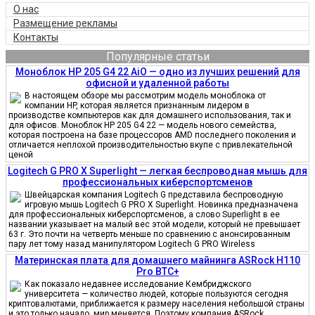
О нас
Размещение рекламы
Контакты
Популярные статьи
Моноблок HP 205 G4 22 AiO — одно из лучших решений для
офисной и удаленной работы
В настоящем обзоре мы рассмотрим модель моноблока от
компании HP, которая является признанным лидером в
производстве компьютеров как для домашнего использования, так и
для офисов. Моноблок HP 205 G4 22 — модель нового семейства,
которая построена на базе процессоров AMD последнего поколения и
отличается неплохой производительностью вкупе с привлекательной
ценой
Logitech G PRO X Superlight — легкая беспроводная мышь для
профессиональных киберспортсменов
Швейцарская компания Logitech G представила беспроводную
игровую мышь Logitech G PRO X Superlight. Новинка предназначена
для профессиональных киберспортсменов, а слово Superlight в ее
названии указывает на малый вес этой модели, который не превышает
63 г. Это почти на четверть меньше по сравнению с анонсированным
пару лет тому назад манипулятором Logitech G PRO Wireless
Материнская плата для домашнего майнинга ASRock H110
Pro BTC+
Как показало недавнее исследование Кембриджского
университета — количество людей, которые пользуются сегодня
криптовалютами, приближается к размеру населения небольшой страны
и это только начало, мир меняется. Поэтому компания ASRock