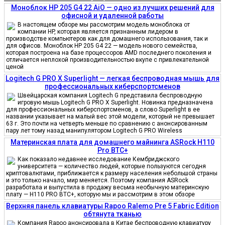
Моноблок HP 205 G4 22 AiO — одно из лучших решений для
офисной и удаленной работы
В настоящем обзоре мы рассмотрим модель моноблока от
компании HP, которая является признанным лидером в
производстве компьютеров как для домашнего использования, так и
для офисов. Моноблок HP 205 G4 22 — модель нового семейства,
которая построена на базе процессоров AMD последнего поколения и
отличается неплохой производительностью вкупе с привлекательной
ценой
Logitech G PRO X Superlight — легкая беспроводная мышь для
профессиональных киберспортсменов
Швейцарская компания Logitech G представила беспроводную
игровую мышь Logitech G PRO X Superlight. Новинка предназначена
для профессиональных киберспортсменов, а слово Superlight в ее
названии указывает на малый вес этой модели, который не превышает
63 г. Это почти на четверть меньше по сравнению с анонсированным
пару лет тому назад манипулятором Logitech G PRO Wireless
Материнская плата для домашнего майнинга ASRock H110
Pro BTC+
Как показало недавнее исследование Кембриджского
университета — количество людей, которые пользуются сегодня
криптовалютами, приближается к размеру населения небольшой страны
и это только начало, мир меняется. Поэтому компания ASRock
разработала и выпустила в продажу весьма необычную материнскую
плату — H110 PRO BTC+, которую мы и рассмотрим в этом обзоре
Верхняя панель клавиатуры Rapoo Ralemo Pre 5 Fabric Edition
обтянута тканью
Компания Rapoo анонсировала в Китае беспроводную клавиатуру