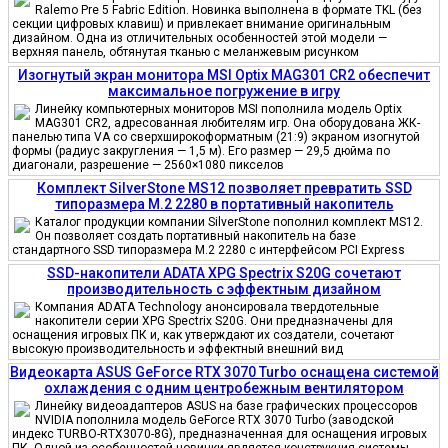
Ralemo Pre 5 Fabric Edition. Новинка выполнена в формате TKL (без
секции цифровых клавиш) и привлекает внимание оригинальным
дизайном. Одна из отличительных особенностей этой модели —
верхняя панель, обтянутая тканью с меланжевым рисунком
Изогнутый экран монитора MSI Optix MAG301 CR2 обеспечит
максимальное погружение в игру
Линейку компьютерных мониторов MSI пополнила модель Optix
MAG301 CR2, адресованная любителям игр. Она оборудована ЖК-
панелью типа VA со сверхширокоформатным (21:9) экраном изогнутой
формы (радиус закругления — 1,5 м). Его размер — 29,5 дюйма по
диагонали, разрешение — 2560×1080 пикселов
Комплект SilverStone MS12 позволяет превратить SSD
типоразмера M.2 2280 в портативный накопитель
Каталог продукции компании SilverStone пополнил комплект MS12.
Он позволяет создать портативный накопитель на базе
стандартного SSD типоразмера M.2 2280 с интерфейсом PCI Express
SSD-накопители ADATA XPG Spectrix S20G сочетают
производительность с эффектным дизайном
Компания ADATA Technology анонсировала твердотельные
накопители серии XPG Spectrix S20G. Они предназначены для
оснащения игровых ПК и, как утверждают их создатели, сочетают
высокую производительность и эффектный внешний вид
Видеокарта ASUS GeForce RTX 3070 Turbo оснащена системой
охлаждения с одним центробежным вентилятором
Линейку видеоадаптеров ASUS на базе графических процессоров
NVIDIA пополнила модель GeForce RTX 3070 Turbo (заводской
индекс TURBO-RTX3070-8G), предназначенная для оснащения игровых
ПК. Одной из особенностей новинки является конструкция системы