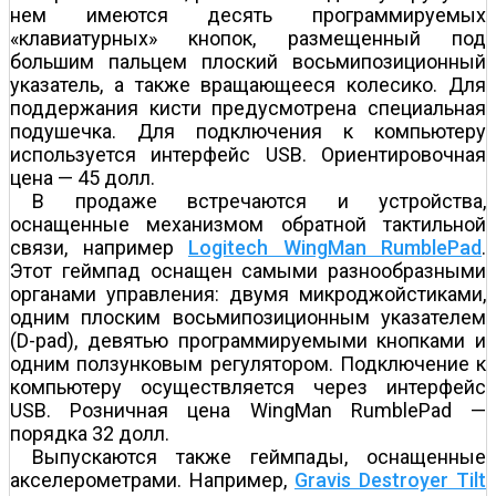
нем имеются десять программируемых
«клавиатурных» кнопок, размещенный под
большим пальцем плоский восьмипозиционный
указатель, а также вращающееся колесико. Для
поддержания кисти предусмотрена специальная
подушечка. Для подключения к компьютеру
используется интерфейс USB. Ориентировочная
цена — 45 долл.
В продаже встречаются и устройства,
оснащенные механизмом обратной тактильной
связи, например
Logitech WingMan RumblePad
.
Этот геймпад оснащен самыми разнообразными
органами управления: двумя микроджойстиками,
одним плоским восьмипозиционным указателем
(D-pad), девятью программируемыми кнопками и
одним ползунковым регулятором. Подключение к
компьютеру осуществляется через интерфейс
USB. Розничная цена WingMan RumblePad —
порядка 32 долл.
Выпускаются также геймпады, оснащенные
акселерометрами. Например,
Gravis Destroyer Tilt