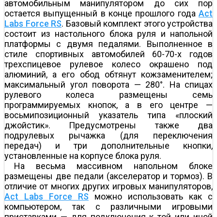
автомобильным манипулятором до сих пор
остается выпущенный в конце прошлого года
Act
Labs Force RS
. Базовый комплект этого устройства
состоит из настольного блока руля и напольной
платформы с двумя педалями. Выполненное в
стиле спортивных автомобилей 60-70-х годов
трехспицевое рулевое колесо окрашено под
алюминий, а его обод обтянут кожзаменителем;
максимальный угол поворота — 280°. На спицах
рулевого колеса размещены семь
программируемых кнопок, а в его центре —
восьмипозиционный указатель типа «плоский
джойстик». Предусмотрены также два
подрулевых рычажка (для переключения
передач) и три дополнительные кнопки,
установленные на корпусе блока руля.
На весьма массивном напольном блоке
размещены две педали (акселератор и тормоз). В
отличие от многих других игровых манипуляторов,
Act Labs Force RS
можно использовать как с
компьютером, так с различными игровыми
приставками — для подключения к той или иной