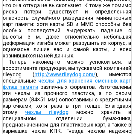
что она оттуда не выскользнет. К тому же помимо
риска потери существует и определенная
опасность случайного разрушения миниатюрных
карт памяти: хотя карты SD и MMC способны без
особых последствий выдержать падение с
высоты 3 м, даже относительно небольшая
деформация изгиба может разрушить их корпус, в
одночасье лишив вас и самой карты, и всех
хранившихся на ней данных.
Теперь наконец-то можно успокоиться: в
ассортименте продукции, выпускаемой компанией
rileydog (
http://www.rileydog.com/
), имеются
специальные
чехлы для хранения сменных карт
флэш-памяти
различных форматов. Изготовлены
эти чехлы из прочного пластика, а по своим
размерам (84×51 мм) сопоставимы с кредитными
карточками, хотя раза в три толще. Благодаря
этому
чехлы rileydog
можно хранить в
специальном отделении бумажника,
предназначенном для пластиковых карт, а также в
кармашке чехла КПК. Гнезда чехлов надежно