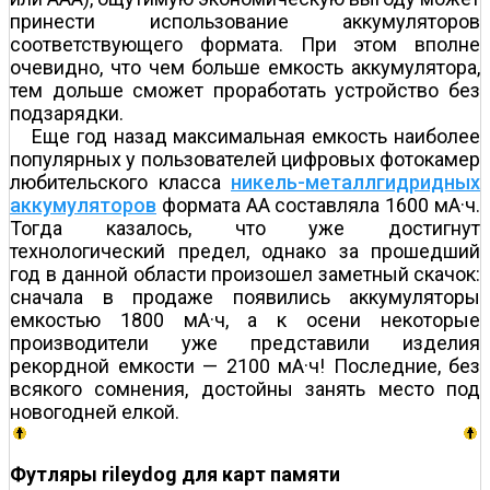
принести использование аккумуляторов
соответствующего формата. При этом вполне
очевидно, что чем больше емкость аккумулятора,
тем дольше сможет проработать устройство без
подзарядки.
Еще год назад максимальная емкость наиболее
популярных у пользователей цифровых фотокамер
любительского класса
никель-металлгидридных
аккумуляторов
формата АА составляла 1600 мА·ч.
Тогда казалось, что уже достигнут
технологический предел, однако за прошедший
год в данной области произошел заметный скачок:
сначала в продаже появились аккумуляторы
емкостью 1800 мА·ч, а к осени некоторые
производители уже представили изделия
рекордной емкости — 2100 мА·ч! Последние, без
всякого сомнения, достойны занять место под
новогодней елкой.
Футляры rileydog для карт памяти