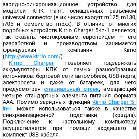
зарядно-синхронизационное устройство для
моделей КПК Palm, оснащенных разъемом
universal connector (в их число входят m125, m130,
i705 и семейство m5xx). В отличие от многих
подобных устройств Kirrio Charger 5-in-1 является,
так сказать, чистокровным европейцем — его
разработкой и производством занимается
французская компания Kirrio
(
http://www.kirrio.com/
).
Kirrio Charger
позволяет подзаряжать
аккумуляторы КПК от самых разнообразных
источников: бортовой сети автомобиля, USB-порта,
электросети и даже от батареек, для чего
предусмотрен
специальный отсек
, вмещающий
четыре стандартных элемента питания формата
AAA. Помимо зарядных функций
Kirrio Charger 5-
in-1
может использоваться также в качестве
синхронизационной подставки (крэдла).
Подключение к настольному компьютеру
осуществляется при помощи входящего в
комплект USB-кабеля.