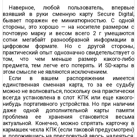
Наверное, любой пользователь, впервые
взявший в руки сменную карту Secure Digital,
бывает поражен ее миниатюрностью. С одной
стороны, это хорошо — на носителе размером с
почтовую марку и весом всего 2 г умещаются
сотни мегабайт разнообразной информации в
цифровом формате. Но с другой стороны,
практический опыт однозначно свидетельствует о
том, что чем меньше размер какого-либо
предмета, тем легче его потерять. И SD-карты в
этом смысле не являются исключением.
Если в вашем распоряжении имеется
единственная сменная карта, то за ее судьбу
можно не волноваться, поскольку она практически
всегда установлена в слот КПК или еще какого-
нибудь портативного устройства. Но при наличии
даже одной дополнительной карты памяти
проблема ее хранения становится весьма
актуальной. Конечно, можно спрятать карточку в
кармашек чехла КПК (если таковой предусмотрен)
и, положившись на пресловутый авось, надеяться,