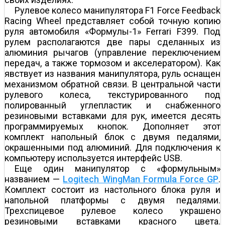
Рулевое колесо манипулятора F1 Force Feedback
Racing Wheel представляет собой точную копию
руля автомобиля «Формулы-1» Ferrari F399. Под
рулем располагаются две пары сделанных из
алюминия рычагов (управление переключением
передач, а также тормозом и акселератором). Как
явствует из названия манипулятора, руль оснащен
механизмом обратной связи. В центральной части
рулевого колеса, текстурированного под
полированный углепластик и снабженного
резиновыми вставками для рук, имеется десять
программируемых кнопок. Дополняет этот
комплект напольный блок с двумя педалями,
окрашенными под алюминий. Для подключения к
компьютеру используется интерфейс USB.
Еще один манипулятор с «формульным»
названием —
Logitech WingMan Formula Force GP
.
Комплект состоит из настольного блока руля и
напольной платформы с двумя педалями.
Трехспицевое рулевое колесо украшено
резиновыми вставками красного цвета.