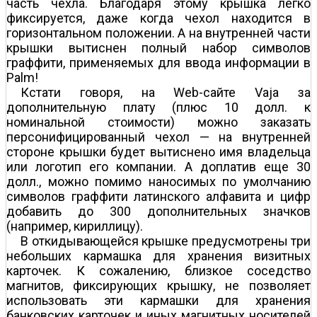
часть чехла. Благодаря этому крышка легко
фиксируется, даже когда чехол находится в
горизонтальном положении. А на внутренней части
крышки вытиснен полный набор символов
граффити, применяемых для ввода информации в
Palm!
Кстати говоря, на Web-сайте Vaja за
дополнительную плату (плюс 10 долл. к
номинальной стоимости) можно заказать
персонифицированный чехол — на внутренней
стороне крышки будет вытиснено имя владельца
или логотип его компании. А доплатив еще 30
долл., можно помимо наносимых по умолчанию
символов граффити латинского алфавита и цифр
добавить до 300 дополнительных значков
(например, кириллицу).
В откидывающейся крышке предусмотрены три
небольших кармашка для хранения визитных
карточек. К сожалению, близкое соседство
магнитов, фиксирующих крышку, не позволяет
использовать эти кармашки для хранения
банковских карточек и иных магнитных носителей