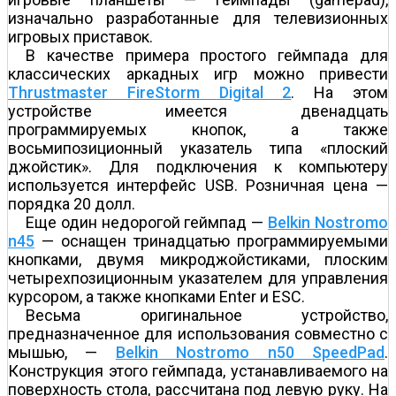
изначально разработанные для телевизионных
игровых приставок.
В качестве примера простого геймпада для
классических аркадных игр можно привести
Thrustmaster FireStorm Digital 2
. На этом
устройстве имеется двенадцать
программируемых кнопок, а также
восьмипозиционный указатель типа «плоский
джойстик». Для подключения к компьютеру
используется интерфейс USB. Розничная цена —
порядка 20 долл.
Еще один недорогой геймпад —
Belkin Nostromo
n45
— оснащен тринадцатью программируемыми
кнопками, двумя микроджойстиками, плоским
четырехпозиционным указателем для управления
курсором, а также кнопками Enter и ESC.
Весьма оригинальное устройство,
предназначенное для использования совместно с
мышью, —
Belkin Nostromo n50 SpeedPad
.
Конструкция этого геймпада, устанавливаемого на
поверхность стола, рассчитана под левую руку. На