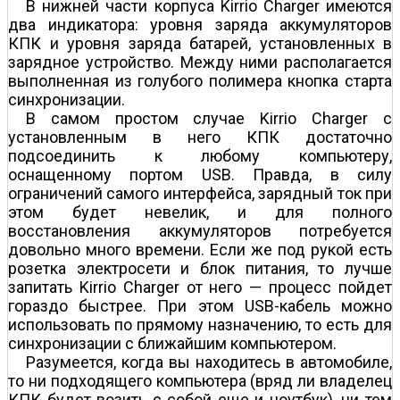
В нижней части корпуса Kirrio Charger имеются
два индикатора: уровня заряда аккумуляторов
КПК и уровня заряда батарей, установленных в
зарядное устройство. Между ними располагается
выполненная из голубого полимера кнопка старта
синхронизации.
В самом простом случае Kirrio Charger с
установленным в него КПК достаточно
подсоединить к любому компьютеру,
оснащенному портом USB. Правда, в силу
ограничений самого интерфейса, зарядный ток при
этом будет невелик, и для полного
восстановления аккумуляторов потребуется
довольно много времени. Если же под рукой есть
розетка электросети и блок питания, то лучше
запитать Kirrio Charger от него — процесс пойдет
гораздо быстрее. При этом USB-кабель можно
использовать по прямому назначению, то есть для
синхронизации с ближайшим компьютером.
Разумеется, когда вы находитесь в автомобиле,
то ни подходящего компьютера (вряд ли владелец
КПК будет возить с собой еще и ноутбук), ни тем