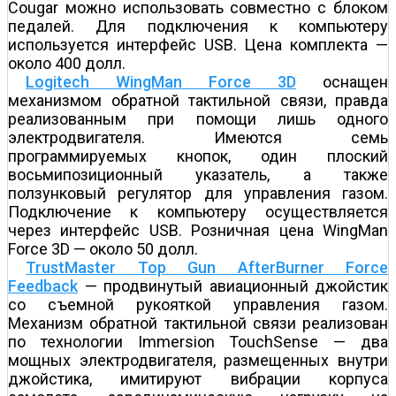
Cougar можно использовать совместно с блоком
педалей. Для подключения к компьютеру
используется интерфейс USB. Цена комплекта —
около 400 долл.
Logitech WingMan Force 3D
оснащен
механизмом обратной тактильной связи, правда
реализованным при помощи лишь одного
электродвигателя. Имеются семь
программируемых кнопок, один плоский
восьмипозиционный указатель, а также
ползунковый регулятор для управления газом.
Подключение к компьютеру осуществляется
через интерфейс USB. Розничная цена WingMan
Force 3D — около 50 долл.
TrustMaster Top Gun AfterBurner Force
Feedback
— продвинутый авиационный джойстик
со съемной рукояткой управления газом.
Механизм обратной тактильной связи реализован
по технологии Immersion TouchSense — два
мощных электродвигателя, размещенных внутри
джойстика, имитируют вибрации корпуса