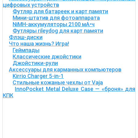
цифровых устройств
Футляр для батареек и карт памяти
Мини-штатив для фотоаппарата
NiMH-аккумуляторы 2100 мА•ч
Футляры rileydog для карт памяти
Флэш-диски
Что наша жизнь? Игра!
Геймпады
Классические джойстики
Джойстики-рули
Аксессуары для карманных компьютеров
Kirrio Charger 5-in-1
Стильные кожаные чехлы от Vaja
InnoPocket Metal Deluxe Case — «броня» для
КПК