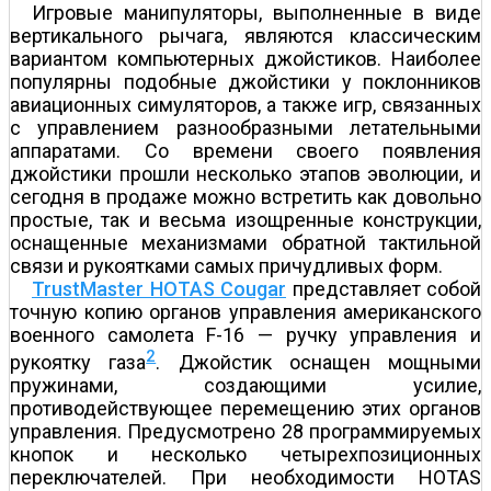
Игровые манипуляторы, выполненные в виде
вертикального рычага, являются классическим
вариантом компьютерных джойстиков. Наиболее
популярны подобные джойстики у поклонников
авиационных симуляторов, а также игр, связанных
с управлением разнообразными летательными
аппаратами. Со времени своего появления
джойстики прошли несколько этапов эволюции, и
сегодня в продаже можно встретить как довольно
простые, так и весьма изощренные конструкции,
оснащенные механизмами обратной тактильной
связи и рукоятками самых причудливых форм.
TrustMaster HOTAS Cougar
представляет собой
точную копию органов управления американского
военного самолета F-16 — ручку управления и
2
рукоятку газа
. Джойстик оснащен мощными
пружинами, создающими усилие,
противодействующее перемещению этих органов
управления. Предусмотрено 28 программируемых
кнопок и несколько четырехпозиционных
переключателей. При необходимости HOTAS