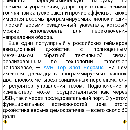
самолета, аэродинамическую нагрузку на
элементы управления, удары при столкновениях,
толчки при запуске ракет и прочие эффекты. Также
имеются восемь программируемых кнопок и один
плоский восьмипозиционный указатель, который
можно использовать для переключения
направления обзора.
Еще один популярный у российских геймеров
авиационный джойстик с полноценным
механизмом обратной тактильной связи,
реализованным по технологии Immersion
TouchSense, —
AVB Top Shot Pegasus
. На нем
имеются двенадцать программируемых кнопок,
два плоских четырехпозиционных переключателя
и регулятор управления газом. Подключение к
компьютеру может осуществляться как через
USB-, так и через последовательный порт. С учетом
функциональных возможностей цена этого
джойстика весьма демократична — всего около 60
долл.