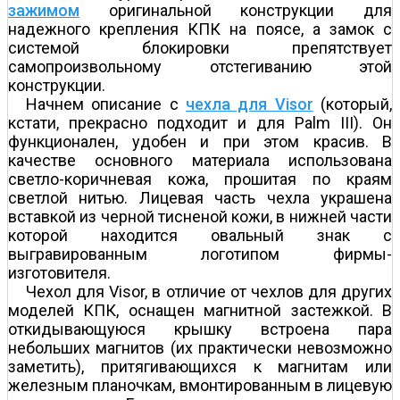
зажимом
оригинальной конструкции для
надежного крепления КПК на поясе, а замок с
системой блокировки препятствует
самопроизвольному отстегиванию этой
конструкции.
Начнем описание с
чехла для Visor
(который,
кстати, прекрасно подходит и для Palm III). Он
функционален, удобен и при этом красив. В
качестве основного материала использована
светло-коричневая кожа, прошитая по краям
светлой нитью. Лицевая часть чехла украшена
вставкой из черной тисненой кожи, в нижней части
которой находится овальный знак с
выгравированным логотипом фирмы-
изготовителя.
Чехол для Visor, в отличие от чехлов для других
моделей КПК, оснащен магнитной застежкой. В
откидывающуюся крышку встроена пара
небольших магнитов (их практически невозможно
заметить), притягивающихся к магнитам или
железным планочкам, вмонтированным в лицевую