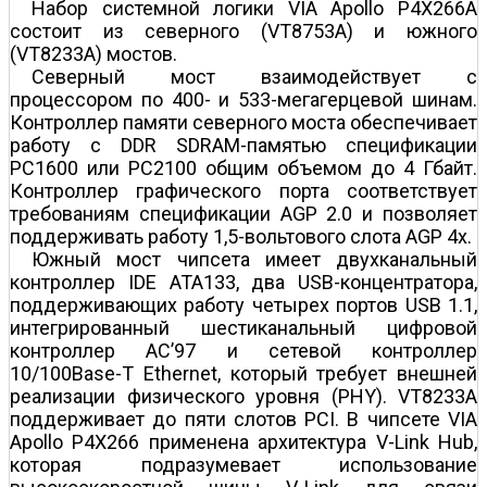
Набор системной логики VIA Apollo P4X266A
состоит из северного (VT8753A) и южного
(VT8233A) мостов.
Северный мост взаимодействует с
процессором по 400- и 533-мегагерцевой шинам.
Контроллер памяти северного моста обеспечивает
работу с DDR SDRAM-памятью спецификации
PC1600 или РС2100 общим объемом до 4 Гбайт.
Контроллер графического порта соответствует
требованиям спецификации AGP 2.0 и позволяет
поддерживать работу 1,5-вольтового слота AGP 4х.
Южный мост чипсета имеет двухканальный
контроллер IDE ATA133, два USB-концентратора,
поддерживающих работу четырех портов USB 1.1,
интегрированный шестиканальный цифровой
контроллер AC’97 и сетевой контроллер
10/100Base-T Ethernet, который требует внешней
реализации физического уровня (PHY). VT8233A
поддерживает до пяти слотов PCI. В чипсете VIA
Apollo P4X266 применена архитектура V-Link Hub,
которая подразумевает использование