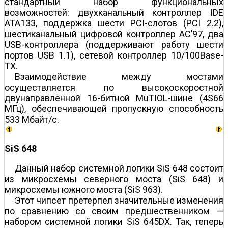
стандартный набор функциональных
возможностей: двухканальный контроллер IDE
ATA133, поддержка шести PCI-слотов (PCI 2.2),
шестиканальный цифровой контроллер AC’97, два
USB-контроллера (поддерживают работу шести
портов USB 1.1), сетевой контроллер 10/100Base-
TX.
Взаимодействие между мостами
осуществляется по высокоскоростной
двунаправленной 16-битной MuTIOL-шине (4Ѕ66
МГц), обеспечивающей пропускную способность
533 Мбайт/с.
SiS 648
Данный набор системной логики SiS 648 состоит
из микросхемы северного моста (SiS 648) и
микросхемы южного моста (SiS 963).
Этот чипсет претерпел значительные изменения
по сравнению со своим предшественником —
набором системной логики SiS 645DX. Так, теперь