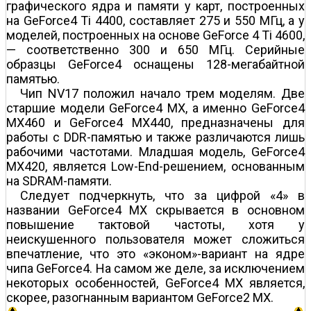
графического ядра и памяти у карт, построенных
на GeForce4 Ti 4400, составляет 275 и 550 МГц, а у
моделей, построенных на основе GeForce 4 Ti 4600,
— соответственно 300 и 650 МГц. Серийные
образцы GeForce4 оснащены 128-мегабайтной
памятью.
Чип NV17 положил начало трем моделям. Две
старшие модели GeForce4 MX, а именно GeForce4
MX460 и GeForce4 MX440, предназначены для
работы с DDR-памятью и также различаются лишь
рабочими частотами. Младшая модель, GeForce4
MX420, является Low-End-решением, основанным
на SDRAM-памяти.
Следует подчеркнуть, что за цифрой «4» в
названии GeForce4 MX скрывается в основном
повышение тактовой частоты, хотя у
неискушенного пользователя может сложиться
впечатление, что это «эконом»-вариант на ядре
чипа GeForce4. На самом же деле, за исключением
некоторых особенностей, GeForce4 MX является,
скорее, разогнанным вариантом GeForce2 MX.