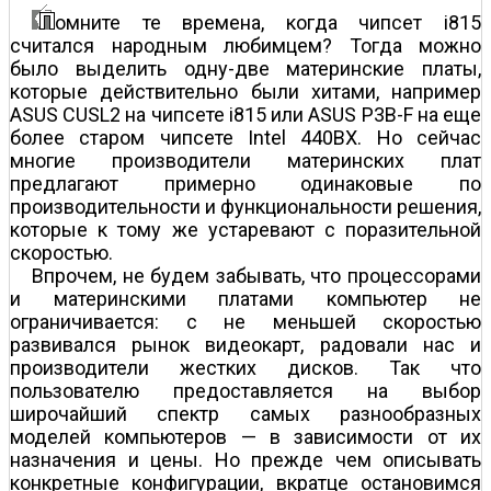
омните те времена, когда чипсет i815
считался народным любимцем? Тогда можно
было выделить одну-две материнские платы,
которые действительно были хитами, например
ASUS CUSL2 на чипсете i815 или ASUS P3B-F на еще
более старом чипсете Intel 440BX. Но сейчас
многие производители материнских плат
предлагают примерно одинаковые по
производительности и функциональности решения,
которые к тому же устаревают с поразительной
скоростью.
Впрочем, не будем забывать, что процессорами
и материнскими платами компьютер не
ограничивается: с не меньшей скоростью
развивался рынок видеокарт, радовали нас и
производители жестких дисков. Так что
пользователю предоставляется на выбор
широчайший спектр самых разнообразных
моделей компьютеров — в зависимости от их
назначения и цены. Но прежде чем описывать
конкретные конфигурации, вкратце остановимся