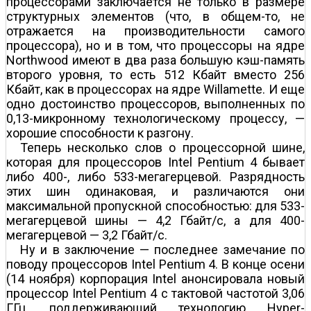
процессорами заключается не только в размере
структурных элементов (что, в общем-то, не
отражается на производительности самого
процессора), но и в том, что процессоры на ядре
Northwood имеют в два раза большую кэш-память
второго уровня, то есть 512 Кбайт вместо 256
Кбайт, как в процессорах на ядре Willamette. И еще
одно достоинство процессоров, выполненных по
0,13-микронному технологическому процессу, —
хорошие способности к разгону.
Теперь несколько слов о процессорной шине,
которая для процессоров Intel Pentium 4 бывает
либо 400-, либо 533-мегагерцевой. Разрядность
этих шин одинаковая, и различаются они
максимальной пропускной способностью: для 533-
мегагерцевой шины — 4,2 Гбайт/с, а для 400-
мегагерцевой — 3,2 Гбайт/с.
Ну и в заключение — последнее замечание по
поводу процессоров Intel Pentium 4. В конце осени
(14 ноября) корпорация Intel анонсировала новый
процессор Intel Pentium 4 c тактовой частотой 3,06
ГГц, поддерживающий технологию Hyper-