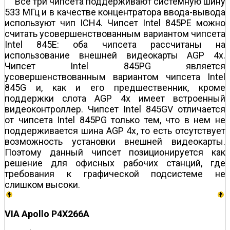
Все три чипсета поддерживают системную шину
533 МГц и в качестве концентратора ввода-вывода
используют чип ICH4. Чипсет Intel 845PE можно
считать усовершенствованным вариантом чипсета
Intel 845E: оба чипсета рассчитаны на
использование внешней видеокарты AGP 4x.
Чипсет Intel 845PG является
усовершенствованным вариантом чипсета Intel
845G и, как и его предшественник, кроме
поддержки слота AGP 4x имеет встроенный
видеоконтроллер. Чипсет Intel 845GV отличается
от чипсета Intel 845PG только тем, что в нем не
поддерживается шина AGP 4x, то есть отсутствует
возможность установки внешней видеокарты.
Поэтому данный чипсет позиционируется как
решение для офисных рабочих станций, где
требования к графической подсистеме не
слишком высоки.
VIA Apollo P4X266A