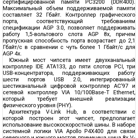
сертифицированной памяти PC3200 (DDR400).
Максимальный объем поддерживаемой памяти
составляет 32 Гбайт. Контроллер графического
порта, соответствующий требованиям
спецификации AGP 3.0, позволяет поддерживать
работу 1,5-вольтового слота AGP 8х, причем
пропускная способность порта возрастает до 2,1
Гбайт/с в сравнении с чуть более 1 Гбайт/с для
AGP 4х.
Южный мост чипсета имеет двухканальный
контроллер IDE ATA133, до пяти слотов PCI, три
USB-концентратора, поддерживающих работу
шести портов USB 2.0, интегрированный
шестиканальный цифровой контроллер AC’97 и
сетевой контроллер VIA 10/100Base-T Ethernet,
который требует внешней реализации
физического уровня (PHY).
Архитектура V-Link Hub, в соответствии с
которой построен этот чипсет, предполагает
использование высокоскоростной шины. В наборе
системной логики VIA Apollo P4X400 для связи
северного и южного мостов применена шина 8х V-