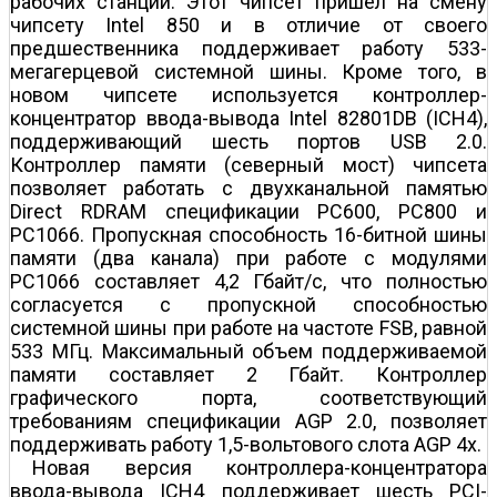
рабочих станций. Этот чипсет пришел на смену
чипсету Intel 850 и в отличие от своего
предшественника поддерживает работу 533-
мегагерцевой системной шины. Кроме того, в
новом чипсете используется контроллер-
концентратор ввода-вывода Intel 82801DB (ICH4),
поддерживающий шесть портов USB 2.0.
Контроллер памяти (северный мост) чипсета
позволяет работать с двухканальной памятью
Direct RDRAM спецификации PC600, PC800 и
PC1066. Пропускная способность 16-битной шины
памяти (два канала) при работе с модулями
PC1066 составляет 4,2 Гбайт/с, что полностью
согласуется с пропускной способностью
системной шины при работе на частоте FSB, равной
533 МГц. Максимальный объем поддерживаемой
памяти составляет 2 Гбайт. Контроллер
графического порта, соответствующий
требованиям спецификации AGP 2.0, позволяет
поддерживать работу 1,5-вольтового слота AGP 4х.
Новая версия контроллера-концентратора
ввода-вывода ICH4 поддерживает шесть PCI-