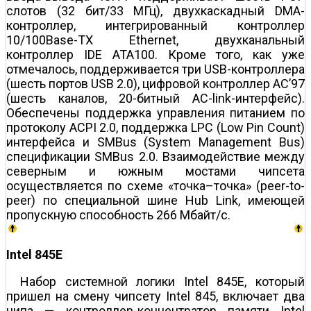
слотов (32 бит/33 МГц), двухкаскадный DMA-
контроллер, интегрированный контроллер
10/100Base-TX Ethernet, двухканальный
контроллер IDE ATA100. Кроме того, как уже
отмечалось, поддерживается три USB-контроллера
(шесть портов USB 2.0), цифровой контроллер AC’97
(шесть каналов, 20-битный AC-link-интерфейс).
Обеспечены поддержка управления питанием по
протоколу ACPI 2.0, поддержка LPC (Low Pin Count)
интерфейса и SMBus (System Management Bus)
спецификации SMBus 2.0. Взаимодействие между
северным и южным мостами чипсета
осуществляется по схеме «точка–точка» (peer-to-
peer) по специальной шине Hub Link, имеющей
пропускную способность 266 Мбайт/с.
Intel 845E
Набор системной логики Intel 845E, который
пришел на смену чипсету Intel 845, включает два
чипа — контроллер-концентратор памяти Intel