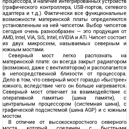
процессора, и наличие интегрированных устройств
(графического контроллера, USB-портов, сетевого
адаптера и т.д.). Фактически все функциональные
возможности материнской платы определяются
установленным на ней чипсетом. Выбор чипсетов
сегодня очень разнообразен — это продукция от
AMD, Intel, VIA, SiS, Intel, nVIDIA и ATi. Чипсет состоит
из двух микросхем, называемых северным и
южным мостами.
Северный мост легко распознать на
материнской плате: он всегда закрыт радиатором
(возможно, даже с вентилятором) и располагается
в непосредственной близости от процессора.
Дело в том, что северный мост гораздо «быстрее»
южного, вследствие чего он больше нагревается.
Северный мост отвечает за взаимодействие с
оперативной памятью (шина памяти), с
центральным процессором (системная шина), с
графической подсистемой (шина AGP) и с южным
мостом.
В отличие от высокоскоростного северного
моста, который соединен с быстрыми