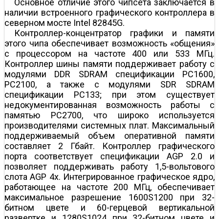
Основное отличие этого чипсета заключается в
наличии встроенного графического контроллера в
северном мосте Intel 82845G.
Контроллер-концентратор графики и памяти
этого чипа обеспечивает возможность «общения»
с процессором на частоте 400 или 533 МГц.
Контроллер шины памяти поддерживает работу с
модулями DDR SDRAM спецификации PC1600,
PC2100, а также с модулями SDR SDRAM
спецификации PC133; при этом существует
недокументированная возможность работы с
памятью PC2700, что широко используется
производителями системных плат. Максимальный
поддерживаемый объем оперативной памяти
составляет 2 Гбайт. Контроллер графического
порта соответствует спецификации AGP 2.0 и
позволяет поддерживать работу 1,5-вольтового
слота AGP 4х. Интегрированное графическое ядро,
работающее на частоте 200 МГц, обеспечивает
максимальное разрешение 1600Ѕ1200 при 32-
битном цвете и 60-герцевой вертикальной
развертке и 1280Ѕ1024 при 32-битном цвете и