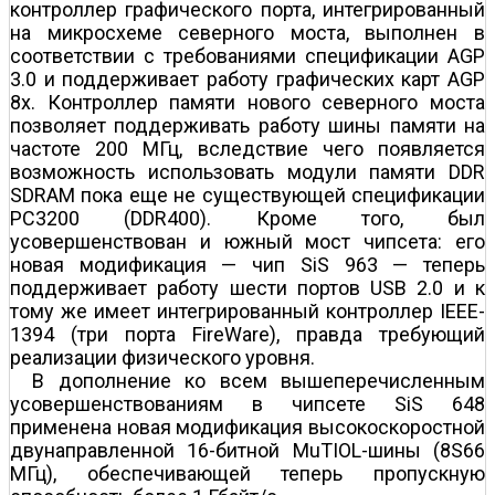
контроллер графического порта, интегрированный
на микросхеме северного моста, выполнен в
соответствии с требованиями спецификации AGP
3.0 и поддерживает работу графических карт AGP
8x. Контроллер памяти нового северного моста
позволяет поддерживать работу шины памяти на
частоте 200 МГц, вследствие чего появляется
возможность использовать модули памяти DDR
SDRAM пока еще не существующей спецификации
PC3200 (DDR400). Кроме того, был
усовершенствован и южный мост чипсета: его
новая модификация — чип SiS 963 — теперь
поддерживает работу шести портов USB 2.0 и к
тому же имеет интегрированный контроллер IEEE-
1394 (три порта FireWare), правда требующий
реализации физического уровня.
В дополнение ко всем вышеперечисленным
усовершенствованиям в чипсете SiS 648
применена новая модификация высокоскоростной
двунаправленной 16-битной MuTIOL-шины (8Ѕ66
МГц), обеспечивающей теперь пропускную