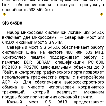
Link, обеспечивающая пиковую пропускную
способность 533 Мбайт/с.
SiS 645DX
Набор микросхем системной логики SiS 645DX
включает две микросхемы — северный мост SiS
645DX и южный мост SiS 961B.
Северный мост SiS 645DX обеспечивает работу
системной шины на частоте 400 или 533 МГц.
Контроллер памяти поддерживает работу с
памятью DDR SDRAM спецификаций PC1600,
PC2100 и PC2700 максимальным объемом до 3
Гбайт, а контроллер графического порта позволяет
использовать графические карты с интерфейсом
AGP 4х. Для обеспечения высокоскоростного
обмена в чипсете использован координатор
транзакций, который реализует механизм
предвыборки при чтении из основной памяти.
Южный мост SiS 961B предоставляет