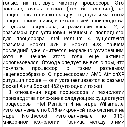
только на тактовую частоту процессора. Это,
конечно, очень важно (кто бы спорил!), но
процессоры отличаются друг от друга и частотой
процессорной шины, и технологией производства,
и ядром процессора, и размером кэша L2, и
разъемом для установки. Начнем с последнего:
для процессора Intel Pentium 4 существуют
разъемы Socket 478 и Socket 423, причем
последний уже считается морально устаревшим,
хотя в начале этого года еще активно
использовался. Отсюда следует вывод о том, что
покупать процессор с таким разъемом
нецелесообразно. С процессорами AMD AthlonXP
ситуация проще — они устанавливаются в разъем
Socket A или Socket 462 (что одно и то же).
В отношении ядра процессора и технологии
производства положение следующее: существуют
процессоры Intel Pentium 4 на ядре Willamette,
изготовляемые по 0,18-микронной технологии, и на
ядре Northwood, изготовляемые по 0,13-
микронной технологии. Разница между этими