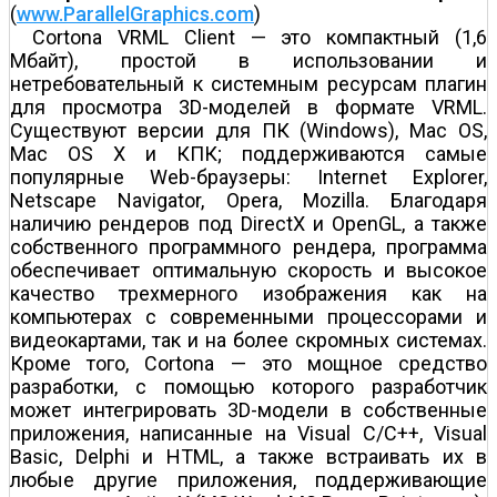
(
www.ParallelGraphics.com
)
Cortona VRML Client — это компактный (1,6
Мбайт), простой в использовании и
нетребовательный к системным ресурсам плагин
для просмотра 3D-моделей в формате VRML.
Существуют версии для ПК (Windows), Mac OS,
Mac OS X и КПК; поддерживаются самые
популярные Web-браузеры: Internet Explorer,
Netscape Navigator, Opera, Mozilla. Благодаря
наличию рендеров под DirectX и OpenGL, а также
собственного программного рендера, программа
обеспечивает оптимальную скорость и высокое
качество трехмерного изображения как на
компьютерах с современными процессорами и
видеокартами, так и на более скромных системах.
Кроме того, Cortona — это мощное средство
разработки, с помощью которого разработчик
может интегрировать 3D-модели в собственные
приложения, написанные на Visual C/C++, Visual
Basic, Delphi и HTML, а также встраивать их в
любые другие приложения, поддерживающие