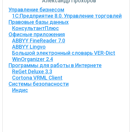
Александр Прохоров
Управление бизнесом
1С:Предприятие 8.0. Управление торговлей
Правовые базы данных
КонсультантПлюс
Офисные приложения
ABBYY FineReader 7.0
ABBYY Lingvo
Большой электронный словарь VER-Dict
WinOrganizer 2.4
Программы для работы в Интернете
ReGet Deluxe 3.3
Cortona VRML Client
Системы безопасности
Индис