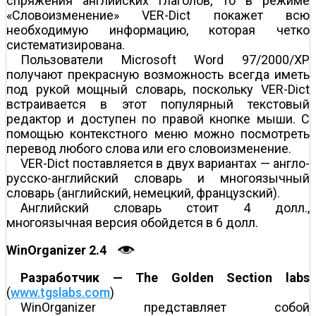
спряжения английских глаголов, то в режиме
«Словоизменение» VER-Dict покажет всю
необходимую информацию, которая четко
систематизирована.
Пользователи Microsoft Word 97/2000/XP
получают прекрасную возможность всегда иметь
под рукой мощный словарь, поскольку VER-Dict
встраивается в этот популярный текстовый
редактор и доступен по правой кнопке мыши. С
помощью контекстного меню можно посмотреть
перевод любого слова или его словоизменение.
VER-Dict поставляется в двух вариантах — англо-
русско-английский словарь и многоязычный
словарь (английский, немецкий, французский).
Английский словарь стоит 4 долл.,
многоязычная версия обойдется в 6 долл.
WinOrganizer 2.4
Разработчик — The Golden Section labs
(
www.tgslabs.com
)
WinOrganizer представляет собой