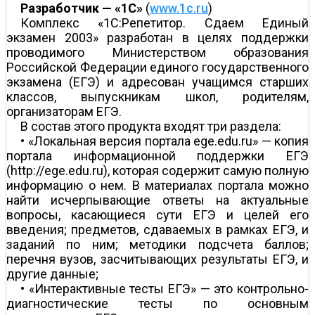
Разработчик — «1С»
(
www.1c.ru
)
Комплекс «1С:Репетитор. Сдаем Единый
экзамен 2003» разработан в целях поддержки
проводимого Министерством образования
Российской Федерации единого государственного
экзамена (ЕГЭ) и адресован учащимся старших
классов, выпускникам школ, родителям,
организаторам ЕГЭ.
В состав этого продукта входят три раздела:
• «Локальная версия портала ege.edu.ru» — копия
портала информационной поддержки ЕГЭ
(http://ege.edu.ru), которая содержит самую полную
информацию о нем. В материалах портала можно
найти исчерпывающие ответы на актуальные
вопросы, касающиеся сути ЕГЭ и целей его
введения; предметов, сдаваемых в рамках ЕГЭ, и
заданий по ним; методики подсчета баллов;
перечня вузов, засчитывающих результаты ЕГЭ, и
другие данные;
• «Интерактивные тесты ЕГЭ» — это контрольно-
диагностические тесты по основным