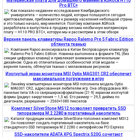
Материнская плата для домашнего майнинга ASRock H110
Pro BTC+
Как показало недавнее исследование Кембриджского
университета — количество людей, которые пользуются сегодня
криптовалютами, приближается к размеру населения небольшой страны
и это только начало, мир меняется. Поэтому компания ASRock
разработала и выпустила в продажу весьма необычную материнскую
плату — H110 PRO BTC+, которую мы и рассмотрим в этом обзоре
Верхняя панель клавиатуры Rapoo Ralemo Pre 5 Fabric Edition
обтянута тканью
Компания Rapoo анонсировала в Китае беспроводную клавиатуру
Ralemo Pre 5 Fabric Edition. Новинка выполнена в формате TKL (без
секции цифровых клавиш) и привлекает внимание оригинальным
дизайном. Одна из отличительных особенностей этой модели —
верхняя панель, обтянутая тканью с меланжевым рисунком
Изогнутый экран монитора MSI Optix MAG301 CR2 обеспечит
максимальное погружение в игру
Линейку компьютерных мониторов MSI пополнила модель Optix
MAG301 CR2, адресованная любителям игр. Она оборудована ЖК-
панелью типа VA со сверхширокоформатным (21:9) экраном изогнутой
формы (радиус закругления — 1,5 м). Его размер — 29,5 дюйма по
диагонали, разрешение — 2560×1080 пикселов
Комплект SilverStone MS12 позволяет превратить SSD
типоразмера M.2 2280 в портативный накопитель
Каталог продукции компании SilverStone пополнил комплект MS12.
Он позволяет создать портативный накопитель на базе
стандартного SSD типоразмера M.2 2280 с интерфейсом PCI Express
SSD-накопители ADATA XPG Spectrix S20G сочетают