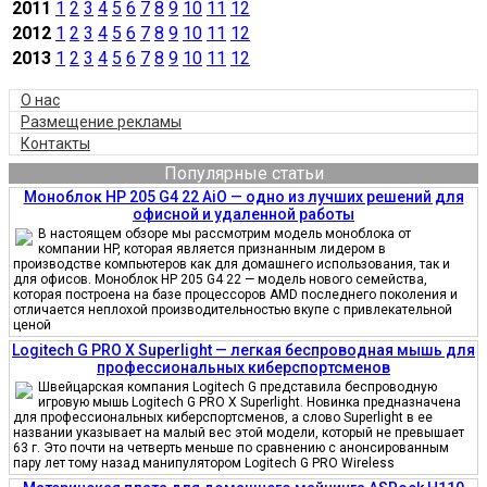
2011
1
2
3
4
5
6
7
8
9
10
11
12
2012
1
2
3
4
5
6
7
8
9
10
11
12
2013
1
2
3
4
5
6
7
8
9
10
11
12
О нас
Размещение рекламы
Контакты
Популярные статьи
Моноблок HP 205 G4 22 AiO — одно из лучших решений для
офисной и удаленной работы
В настоящем обзоре мы рассмотрим модель моноблока от
компании HP, которая является признанным лидером в
производстве компьютеров как для домашнего использования, так и
для офисов. Моноблок HP 205 G4 22 — модель нового семейства,
которая построена на базе процессоров AMD последнего поколения и
отличается неплохой производительностью вкупе с привлекательной
ценой
Logitech G PRO X Superlight — легкая беспроводная мышь для
профессиональных киберспортсменов
Швейцарская компания Logitech G представила беспроводную
игровую мышь Logitech G PRO X Superlight. Новинка предназначена
для профессиональных киберспортсменов, а слово Superlight в ее
названии указывает на малый вес этой модели, который не превышает
63 г. Это почти на четверть меньше по сравнению с анонсированным
пару лет тому назад манипулятором Logitech G PRO Wireless