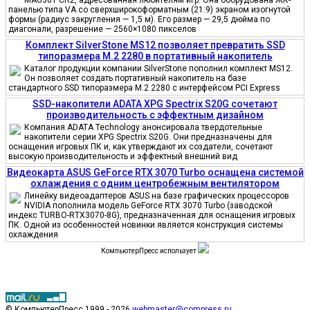
MAG301 CR2, адресованная любителям игр. Она оборудована ЖК-
панелью типа VA со сверхширокоформатным (21:9) экраном изогнутой
формы (радиус закругления — 1,5 м). Его размер — 29,5 дюйма по
диагонали, разрешение — 2560×1080 пикселов
Комплект SilverStone MS12 позволяет превратить SSD
типоразмера M.2 2280 в портативный накопитель
Каталог продукции компании SilverStone пополнил комплект MS12.
Он позволяет создать портативный накопитель на базе
стандартного SSD типоразмера M.2 2280 с интерфейсом PCI Express
SSD-накопители ADATA XPG Spectrix S20G сочетают
производительность с эффектным дизайном
Компания ADATA Technology анонсировала твердотельные
накопители серии XPG Spectrix S20G. Они предназначены для
оснащения игровых ПК и, как утверждают их создатели, сочетают
высокую производительность и эффектный внешний вид
Видеокарта ASUS GeForce RTX 3070 Turbo оснащена системой
охлаждения с одним центробежным вентилятором
Линейку видеоадаптеров ASUS на базе графических процессоров
NVIDIA пополнила модель GeForce RTX 3070 Turbo (заводской
индекс TURBO-RTX3070-8G), предназначенная для оснащения игровых
ПК. Одной из особенностей новинки является конструкция системы
охлаждения
КомпьютерПресс использует
© КомпьютерПресс 1999 - 2026
webmaster@compress.ru