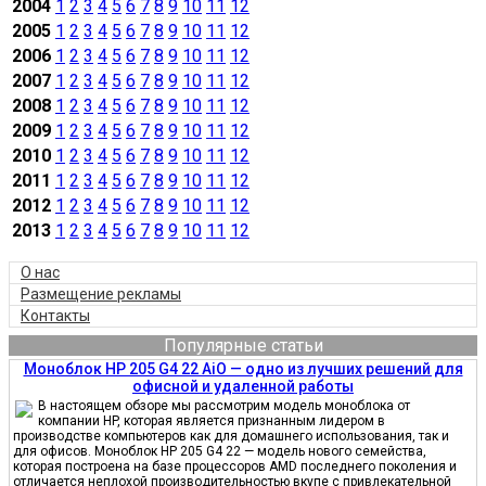
2004
1
2
3
4
5
6
7
8
9
10
11
12
2005
1
2
3
4
5
6
7
8
9
10
11
12
2006
1
2
3
4
5
6
7
8
9
10
11
12
2007
1
2
3
4
5
6
7
8
9
10
11
12
2008
1
2
3
4
5
6
7
8
9
10
11
12
2009
1
2
3
4
5
6
7
8
9
10
11
12
2010
1
2
3
4
5
6
7
8
9
10
11
12
2011
1
2
3
4
5
6
7
8
9
10
11
12
2012
1
2
3
4
5
6
7
8
9
10
11
12
2013
1
2
3
4
5
6
7
8
9
10
11
12
О нас
Размещение рекламы
Контакты
Популярные статьи
Моноблок HP 205 G4 22 AiO — одно из лучших решений для
офисной и удаленной работы
В настоящем обзоре мы рассмотрим модель моноблока от
компании HP, которая является признанным лидером в
производстве компьютеров как для домашнего использования, так и
для офисов. Моноблок HP 205 G4 22 — модель нового семейства,
которая построена на базе процессоров AMD последнего поколения и
отличается неплохой производительностью вкупе с привлекательной