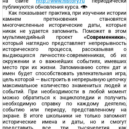
на сайте
http://www.history.ru
периодически
публикуются обновления курса.
Как показывает практика, при изучении истории
камнем преткновения становятся
многочисленные исторические даты, которые
никак не удается запомнить. Поможет в этом
мультимедийный проект
«Современники»
,
который наглядно представляет непрерывность
исторического процесса, рассказывая о
выдающихся личностях-современниках, об их
окружении и о важнейших событиях, имевших
место при их жизни. Запоминанию сотен дат и
имен будет способствовать увлекательная игра,
цель которой — выстроить в непрерывную цепочку
максимальное количество знаменитых людей и
событий. При необходимости в любой момент
можно обратиться к энциклопедии и получить
необходимую справку по каждому деятелю,
событию или периоду, представленному на
экране. В итоге школьники не только запомнят
исторические имена и даты, но и смогут
представить все три тысячелетия как