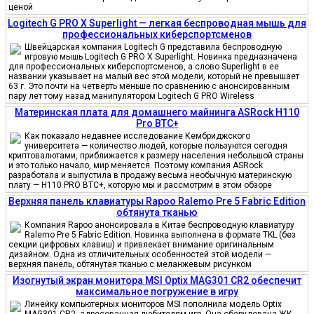
ценой
Logitech G PRO X Superlight — легкая беспроводная мышь для
профессиональных киберспортсменов
Швейцарская компания Logitech G представила беспроводную
игровую мышь Logitech G PRO X Superlight. Новинка предназначена
для профессиональных киберспортсменов, а слово Superlight в ее
названии указывает на малый вес этой модели, который не превышает
63 г. Это почти на четверть меньше по сравнению с анонсированным
пару лет тому назад манипулятором Logitech G PRO Wireless
Материнская плата для домашнего майнинга ASRock H110
Pro BTC+
Как показало недавнее исследование Кембриджского
университета — количество людей, которые пользуются сегодня
криптовалютами, приближается к размеру населения небольшой страны
и это только начало, мир меняется. Поэтому компания ASRock
разработала и выпустила в продажу весьма необычную материнскую
плату — H110 PRO BTC+, которую мы и рассмотрим в этом обзоре
Верхняя панель клавиатуры Rapoo Ralemo Pre 5 Fabric Edition
обтянута тканью
Компания Rapoo анонсировала в Китае беспроводную клавиатуру
Ralemo Pre 5 Fabric Edition. Новинка выполнена в формате TKL (без
секции цифровых клавиш) и привлекает внимание оригинальным
дизайном. Одна из отличительных особенностей этой модели —
верхняя панель, обтянутая тканью с меланжевым рисунком
Изогнутый экран монитора MSI Optix MAG301 CR2 обеспечит
максимальное погружение в игру
Линейку компьютерных мониторов MSI пополнила модель Optix