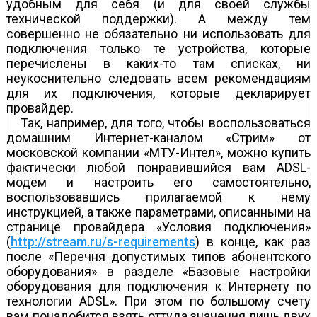
удобным для себя (и для своей службы
технической поддержки). А между тем
совершенно не обязательно ни использовать для
подключения только те устройства, которые
перечислены в каких-то там списках, ни
неукоснительно следовать всем рекомендациям
для их подключения, которые декларирует
провайдер.
Так, например, для того, чтобы воспользоваться
домашним Интернет-каналом «Стрим» от
московской компании «МТУ-Интел», можно купить
фактически любой понравившийся вам ADSL-
модем и настроить его самостоятельно,
воспользовавшись прилагаемой к нему
инструкцией, а также параметрами, описанными на
странице провайдера «Условия подключения»
(
http://stream.ru/s-requirements
) в конце, как раз
после «Перечня допустимых типов абонентского
оборудования» в разделе «Базовые настройки
оборудования для подключения к Интернету по
технологии ADSL». При этом по большому счету
вам понадобится взять оттуда значения лишь двух