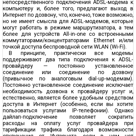
непосредственного подключения ADSL-модема к
компьютеру и, более того, предлагают выход в
Интернет по дозвону, что, конечно, тоже возможно,
но не имеет смысла для ADSL-модемов, которые
могут работать в режиме маршрутизатора, а тем
более для устройств All-in-one со встроенными
коммутаторами/концентраторами Ethernet и/или
точкой доступа беспроводной сети WLAN (Wi-Fi).
В принципе, практически все модемы
поддерживают два типа подключения к ADSL-
провайдеру — постоянно установленное
соединение или соединение по дозвону
(привычное по аналоговым dial-up-модемам).
Постоянно установленное соединение исключает
необходимость дозвона к провайдеру услуг и,
естественно, является более удобным средством
доступа в Интернет (особенно, если вы хотите
пользоваться услугами IP-телефонии). Однако
дайлап-подключение позволяет сократить
расходы на оплату услуг провайдера при
тарификации трафика благодаря возможности
отключения от Интернета, если в нем нет