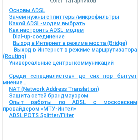
Олег Татарников
Основы ADSL
Зачем нужны сплиттеры/микрофильтры
Какой ADSL-модем выбрать
Как настроить ADSL-модем
Dial-up-соединение
Выход в Интернет в режиме моста (Bridge)
Выход в Интернет в режиме маршрутизатора
(Routing)
Универсальные центры коммуникаций
Среди «специалистов» до сих пор бытует
мнение...
NAT (Network Address Translation)
Защита сетей брандмауэром
Опыт работы по ADSL с московским
провайдером «МТУ-Интел»
ADSL POTS Splitter/Filter