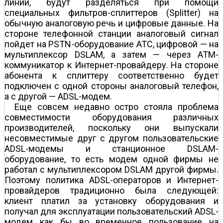
линии, будут разделяться при помощи
специальных фильтров-сплиттеров (Splitter) на
обычную аналоговую речь и цифровые данные. На
стороне телефонной станции аналоговый сигнал
пойдет на PSTN-оборудование ATC, цифровой — на
мультиплексор DSLAM, а затем — через АТМ-
коммуникатор к Интернет-провайдеру. На стороне
абонента к сплиттеру соответственно будет
подключен с одной стороны аналоговый телефон,
а с другой — ADSL-модем.
Еще совсем недавно остро стояла проблема
совместимости оборудования различных
производителей, поскольку они выпускали
несовместимые друг с другом пользовательские
ADSL-модемы и станционное DSLAM-
оборудование, то есть модем одной фирмы не
работал с мультиплексором DSLAM другой фирмы.
Поэтому политика ADSL-операторов и Интернет-
провайдеров традиционно была следующей:
клиент платил за установку оборудования и
получал для эксплуатации пользовательский ADSL-
модем как бы во временное пользование на