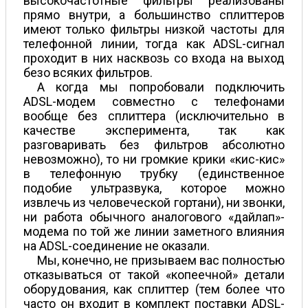
высокочастотные фильтры реализованы
прямо внутри, а большинство сплиттеров
имеют только фильтры низкой частоты для
телефонной линии, тогда как ADSL-сигнал
проходит в них насквозь со входа на выход
безо всяких фильтров.
А когда мы попробовали подключить
ADSL-модем совместно с телефонами
вообще без сплиттера (исключительно в
качестве эксперимента, так как
разговаривать без фильтров абсолютно
невозможно), то ни громкие крики «кис-кис»
в телефонную трубку (единственное
подобие ультразвука, которое можно
извлечь из человеческой гортани), ни звонки,
ни работа обычного аналогового «дайлап»-
модема по той же линии заметного влияния
на ADSL-соединение не оказали.
Мы, конечно, не призываем вас полностью
отказываться от такой «копеечной» детали
оборудования, как сплиттер (тем более что
часто он входит в комплект поставки ADSL-