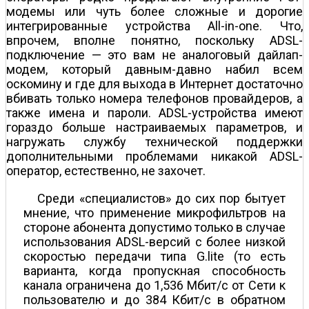
модемы или чуть более сложные и дорогие
интегрированные устройства All-in-one. Что,
впрочем, вполне понятно, поскольку ADSL-
подключение — это вам не аналоговый дайлап-
модем, который давным-давно набил всем
оскомину и где для выхода в Интернет достаточно
вбивать только номера телефонов провайдеров, а
также имена и пароли. ADSL-устройства имеют
гораздо больше настраиваемых параметров, и
нагружать службу технической поддержки
дополнительными проблемами никакой ADSL-
оператор, естественно, не захочет.
Среди «специалистов» до сих пор бытует
мнение, что применение микрофильтров на
стороне абонента допустимо только в случае
использования ADSL-версий с более низкой
скоростью передачи типа G.lite (то есть
варианта, когда пропускная способность
канала ограничена до 1,536 Мбит/с от Сети к
пользователю и до 384 Кбит/с в обратном