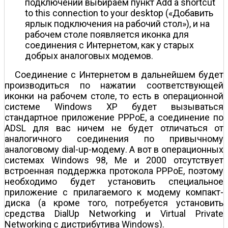
подключений выбираем пункт Add a shortcut
to this connection to your desktop («Добавить
ярлык подключения на рабочий стол»), и на
рабочем столе появляется иконка для
соединения с Интернетом, как у старых
добрых аналоговых модемов.
Соединение с Интернетом в дальнейшем будет
производиться по нажатии соответствующей
иконки на рабочем столе, то есть в операционной
системе Windows XP будет вызываться
стандартное приложение PPPoE, а соединение по
ADSL для вас ничем не будет отличаться от
аналогичного соединения по привычному
аналоговому dial-up-модему. А вот в операционных
системах Windows 98, Me и 2000 отсутствует
встроенная поддержка протокола PPPoE, поэтому
необходимо будет установить специальное
приложение с прилагаемого к модему компакт-
диска (а кроме того, потребуется установить
средства DialUp Networking и Virtual Private
Networking с дистрибутива Windows).