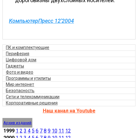
дороговизны двухслойных носителей.
КомпьютерПресс 12'2004
ПК и комплектующие
Периферия
Цифровой дом
Гаджеты
Фото и видео
Программы и утилиты
Мир интернет
Безопасность
Сети и телекоммуникации
Корпоративные решения
Наш канал на Youtube
Архив изданий
1999
1
2
3
4
5
6
7
8
9
10
11
12
2000
1
2
3
4
5
6
7
8
9
10
11
12