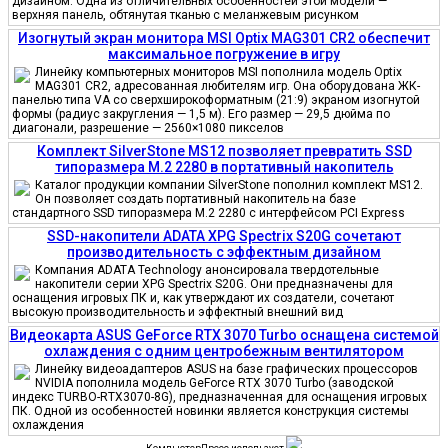
дизайном. Одна из отличительных особенностей этой модели —
верхняя панель, обтянутая тканью с меланжевым рисунком
Изогнутый экран монитора MSI Optix MAG301 CR2 обеспечит
максимальное погружение в игру
Линейку компьютерных мониторов MSI пополнила модель Optix
MAG301 CR2, адресованная любителям игр. Она оборудована ЖК-
панелью типа VA со сверхширокоформатным (21:9) экраном изогнутой
формы (радиус закругления — 1,5 м). Его размер — 29,5 дюйма по
диагонали, разрешение — 2560×1080 пикселов
Комплект SilverStone MS12 позволяет превратить SSD
типоразмера M.2 2280 в портативный накопитель
Каталог продукции компании SilverStone пополнил комплект MS12.
Он позволяет создать портативный накопитель на базе
стандартного SSD типоразмера M.2 2280 с интерфейсом PCI Express
SSD-накопители ADATA XPG Spectrix S20G сочетают
производительность с эффектным дизайном
Компания ADATA Technology анонсировала твердотельные
накопители серии XPG Spectrix S20G. Они предназначены для
оснащения игровых ПК и, как утверждают их создатели, сочетают
высокую производительность и эффектный внешний вид
Видеокарта ASUS GeForce RTX 3070 Turbo оснащена системой
охлаждения с одним центробежным вентилятором
Линейку видеоадаптеров ASUS на базе графических процессоров
NVIDIA пополнила модель GeForce RTX 3070 Turbo (заводской
индекс TURBO-RTX3070-8G), предназначенная для оснащения игровых
ПК. Одной из особенностей новинки является конструкция системы
охлаждения