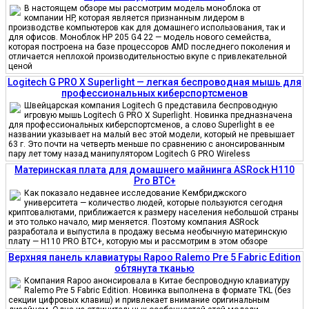
В настоящем обзоре мы рассмотрим модель моноблока от
компании HP, которая является признанным лидером в
производстве компьютеров как для домашнего использования, так и
для офисов. Моноблок HP 205 G4 22 — модель нового семейства,
которая построена на базе процессоров AMD последнего поколения и
отличается неплохой производительностью вкупе с привлекательной
ценой
Logitech G PRO X Superlight — легкая беспроводная мышь для
профессиональных киберспортсменов
Швейцарская компания Logitech G представила беспроводную
игровую мышь Logitech G PRO X Superlight. Новинка предназначена
для профессиональных киберспортсменов, а слово Superlight в ее
названии указывает на малый вес этой модели, который не превышает
63 г. Это почти на четверть меньше по сравнению с анонсированным
пару лет тому назад манипулятором Logitech G PRO Wireless
Материнская плата для домашнего майнинга ASRock H110
Pro BTC+
Как показало недавнее исследование Кембриджского
университета — количество людей, которые пользуются сегодня
криптовалютами, приближается к размеру населения небольшой страны
и это только начало, мир меняется. Поэтому компания ASRock
разработала и выпустила в продажу весьма необычную материнскую
плату — H110 PRO BTC+, которую мы и рассмотрим в этом обзоре
Верхняя панель клавиатуры Rapoo Ralemo Pre 5 Fabric Edition
обтянута тканью
Компания Rapoo анонсировала в Китае беспроводную клавиатуру
Ralemo Pre 5 Fabric Edition. Новинка выполнена в формате TKL (без
секции цифровых клавиш) и привлекает внимание оригинальным