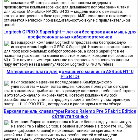
компании HP, которая является признанным лидером в
производстве компьютеров как для домашнего использования, так и
для офисов. Моноблок HP 205 G4 22 — модель нового семейства,
которая построена на базе процессоров AMD последнего поколения и
отличается неплохой производительностью вкупе с привлекательной
ценой
Logitech G PRO X Superlight — легкая беспроводная мышь для
профессиональных киберспортсменов
Швейцарская компания Logitech G представила беспроводную
игровую мышь Logitech G PRO X Superlight. Новинка предназначена
для профессиональных киберспортсменов, а слово Superlight в ее
названии указывает на малый вес этой модели, который не превышает
63 г. Это почти на четверть меньше по сравнению с анонсированным
пару лет тому назад манипулятором Logitech G PRO Wireless
Материнская плата для домашнего майнинга ASRock H110
Pro BTC+
Как показало недавнее исследование Кембриджского
университета — количество людей, которые пользуются сегодня
криптовалютами, приближается к размеру населения небольшой страны
и это только начало, мир меняется. Поэтому компания ASRock
разработала и выпустила в продажу весьма необычную материнскую
плату — H110 PRO BTC+, которую мы и рассмотрим в этом обзоре
Верхняя панель клавиатуры Rapoo Ralemo Pre 5 Fabric Edition
обтянута тканью
Компания Rapoo анонсировала в Китае беспроводную клавиатуру
Ralemo Pre 5 Fabric Edition. Новинка выполнена в формате TKL (без
секции цифровых клавиш) и привлекает внимание оригинальным
дизайном. Одна из отличительных особенностей этой модели —
верхняя панель, обтянутая тканью с меланжевым рисунком