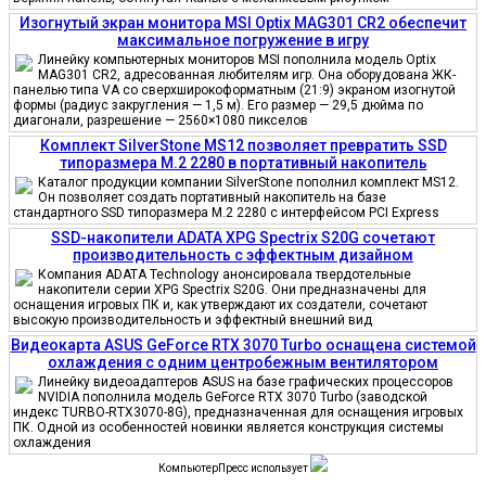
Изогнутый экран монитора MSI Optix MAG301 CR2 обеспечит
максимальное погружение в игру
Линейку компьютерных мониторов MSI пополнила модель Optix
MAG301 CR2, адресованная любителям игр. Она оборудована ЖК-
панелью типа VA со сверхширокоформатным (21:9) экраном изогнутой
формы (радиус закругления — 1,5 м). Его размер — 29,5 дюйма по
диагонали, разрешение — 2560×1080 пикселов
Комплект SilverStone MS12 позволяет превратить SSD
типоразмера M.2 2280 в портативный накопитель
Каталог продукции компании SilverStone пополнил комплект MS12.
Он позволяет создать портативный накопитель на базе
стандартного SSD типоразмера M.2 2280 с интерфейсом PCI Express
SSD-накопители ADATA XPG Spectrix S20G сочетают
производительность с эффектным дизайном
Компания ADATA Technology анонсировала твердотельные
накопители серии XPG Spectrix S20G. Они предназначены для
оснащения игровых ПК и, как утверждают их создатели, сочетают
высокую производительность и эффектный внешний вид
Видеокарта ASUS GeForce RTX 3070 Turbo оснащена системой
охлаждения с одним центробежным вентилятором
Линейку видеоадаптеров ASUS на базе графических процессоров
NVIDIA пополнила модель GeForce RTX 3070 Turbo (заводской
индекс TURBO-RTX3070-8G), предназначенная для оснащения игровых
ПК. Одной из особенностей новинки является конструкция системы
охлаждения
КомпьютерПресс использует