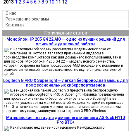
2013
1
2
3
4
5
6
7
8
9
10
11
12
О нас
Размещение рекламы
Контакты
Популярные статьи
Моноблок HP 205 G4 22 AiO — одно из лучших решений для
офисной и удаленной работы
В настоящем обзоре мы рассмотрим модель моноблока от
компании HP, которая является признанным лидером в
производстве компьютеров как для домашнего использования, так и
для офисов. Моноблок HP 205 G4 22 — модель нового семейства,
которая построена на базе процессоров AMD последнего поколения и
отличается неплохой производительностью вкупе с привлекательной
ценой
Logitech G PRO X Superlight — легкая беспроводная мышь для
профессиональных киберспортсменов
Швейцарская компания Logitech G представила беспроводную
игровую мышь Logitech G PRO X Superlight. Новинка предназначена
для профессиональных киберспортсменов, а слово Superlight в ее
названии указывает на малый вес этой модели, который не превышает
63 г. Это почти на четверть меньше по сравнению с анонсированным
пару лет тому назад манипулятором Logitech G PRO Wireless
Материнская плата для домашнего майнинга ASRock H110
Pro BTC+
Как показало недавнее исследование Кембриджского