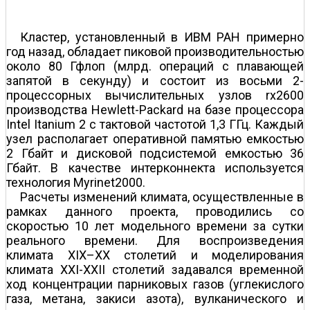
Кластер, установленный в ИВМ РАН примерно
год назад, обладает пиковой производительностью
около 80 Гфлоп (млрд. операций с плавающей
запятой в секунду) и состоит из восьми 2-
процессорных вычислительных узлов rx2600
производства Hewlett-Packard на базе процессора
Intel Itanium 2 с тактовой частотой 1,3 ГГц. Каждый
узел раcполагает оперативной памятью емкостью
2 Гбайт и дисковой подсистемой емкостью 36
Гбайт. В качестве интерконнекта используется
технология Myrinet2000.
Расчеты изменений климата, осуществленные в
рамках данного проекта, проводились со
скоростью 10 лет модельного времени за сутки
реального времени. Для воспроизведения
климата XIX–XX столетий и моделирования
климата XXI-XXII столетий задавался временной
ход концентрации парниковых газов (углекислого
газа, метана, закиси азота), вулканического и