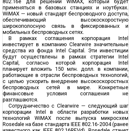
802.16e для решений WiMAX, который будет
применяться в базовых станциях и ноутбуках.
WiMAX — новый стандарт беспроводного доступа,
обеспечивающий высокоскоростную
широкополосную связь в фиксированных и
мобильных беспроводных сетях.
В рамках соглашения корпорация Intel
инвестирует в компанию Clearwire значительные
средства из фонда Intel Capital. Эти инвестиции
будут осуществлены в рамках стратегии Intel
Capital, согласно которой корпорация Intel
планирует вложить 150 млн. долл. в компании,
работающие в отрасли беспроводных технологий,
с целью ускорить внедрение высокоскоростных
беспроводных сетей в мире. Конкретные
финансовые условия соглашения не
разглашаются.
Сотрудничество с Clearwire — следующий шаг
корпорации Intel в области разработки новых
технологий WiMAX после выпуска микросхем
Rosedale на базе стандарта IEEE 802.16-2004 (ранее
известного как IEEE 802.16REVd). Rosedale станет