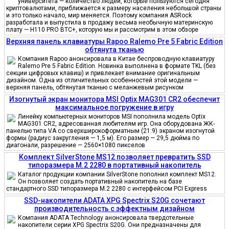
университета — количество людей, которые пользуются сегодня
криптовалютами, приближается к размеру населения небольшой страны
и это только начало, мир меняется. Поэтому компания ASRock
разработала и выпустила в продажу весьма необычную материнскую
плату — H110 PRO BTC+, которую мы и рассмотрим в этом обзоре
Верхняя панель клавиатуры Rapoo Ralemo Pre 5 Fabric Edition
обтянута тканью
Компания Rapoo анонсировала в Китае беспроводную клавиатуру
Ralemo Pre 5 Fabric Edition. Новинка выполнена в формате TKL (без
секции цифровых клавиш) и привлекает внимание оригинальным
дизайном. Одна из отличительных особенностей этой модели —
верхняя панель, обтянутая тканью с меланжевым рисунком
Изогнутый экран монитора MSI Optix MAG301 CR2 обеспечит
максимальное погружение в игру
Линейку компьютерных мониторов MSI пополнила модель Optix
MAG301 CR2, адресованная любителям игр. Она оборудована ЖК-
панелью типа VA со сверхширокоформатным (21:9) экраном изогнутой
формы (радиус закругления — 1,5 м). Его размер — 29,5 дюйма по
диагонали, разрешение — 2560×1080 пикселов
Комплект SilverStone MS12 позволяет превратить SSD
типоразмера M.2 2280 в портативный накопитель
Каталог продукции компании SilverStone пополнил комплект MS12.
Он позволяет создать портативный накопитель на базе
стандартного SSD типоразмера M.2 2280 с интерфейсом PCI Express
SSD-накопители ADATA XPG Spectrix S20G сочетают
производительность с эффектным дизайном
Компания ADATA Technology анонсировала твердотельные
накопители серии XPG Spectrix S20G. Они предназначены для