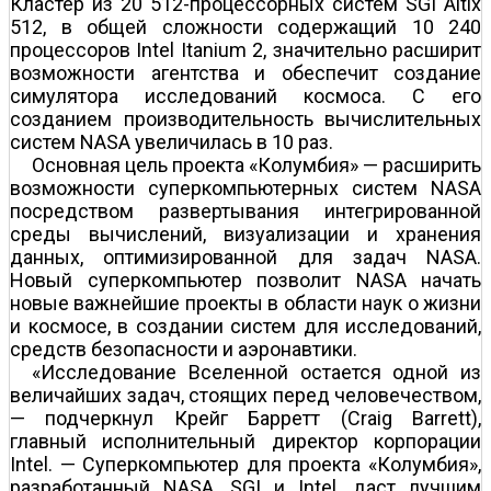
Кластер из 20 512-процессорных систем SGI Altix
512, в общей сложности содержащий 10 240
процессоров Intel Itanium 2, значительно расширит
возможности агентства и обеспечит создание
симулятора исследований космоса. С его
созданием производительность вычислительных
систем NASA увеличилась в 10 раз.
Основная цель проекта «Колумбия» — расширить
возможности суперкомпьютерных систем NASA
посредством развертывания интегрированной
среды вычислений, визуализации и хранения
данных, оптимизированной для задач NASA.
Новый суперкомпьютер позволит NASA начать
новые важнейшие проекты в области наук о жизни
и космосе, в создании систем для исследований,
средств безопасности и аэронавтики.
«Исследование Вселенной остается одной из
величайших задач, стоящих перед человечеством,
— подчеркнул Крейг Барретт (Craig Barrett),
главный исполнительный директор корпорации
Intel. — Суперкомпьютер для проекта «Колумбия»,
разработанный NASA, SGI и Intel, даст лучшим