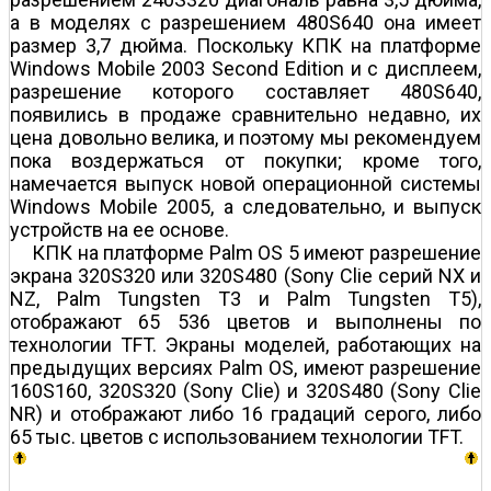
а в моделях с разрешением 480Ѕ640 она имеет
размер 3,7 дюйма. Поскольку КПК на платформе
Windows Mobile 2003 Second Edition и с дисплеем,
разрешение которого составляет 480Ѕ640,
появились в продаже сравнительно недавно, их
цена довольно велика, и поэтому мы рекомендуем
пока воздержаться от покупки; кроме того,
намечается выпуск новой операционной системы
Windows Mobile 2005, а следовательно, и выпуск
устройств на ее основе.
КПК на платформе Palm OS 5 имеют разрешение
экрана 320Ѕ320 или 320Ѕ480 (Sony Clie серий NX и
NZ, Palm Tungsten T3 и Palm Tungsten T5),
отображают 65 536 цветов и выполнены по
технологии TFT. Экраны моделей, работающих на
предыдущих версиях Palm OS, имеют разрешение
160Ѕ160, 320Ѕ320 (Sony Clie) и 320Ѕ480 (Sony Clie
NR) и отображают либо 16 градаций серого, либо
65 тыс. цветов с использованием технологии TFT.