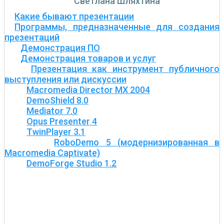
Светлана Шляхтина
Какие бывают презентации
Программы, предназначенные для создания
презентаций
Демонстрация ПО
Демонстрация товаров и услуг
Презентация как инструмент публичного
выступления или дискуссии
Macromedia Director MX 2004
DemoShield 8.0
Mediator 7.0
Opus Presenter 4
TwinPlayer 3.1
RoboDemo 5 (модернизированная в
Macromedia Captivate)
DemoForge Studio 1.2