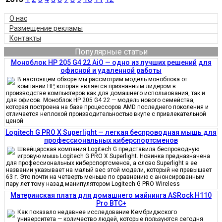
О нас
Размещение рекламы
Контакты
Популярные статьи
Моноблок HP 205 G4 22 AiO — одно из лучших решений для
офисной и удаленной работы
В настоящем обзоре мы рассмотрим модель моноблока от
компании HP, которая является признанным лидером в
производстве компьютеров как для домашнего использования, так и
для офисов. Моноблок HP 205 G4 22 — модель нового семейства,
которая построена на базе процессоров AMD последнего поколения и
отличается неплохой производительностью вкупе с привлекательной
ценой
Logitech G PRO X Superlight — легкая беспроводная мышь для
профессиональных киберспортсменов
Швейцарская компания Logitech G представила беспроводную
игровую мышь Logitech G PRO X Superlight. Новинка предназначена
для профессиональных киберспортсменов, а слово Superlight в ее
названии указывает на малый вес этой модели, который не превышает
63 г. Это почти на четверть меньше по сравнению с анонсированным
пару лет тому назад манипулятором Logitech G PRO Wireless
Материнская плата для домашнего майнинга ASRock H110
Pro BTC+
Как показало недавнее исследование Кембриджского
университета — количество людей, которые пользуются сегодня