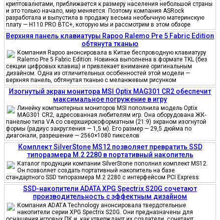
криптовалютами, приближается к размеру населения небольшой страны
и это только начало, мир меняется. Поэтому компания ASRock
разработала и выпустила в продажу весьма необычную материнскую
плату — H110 PRO BTC+, которую мы и рассмотрим в этом обзоре
Верхняя панель клавиатуры Rapoo Ralemo Pre 5 Fabric Edition
обтянута тканью
Компания Rapoo анонсировала в Китае беспроводную клавиатуру
Ralemo Pre 5 Fabric Edition. Новинка выполнена в формате TKL (без
секции цифровых клавиш) и привлекает внимание оригинальным
дизайном. Одна из отличительных особенностей этой модели —
верхняя панель, обтянутая тканью с меланжевым рисунком
Изогнутый экран монитора MSI Optix MAG301 CR2 обеспечит
максимальное погружение в игру
Линейку компьютерных мониторов MSI пополнила модель Optix
MAG301 CR2, адресованная любителям игр. Она оборудована ЖК-
панелью типа VA со сверхширокоформатным (21:9) экраном изогнутой
формы (радиус закругления — 1,5 м). Его размер — 29,5 дюйма по
диагонали, разрешение — 2560×1080 пикселов
Комплект SilverStone MS12 позволяет превратить SSD
типоразмера M.2 2280 в портативный накопитель
Каталог продукции компании SilverStone пополнил комплект MS12.
Он позволяет создать портативный накопитель на базе
стандартного SSD типоразмера M.2 2280 с интерфейсом PCI Express
SSD-накопители ADATA XPG Spectrix S20G сочетают
производительность с эффектным дизайном
Компания ADATA Technology анонсировала твердотельные
накопители серии XPG Spectrix S20G. Они предназначены для
оснащения игровых ПК и, как утверждают их создатели, сочетают