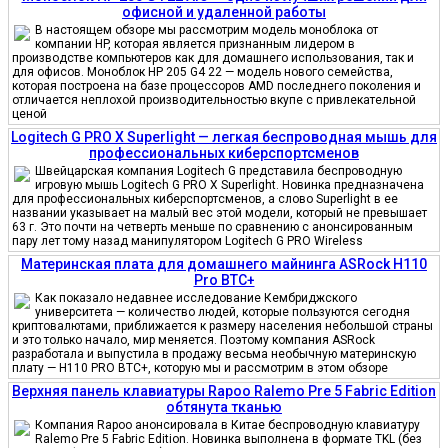
офисной и удаленной работы
В настоящем обзоре мы рассмотрим модель моноблока от
компании HP, которая является признанным лидером в
производстве компьютеров как для домашнего использования, так и
для офисов. Моноблок HP 205 G4 22 — модель нового семейства,
которая построена на базе процессоров AMD последнего поколения и
отличается неплохой производительностью вкупе с привлекательной
ценой
Logitech G PRO X Superlight — легкая беспроводная мышь для
профессиональных киберспортсменов
Швейцарская компания Logitech G представила беспроводную
игровую мышь Logitech G PRO X Superlight. Новинка предназначена
для профессиональных киберспортсменов, а слово Superlight в ее
названии указывает на малый вес этой модели, который не превышает
63 г. Это почти на четверть меньше по сравнению с анонсированным
пару лет тому назад манипулятором Logitech G PRO Wireless
Материнская плата для домашнего майнинга ASRock H110
Pro BTC+
Как показало недавнее исследование Кембриджского
университета — количество людей, которые пользуются сегодня
криптовалютами, приближается к размеру населения небольшой страны
и это только начало, мир меняется. Поэтому компания ASRock
разработала и выпустила в продажу весьма необычную материнскую
плату — H110 PRO BTC+, которую мы и рассмотрим в этом обзоре
Верхняя панель клавиатуры Rapoo Ralemo Pre 5 Fabric Edition
обтянута тканью
Компания Rapoo анонсировала в Китае беспроводную клавиатуру
Ralemo Pre 5 Fabric Edition. Новинка выполнена в формате TKL (без