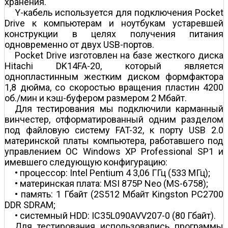
хранения.
Y-кабель используется для подключения Pocket
Drive к компьютерам и ноутбукам устаревшей
конструкции в целях получения питания
одновременно от двух USB-портов.
Pocket Drive изготовлен на базе жесткого диска
Hitachi DK14FA-20, который является
однопластинным жестким диском формфактора
1,8 дюйма, со скоростью вращения пластин 4200
об./мин и кэш-буфером размером 2 Мбайт.
Для тестирования мы подключили карманный
винчестер, отформатированный одним разделом
под файловую систему FAT-32, к порту USB 2.0
материнской платы компьютера, работавшего под
управлением ОС Windows XP Professional SP1 и
имевшего следующую конфигурацию:
• процессор: Intel Pentium 4 3,06 ГГц (533 МГц);
• материнская плата: MSI 875P Neo (MS-6758);
• память: 1 Гбайт (2Ѕ512 Мбайт Kingston PC2700
DDR SDRAM;
• системный HDD: IC35L090AVV207-0 (80 Гбайт).
Для тестирования использовались программы