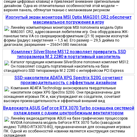
секции цифровых клавиш) и привлекает внимание оригинальным
дизайном. Одна из отличительных особенностей этой модели —
верхняя панель, обтянутая тканью с меланжевым рисунком
Изогнутый экран монитора MSI Optix MAG301 CR2 обеспечит
максимальное погружение в игру
Линейку компьютерных мониторов MSI пополнила модель Optix
MAG301 CR2, адресованная любителям игр. Она оборудована ЖК-
панелью типа VA со сверхширокоформатным (21:9) экраном изогнутой
формы (радиус закругления — 1,5 м). Его размер — 29,5 дюйма по
диагонали, разрешение — 2560×1080 пикселов
Комплект SilverStone MS12 позволяет превратить SSD
типоразмера M.2 2280 в портативный накопитель
Каталог продукции компании SilverStone пополнил комплект MS12.
Он позволяет создать портативный накопитель на базе
стандартного SSD типоразмера M.2 2280 с интерфейсом PCI Express
SSD-накопители ADATA XPG Spectrix S20G сочетают
производительность с эффектным дизайном
Компания ADATA Technology анонсировала твердотельные
накопители серии XPG Spectrix S20G. Они предназначены для
оснащения игровых ПК и, как утверждают их создатели, сочетают
высокую производительность и эффектный внешний вид
Видеокарта ASUS GeForce RTX 3070 Turbo оснащена системой
охлаждения с одним центробежным вентилятором
Линейку видеоадаптеров ASUS на базе графических процессоров
NVIDIA пополнила модель GeForce RTX 3070 Turbo (заводской
индекс TURBO-RTX3070-8G), предназначенная для оснащения игровых
ПК. Одной из особенностей новинки является конструкция системы
охлаждения