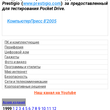
Prestigio
(
www.prestigio.com
)
за предоставленный
для тестирования Pocket Drive.
КомпьютерПресс 8'2005
ПК и комплектующие
Периферия
Цифровой дом
Гаджеты
Фото и видео
Программы и утилиты
Мир интернет
Безопасность
Сети и телекоммуникации
Корпоративные решения
Наш канал на Youtube
Архив изданий
1999
1
2
3
4
5
6
7
8
9
10
11
12