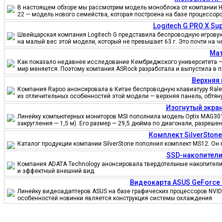
В настоящем обзоре мы рассмотрим модель моноблока от компании HP
22 — модель нового семейства, которая построена на базе процессор
Logitech G PRO X S
Швейцарская компания Logitech G представила беспроводную игровую 
на малый вес этой модели, который не превышает 63 г. Это почти на 
Мат
Как показало недавнее исследование Кембриджского университета — 
мир меняется. Поэтому компания ASRock разработала и выпустила в 
Верхняя 
Компания Rapoo анонсировала в Китае беспроводную клавиатуру Ralem
из отличительных особенностей этой модели — верхняя панель, обтя
Изогнутый экран
Линейку компьютерных мониторов MSI пополнила модель Optix MAG301
закругления — 1,5 м). Его размер — 29,5 дюйма по диагонали, разреш
Комплект SilverSton
Каталог продукции компании SilverStone пополнил комплект MS12. Он 
SSD-накопители
Компания ADATA Technology анонсировала твердотельные накопители 
и эффектный внешний вид
Видеокарта ASUS GeForce
Линейку видеоадаптеров ASUS на базе графических процессоров NVID
особенностей новинки является конструкция системы охлаждения