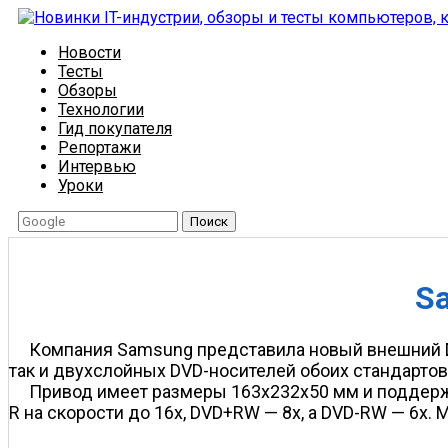
Новости
Тесты
Обзоры
Технологии
Гид покупателя
Репортажи
Интервью
Уроки
Поиск
S
Компания Samsung представила новый внешний D
так и двухслойных DVD-носителей обоих стандартов 
Привод имеет размеры 163x232x50 мм и поддержи
R на скорости до 16х, DVD+RW — 8х, а DVD-RW — 6х. 