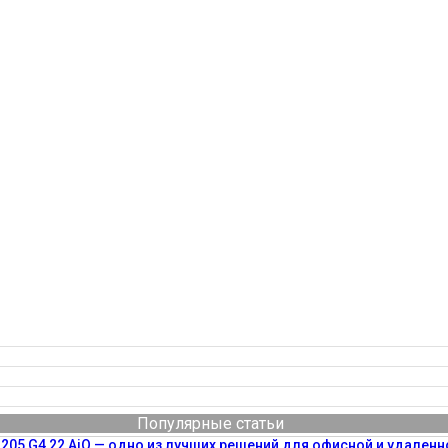
Популярные статьи
205 G4 22 AiO — одно из лучших решений для офисной и удаленн