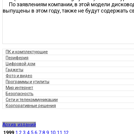
По заявлениям компании, в этой модели дисковод
выпущены в этом году, также не будут содержать с
ПК и комплектующие
Периферия
Цифровой дом
Гаджеты
Фото и видео
Программы и утилиты
Мир интернет
Безопасность
Сети и телекоммуникации
Корпоративные решения
Архив изданий
1999
1
2
3
4
5
6
7
8
9
10
11
12