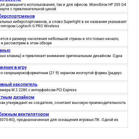
ля домашнего использования, так и для офисов. Моноблок HP 205 G4
вкупе с привлекательной ценой
иберспортсменов
ьных киберспортсменов, а слово Superlight в ее названии указывает
лятором Logitech G PRO Wireless
тся к размеру населения небольшой страны и это только начало,
 и рассмотрим в этом обзоре
канью
ровых клавиш) и привлекает внимание оригинальным дизайном. Одна
жение в игру
со сверхширокоформатным (21:9) экраном изогнутой формы (радиус
тивный накопитель
змера M.2 2280 с интерфейсом PCI Express
ектным дизайном
как утверждают их создатели, сочетают высокую производительность
робежным вентилятором
3070-8G), предназначенная для оснащения игровых ПК. Одной из