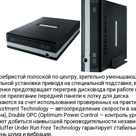
ребристой полоской по центру, зрительно уменьшающ
ьной установки привода на специальной подставке, 
енке предотвращает перегрев дисковода при работе 
е прилегание передней панели к лотку для диска.
аются за счет использования проверенных на практи
justment Technology — автоопределение скорости в з
а), Double OPC (Optimum Power Control — контроль у
яют добиться наивысшей производительности незави
ffer Under Run Free Technology гарантирует стабильн
ень шума и вибрации.