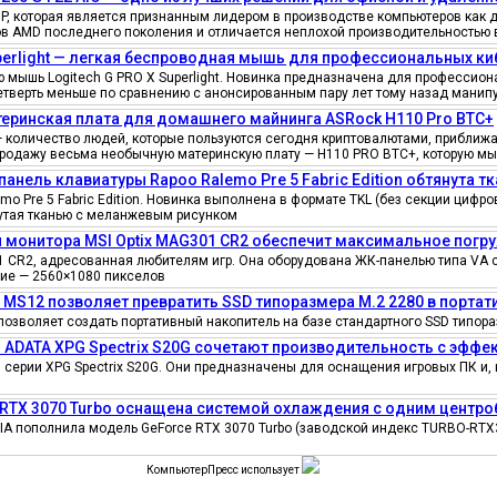
, которая является признанным лидером в производстве компьютеров как д
ов AMD последнего поколения и отличается неплохой производительностью 
uperlight — легкая беспроводная мышь для профессиональных к
мышь Logitech G PRO X Superlight. Новинка предназначена для профессионал
четверть меньше по сравнению с анонсированным пару лет тому назад манипу
еринская плата для домашнего майнинга ASRock H110 Pro BTC+
количество людей, которые пользуются сегодня криптовалютами, приближае
продажу весьма необычную материнскую плату — H110 PRO BTC+, которую мы
панель клавиатуры Rapoo Ralemo Pre 5 Fabric Edition обтянута т
o Pre 5 Fabric Edition. Новинка выполнена в формате TKL (без секции циф
нутая тканью с меланжевым рисунком
 монитора MSI Optix MAG301 CR2 обеспечит максимальное погру
 CR2, адресованная любителям игр. Она оборудована ЖК-панелью типа VA 
ение — 2560×1080 пикселов
e MS12 позволяет превратить SSD типоразмера M.2 2280 в порта
позволяет создать портативный накопитель на базе стандартного SSD типора
 ADATA XPG Spectrix S20G сочетают производительность с эфф
серии XPG Spectrix S20G. Они предназначены для оснащения игровых ПК и, 
 RTX 3070 Turbo оснащена системой охлаждения с одним цент
IA пополнила модель GeForce RTX 3070 Turbo (заводской индекс TURBO-RTX
КомпьютерПресс использует