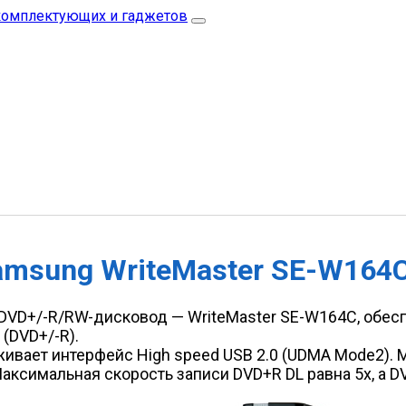
amsung WriteMaster SE-W164
VD+/-R/RW-дисковод — WriteMaster SE-W164C, обесп
(DVD+/-R).
вает интерфейс High speed USB 2.0 (UDMA Mode2). 
Максимальная скорость записи DVD+R DL равна 5х, а D