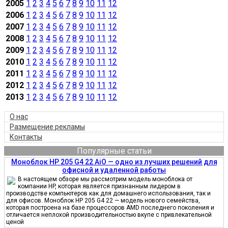
2005
1
2
3
4
5
6
7
8
9
10
11
12
2006
1
2
3
4
5
6
7
8
9
10
11
12
2007
1
2
3
4
5
6
7
8
9
10
11
12
2008
1
2
3
4
5
6
7
8
9
10
11
12
2009
1
2
3
4
5
6
7
8
9
10
11
12
2010
1
2
3
4
5
6
7
8
9
10
11
12
2011
1
2
3
4
5
6
7
8
9
10
11
12
2012
1
2
3
4
5
6
7
8
9
10
11
12
2013
1
2
3
4
5
6
7
8
9
10
11
12
О нас
Размещение рекламы
Контакты
Популярные статьи
Моноблок HP 205 G4 22 AiO — одно из лучших решений для
офисной и удаленной работы
В настоящем обзоре мы рассмотрим модель моноблока от
компании HP, которая является признанным лидером в
производстве компьютеров как для домашнего использования, так и
для офисов. Моноблок HP 205 G4 22 — модель нового семейства,
которая построена на базе процессоров AMD последнего поколения и
отличается неплохой производительностью вкупе с привлекательной
ценой