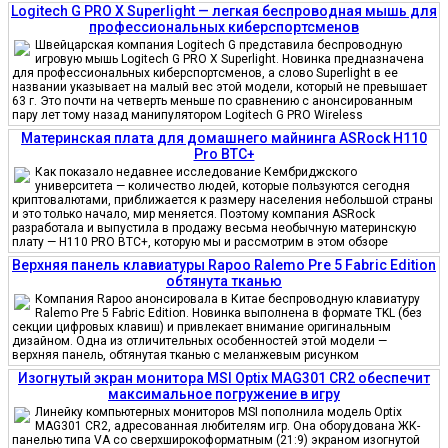
Logitech G PRO X Superlight — легкая беспроводная мышь для
профессиональных киберспортсменов
Швейцарская компания Logitech G представила беспроводную
игровую мышь Logitech G PRO X Superlight. Новинка предназначена
для профессиональных киберспортсменов, а слово Superlight в ее
названии указывает на малый вес этой модели, который не превышает
63 г. Это почти на четверть меньше по сравнению с анонсированным
пару лет тому назад манипулятором Logitech G PRO Wireless
Материнская плата для домашнего майнинга ASRock H110
Pro BTC+
Как показало недавнее исследование Кембриджского
университета — количество людей, которые пользуются сегодня
криптовалютами, приближается к размеру населения небольшой страны
и это только начало, мир меняется. Поэтому компания ASRock
разработала и выпустила в продажу весьма необычную материнскую
плату — H110 PRO BTC+, которую мы и рассмотрим в этом обзоре
Верхняя панель клавиатуры Rapoo Ralemo Pre 5 Fabric Edition
обтянута тканью
Компания Rapoo анонсировала в Китае беспроводную клавиатуру
Ralemo Pre 5 Fabric Edition. Новинка выполнена в формате TKL (без
секции цифровых клавиш) и привлекает внимание оригинальным
дизайном. Одна из отличительных особенностей этой модели —
верхняя панель, обтянутая тканью с меланжевым рисунком
Изогнутый экран монитора MSI Optix MAG301 CR2 обеспечит
максимальное погружение в игру
Линейку компьютерных мониторов MSI пополнила модель Optix
MAG301 CR2, адресованная любителям игр. Она оборудована ЖК-
панелью типа VA со сверхширокоформатным (21:9) экраном изогнутой