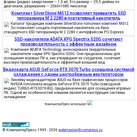
формы (радиус закругления — 1,5 м). Его размер — 29,5 дюйма по
диагонали, разрешение — 2560×1080 пикселов
Комплект SilverStone MS12 позволяет превратить SSD
типоразмера M.2 2280 в портативный накопитель
Каталог продукции компании SilverStone пополнил комплект MS12.
Он позволяет создать портативный накопитель на базе
стандартного SSD типоразмера M.2 2280 с интерфейсом PCI Express
SSD-накопители ADATA XPG Spectrix S20G сочетают
производительность с эффектным дизайном
Компания ADATA Technology анонсировала твердотельные
накопители серии XPG Spectrix S20G. Они предназначены для
оснащения игровых ПК и, как утверждают их создатели, сочетают
высокую производительность и эффектный внешний вид
Видеокарта ASUS GeForce RTX 3070 Turbo оснащена системой
охлаждения с одним центробежным вентилятором
Линейку видеоадаптеров ASUS на базе графических процессоров
NVIDIA пополнила модель GeForce RTX 3070 Turbo (заводской
индекс TURBO-RTX3070-8G), предназначенная для оснащения игровых
ПК. Одной из особенностей новинки является конструкция системы
охлаждения
КомпьютерПресс использует
© КомпьютерПресс 1999 - 2026
webmaster@compress.ru