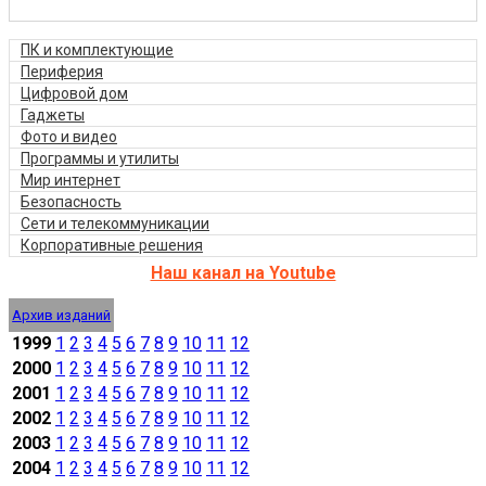
ПК и комплектующие
Периферия
Цифровой дом
Гаджеты
Фото и видео
Программы и утилиты
Мир интернет
Безопасность
Сети и телекоммуникации
Корпоративные решения
Наш канал на Youtube
Архив изданий
1999
1
2
3
4
5
6
7
8
9
10
11
12
2000
1
2
3
4
5
6
7
8
9
10
11
12
2001
1
2
3
4
5
6
7
8
9
10
11
12
2002
1
2
3
4
5
6
7
8
9
10
11
12
2003
1
2
3
4
5
6
7
8
9
10
11
12
2004
1
2
3
4
5
6
7
8
9
10
11
12