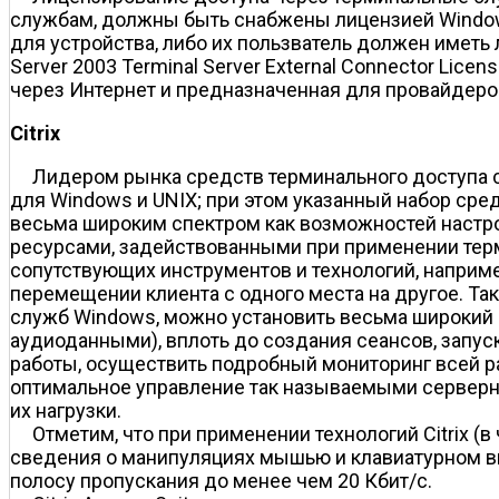
службам, должны быть снабжены лицензией Windows 
для устройства, либо их пользватель должен иметь
Server 2003 Terminal Server External Connector 
через Интернет и предназначенная для провайдеро
Citrix
Лидером рынка средств терминального доступа се
для Windows и UNIX; при этом указанный набор сред
весьма широким спектром как возможностей настро
ресурсами, задействованными при применении тер
сопутствующих инструментов и технологий, напри
перемещении клиента с одного места на другое. Так
служб Windows, можно установить весьма широкий с
аудиоданными), вплоть до создания сеансов, запу
работы, осуществить подробный мониторинг всей р
оптимальное управление так называемыми серверн
их нагрузки.
Отметим, что при применении технологий Citrix (в
сведения о манипуляциях мышью и клавиатурном вво
полосу пропускания до менее чем 20 Кбит/с.