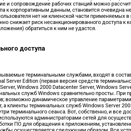
ие и сопровождение рабочих станций можно рассчита
а к корпоративным данным, становится очевидна не
пользователя нет ни клиенской части применяемых в
енно снижает риск несанкционированного доступа к
ложения) обратиться к ним не удастся.
ьного доступа
азываемые терминальными службами, входят в соста
al Server Edition (первая версия средств терминаль
 Server, Windows 2000 Datacenter Server, Windows Serv
альных служб Windows сравнительно просты. При при
ров; возможно динамическое управление параметрам
r, а клиенты терминальных служб Windows Server 20
утри терминального сеанса. Вот, собственно, и все 
используются администраторами сетей для осуществ
аботки ПО для обращения к приложениям, установлен
ужбы осуществляется следующим образом. Все устр