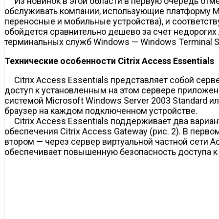
Из новинок в этой области в первую очередь отме
обслуживать компании, использующие платформу M
переносные и мобильные устройства), и соответст
обойдется сравнительно дешево за счет недорогих 
терминальных служб Windows — Windows Terminal Se
Технические особенности Citrix Access Essentials
Citrix Access Essentials представляет собой с
доступ к установленным на этом сервере приложен
системой Microsoft Windows Server 2003 Standard и
браузер на каждом подключенном устройстве.
Citrix Access Essentials поддерживает два вариа
обеспечения Citrix Access Gateway (рис. 2). В пер
втором — через сервер виртуальной частной сети A
обеспечивает повышенную безопасность доступа к