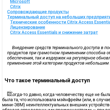
Microsoft
Citrix
Сопровождающие продукты
Терминальный доступ на небольших предприят
Технические особенности Citrix Access Essenti
Лицензирование
Citrix Access Essentials и снижение затрат
Внедрение средств терминального доступа в по
продуктов при грамотном применении способна о
обеспечения, так и издержек на регулярное обнов
применение этой категории продуктов небольшим
Что такое терминальный доступ
огда-то давно, когда человечеству еще не бы
была та, что использовала мэйнфрейм (или, в слу
мини-ЭВМ) неинтеллектуальных внешних устройств-
обладал определенными преимуществами — при всех