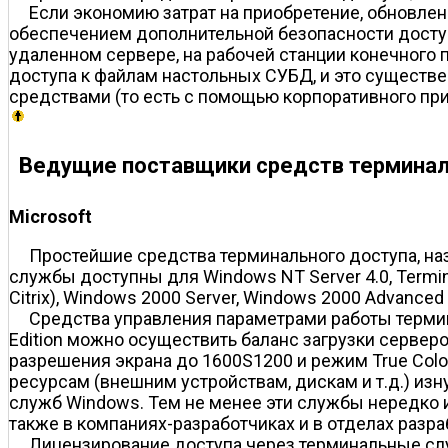
Если экономию затрат на приобретение, обновлен
обеспечением дополнительной безопасности доступ
удаленном сервере, на рабочей станции конечного 
доступа к файлам настольных СУБД, и это существ
средствами (то есть с помощью корпоративного при
Ведущие поставщики средств терминал
Microsoft
Простейшие средства терминального доступа, н
службы доступны для Windows NT Server 4.0, Termin
Citrix), Windows 2000 Server, Windows 2000 Advanced
Средства управления параметрами работы термин
Edition можно осуществить баланс загрузки серве
разрешения экрана до 1600Ѕ1200 и режим True Colo
ресурсам (внешним устройствам, дискам и т.д.) изн
служб Windows. Тем не менее эти службы нередко 
также в компаниях-разработчиках и в отделах разр
Лицензирование доступа через терминальные сл