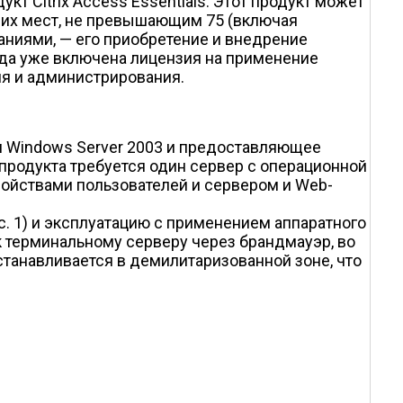
т Citrix Access Essentials. Этот продукт может
чих мест, не превышающим 75 (включая
ниями, — его приобретение и внедрение
куда уже включена лицензия на применение
ия и администрирования.
м Windows Server 2003 и предоставляющее
продукта требуется один сервер с операционной
тройствами пользователей и сервером и Web-
ис. 1) и эксплуатацию с применением аппаратного
 к терминальному серверу через брандмауэр, во
станавливается в демилитаризованной зоне, что