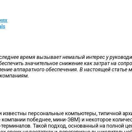
иях
als
следнее время вызывает немалый интерес у руководи
беспечить значительное снижение как затрат на соп
ление аппаратного обеспечения. В настоящей статье 
 компаниям.
ли известны персональные компьютеры, типичной ар
чае компании победнее, мини-ЭВМ) и некоторое коли
терминалов. Такой подход, основанный на полной це
 своих недостатках и дороговизне вычислительной т