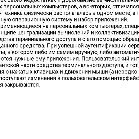
х персональных компьютеров, а во-вторых, отличался
 техника физически располагалась в одном месте, а
ачную операционную систему и набор приложений.
применяющиеся на персональных компьютерах, спец
инципе централизации вычислений и коллективизации
едства терминального доступа и с его помощью обра
нного средства. При успешной аутентификации серв
, в котором либо им самим вручную, либо автоматиче
каются нужные ему приложения. Пользовательский и
ентской части средства терминального доступа, и т
я о нажатых клавишах и движении мыши (а нередко
о поступают изменения в пользовательском интерфей
я закрываются.