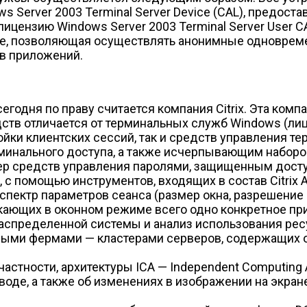
Server 2003 Terminal Server Device (CAL), предоста
 лицензию Windows Server 2003 Terminal Server User
License, позволяющая осуществлять анонимные однов
в приложений.
годня по праву считается компания Citrix. Эта ком
ств отличается от терминальных служб Windows (лице
йки клиентских сессий, так и средств управления 
минального доступа, а также исчерпывающим набор
мер средств управления паролями, защищенным дост
, с помощью инструментов, входящих в состав Citrix
пектр параметров сеанса (размер окна, разрешение э
скающих в оконном режиме всего одно конкретное п
аспределенной системы и анализ использования ресу
ыми фермами — кластерами серверов, содержащих о
 частности, архитектуры ICA — Independent Computing 
де, а также об изменениях в изображении на экран