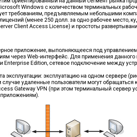
тим ориентированный на данный сегмент рынка продук
icrosoft Windows с количеством терминальных рабо
вует требованиям, предъявляемым небольшими компа
лицензий (менее 250 долл. за одно рабочее место, 
rver Client Access License) и простоты развертыван
ерверное приложение, выполняющееся под управление
иям через Web-интерфейс. Для применения данного 
ли Enterprise Edition, сетевое подключение между ус
нта эксплуатации: эксплуатацию на одном сервере (р
вом случае удаленные пользователи могут обращаться
ccess Gateway VPN (при этом терминальный сервер у
 приложениям).