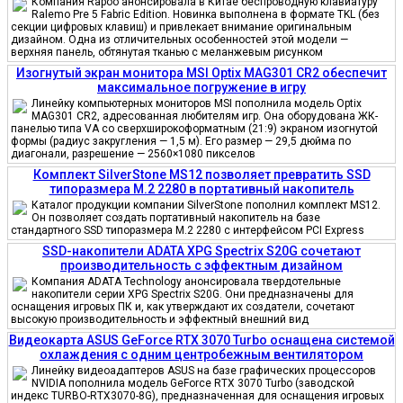
Компания Rapoo анонсировала в Китае беспроводную клавиатуру
Ralemo Pre 5 Fabric Edition. Новинка выполнена в формате TKL (без
секции цифровых клавиш) и привлекает внимание оригинальным
дизайном. Одна из отличительных особенностей этой модели —
верхняя панель, обтянутая тканью с меланжевым рисунком
Изогнутый экран монитора MSI Optix MAG301 CR2 обеспечит
максимальное погружение в игру
Линейку компьютерных мониторов MSI пополнила модель Optix
MAG301 CR2, адресованная любителям игр. Она оборудована ЖК-
панелью типа VA со сверхширокоформатным (21:9) экраном изогнутой
формы (радиус закругления — 1,5 м). Его размер — 29,5 дюйма по
диагонали, разрешение — 2560×1080 пикселов
Комплект SilverStone MS12 позволяет превратить SSD
типоразмера M.2 2280 в портативный накопитель
Каталог продукции компании SilverStone пополнил комплект MS12.
Он позволяет создать портативный накопитель на базе
стандартного SSD типоразмера M.2 2280 с интерфейсом PCI Express
SSD-накопители ADATA XPG Spectrix S20G сочетают
производительность с эффектным дизайном
Компания ADATA Technology анонсировала твердотельные
накопители серии XPG Spectrix S20G. Они предназначены для
оснащения игровых ПК и, как утверждают их создатели, сочетают
высокую производительность и эффектный внешний вид
Видеокарта ASUS GeForce RTX 3070 Turbo оснащена системой
охлаждения с одним центробежным вентилятором
Линейку видеоадаптеров ASUS на базе графических процессоров
NVIDIA пополнила модель GeForce RTX 3070 Turbo (заводской
индекс TURBO-RTX3070-8G), предназначенная для оснащения игровых