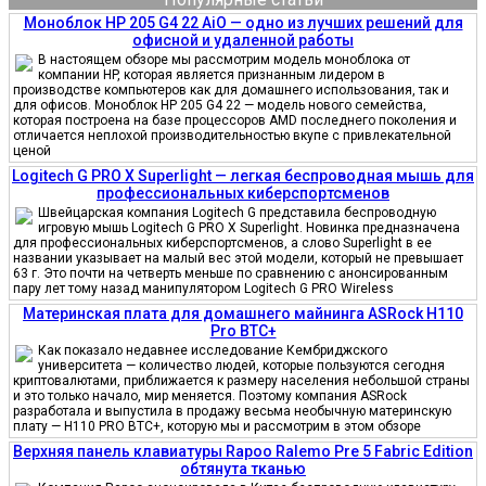
Моноблок HP 205 G4 22 AiO — одно из лучших решений для
офисной и удаленной работы
В настоящем обзоре мы рассмотрим модель моноблока от
компании HP, которая является признанным лидером в
производстве компьютеров как для домашнего использования, так и
для офисов. Моноблок HP 205 G4 22 — модель нового семейства,
которая построена на базе процессоров AMD последнего поколения и
отличается неплохой производительностью вкупе с привлекательной
ценой
Logitech G PRO X Superlight — легкая беспроводная мышь для
профессиональных киберспортсменов
Швейцарская компания Logitech G представила беспроводную
игровую мышь Logitech G PRO X Superlight. Новинка предназначена
для профессиональных киберспортсменов, а слово Superlight в ее
названии указывает на малый вес этой модели, который не превышает
63 г. Это почти на четверть меньше по сравнению с анонсированным
пару лет тому назад манипулятором Logitech G PRO Wireless
Материнская плата для домашнего майнинга ASRock H110
Pro BTC+
Как показало недавнее исследование Кембриджского
университета — количество людей, которые пользуются сегодня
криптовалютами, приближается к размеру населения небольшой страны
и это только начало, мир меняется. Поэтому компания ASRock
разработала и выпустила в продажу весьма необычную материнскую
плату — H110 PRO BTC+, которую мы и рассмотрим в этом обзоре
Верхняя панель клавиатуры Rapoo Ralemo Pre 5 Fabric Edition
обтянута тканью