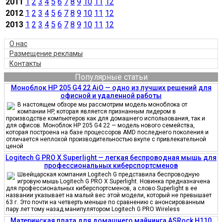
2011
1
2
3
4
5
6
7
8
9
10
11
12
2012
1
2
3
4
5
6
7
8
9
10
11
12
2013
1
2
3
4
5
6
7
8
9
10
11
12
О нас
Размещение рекламы
Контакты
Популярные статьи
Моноблок HP 205 G4 22 AiO — одно из лучших решений для
офисной и удаленной работы
В настоящем обзоре мы рассмотрим модель моноблока от
компании HP, которая является признанным лидером в
производстве компьютеров как для домашнего использования, так и
для офисов. Моноблок HP 205 G4 22 — модель нового семейства,
которая построена на базе процессоров AMD последнего поколения и
отличается неплохой производительностью вкупе с привлекательной
ценой
Logitech G PRO X Superlight — легкая беспроводная мышь для
профессиональных киберспортсменов
Швейцарская компания Logitech G представила беспроводную
игровую мышь Logitech G PRO X Superlight. Новинка предназначена
для профессиональных киберспортсменов, а слово Superlight в ее
названии указывает на малый вес этой модели, который не превышает
63 г. Это почти на четверть меньше по сравнению с анонсированным
пару лет тому назад манипулятором Logitech G PRO Wireless
Материнская плата для домашнего майнинга ASRock H110