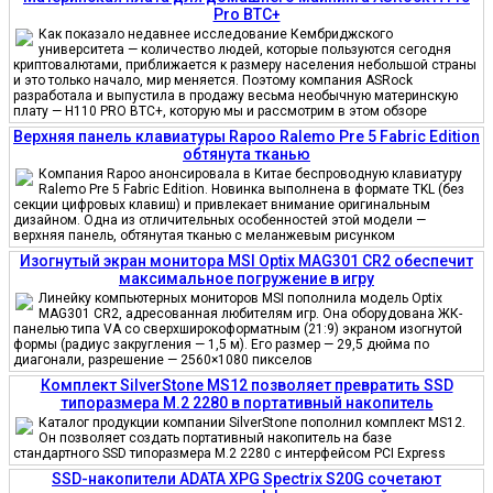
Pro BTC+
Как показало недавнее исследование Кембриджского
университета — количество людей, которые пользуются сегодня
криптовалютами, приближается к размеру населения небольшой страны
и это только начало, мир меняется. Поэтому компания ASRock
разработала и выпустила в продажу весьма необычную материнскую
плату — H110 PRO BTC+, которую мы и рассмотрим в этом обзоре
Верхняя панель клавиатуры Rapoo Ralemo Pre 5 Fabric Edition
обтянута тканью
Компания Rapoo анонсировала в Китае беспроводную клавиатуру
Ralemo Pre 5 Fabric Edition. Новинка выполнена в формате TKL (без
секции цифровых клавиш) и привлекает внимание оригинальным
дизайном. Одна из отличительных особенностей этой модели —
верхняя панель, обтянутая тканью с меланжевым рисунком
Изогнутый экран монитора MSI Optix MAG301 CR2 обеспечит
максимальное погружение в игру
Линейку компьютерных мониторов MSI пополнила модель Optix
MAG301 CR2, адресованная любителям игр. Она оборудована ЖК-
панелью типа VA со сверхширокоформатным (21:9) экраном изогнутой
формы (радиус закругления — 1,5 м). Его размер — 29,5 дюйма по
диагонали, разрешение — 2560×1080 пикселов
Комплект SilverStone MS12 позволяет превратить SSD
типоразмера M.2 2280 в портативный накопитель
Каталог продукции компании SilverStone пополнил комплект MS12.
Он позволяет создать портативный накопитель на базе
стандартного SSD типоразмера M.2 2280 с интерфейсом PCI Express
SSD-накопители ADATA XPG Spectrix S20G сочетают