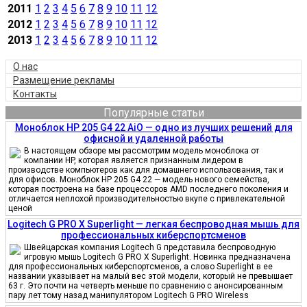
2011
1
2
3
4
5
6
7
8
9
10
11
12
2012
1
2
3
4
5
6
7
8
9
10
11
12
2013
1
2
3
4
5
6
7
8
9
10
11
12
О нас
Размещение рекламы
Контакты
Популярные статьи
Моноблок HP 205 G4 22 AiO — одно из лучших решений для
офисной и удаленной работы
В настоящем обзоре мы рассмотрим модель моноблока от
компании HP, которая является признанным лидером в
производстве компьютеров как для домашнего использования, так и
для офисов. Моноблок HP 205 G4 22 — модель нового семейства,
которая построена на базе процессоров AMD последнего поколения и
отличается неплохой производительностью вкупе с привлекательной
ценой
Logitech G PRO X Superlight — легкая беспроводная мышь для
профессиональных киберспортсменов
Швейцарская компания Logitech G представила беспроводную
игровую мышь Logitech G PRO X Superlight. Новинка предназначена
для профессиональных киберспортсменов, а слово Superlight в ее
названии указывает на малый вес этой модели, который не превышает
63 г. Это почти на четверть меньше по сравнению с анонсированным
пару лет тому назад манипулятором Logitech G PRO Wireless