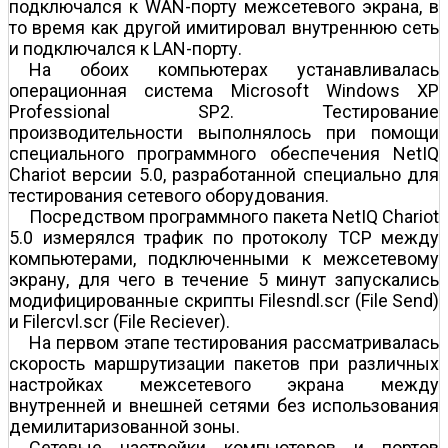
подключался к WAN-порту межсетевого экрана, в
то время как другой имитировал внутреннюю сеть
и подключался к LAN-порту.
На обоих компьютерах устанавливалась
операционная система Microsoft Windows XP
Professional SP2. Тестирование
производительности выполнялось при помощи
специального программного обеспечения NetIQ
Chariot версии 5.0, разработанной специально для
тестирования сетевого оборудования.
Посредством программного пакета NetIQ Chariot
5.0 измерялся трафик по протоколу TCP между
компьютерами, подключенными к межсетевому
экрану, для чего в течение 5 минут запускались
модифицированные скрипты Filesndl.scr (File Send)
и Filercvl.scr (File Reciever).
На первом этапе тестирования рассматривалась
скорость маршрутизации пакетов при различных
настройках межсетевого экрана между
внутренней и внешней сетями без использования
демилитаризованной зоны.
Сетевые настройки компьютеров и портов