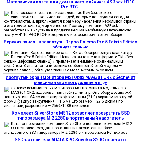
Материнская плата для домашнего майнинга ASRock H110
Pro BTC+
Как показало недавнее исследование Кембриджского
университета — количество людей, которые пользуются сегодня
криптовалютами, приближается к размеру населения небольшой страны
и это только начало, мир меняется. Поэтому компания ASRock
разработала и выпустила в продажу весьма необычную материнскую
плату — H110 PRO BTC+, которую мы и рассмотрим в этом обзоре
Верхняя панель клавиатуры Rapoo Ralemo Pre 5 Fabric Edition
обтянута тканью
Компания Rapoo анонсировала в Китае беспроводную клавиатуру
Ralemo Pre 5 Fabric Edition. Новинка выполнена в формате TKL (без
секции цифровых клавиш) и привлекает внимание оригинальным
дизайном. Одна из отличительных особенностей этой модели —
верхняя панель, обтянутая тканью с меланжевым рисунком
Изогнутый экран монитора MSI Optix MAG301 CR2 обеспечит
максимальное погружение в игру
Линейку компьютерных мониторов MSI пополнила модель Optix
MAG301 CR2, адресованная любителям игр. Она оборудована ЖК-
панелью типа VA со сверхширокоформатным (21:9) экраном изогнутой
формы (радиус закругления — 1,5 м). Его размер — 29,5 дюйма по
диагонали, разрешение — 2560×1080 пикселов
Комплект SilverStone MS12 позволяет превратить SSD
типоразмера M.2 2280 в портативный накопитель
Каталог продукции компании SilverStone пополнил комплект MS12.
Он позволяет создать портативный накопитель на базе
стандартного SSD типоразмера M.2 2280 с интерфейсом PCI Express
SSD-накопители ADATA XPG Spectrix S20G сочетают