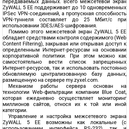
передаваемых данных. Всего межсетевой экран
ZyWALL 5 EE поддерживает до 10 одновременных
IPSec VPN-соединений, а пропускная способность
VPN-туннеля составляет до 25 Мбит/с при
использовании 3DES/AES-шифрования.
Помимо этого межсетевой экран ZyWALL 5 EE
обладает средствами контроля содержимого (Web
Content Filtering), закрывая или открывая доступ к
определенным Интернет-ресурсам на основании
корпоративной политики. При этом можно как
самостоятельно вести список запрещенных
Интернет-ресурсов, так и использовать постоянно
обновляемую централизованную базу данных,
размещенную на сервере my.zyxel.com.
Механизм работы сервера основан на
технологии Web-фильтрации компании Blue Coat,
которая ежедневно осуществляет мониторинг
миллионов сайтов, относя их к той или иной
категории.
Управление и настройка межсетевого экрана
ZyWALL 5 EE возможны как локальные (с
использованием интерфейса RS-232), так и