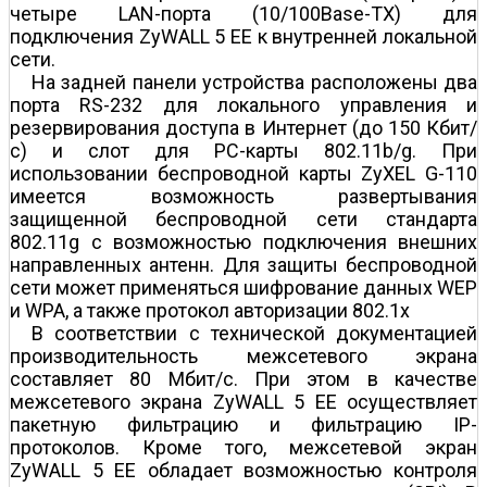
четыре LAN-порта (10/100Base-TX) для
подключения ZyWALL 5 EE к внутренней локальной
сети.
На задней панели устройства расположены два
порта RS-232 для локального управления и
резервирования доступа в Интернет (до 150 Кбит/
с) и слот для PC-карты 802.11b/g. При
использовании беспроводной карты ZyXEL G-110
имеется возможность развертывания
защищенной беспроводной сети стандарта
802.11g с возможностью подключения внешних
направленных антенн. Для защиты беспроводной
сети может применяться шифрование данных WEP
и WPA, а также протокол авторизации 802.1х
В соответствии с технической документацией
производительность межсетевого экрана
составляет 80 Мбит/с. При этом в качестве
межсетевого экрана ZyWALL 5 EE осуществляет
пакетную фильтрацию и фильтрацию IP-
протоколов. Кроме того, межсетевой экран
ZyWALL 5 EE обладает возможностью контроля