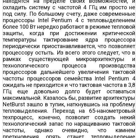
находятся на пределе своих возможностей, и
охладить систему с частотой 4 ГГц им просто не
под силу. По большому счету, даже современные
процессоры Intel Pentium 4 с тепловыделением
более 100 Вт нередко работают в режиме тепловой
защиты, когда при достижении критической
температуры тактирование ядра процессора
периодически приостанавливается, что позволяет
процессору остыть. Из всего этого следует, что в
рамках существующей микроархитектуры и
технологического процесса производства
процессоров дальнейшего увеличения тактовой
частоты процессоров семейства Intel Pentium 4
ожидать не приходится и что тактовая частота в 3,8
ГГц еще довольно долго будет оставаться
максимальной. Казалось бы, развитие архитектуры
NetBurst зашло в тупик, наткнувшись на проблему
тепловыделения. Переход на 65-нанометровый
техпроцесс, конечно, позволит создать некий
технологический запас по наращиванию тактовой
частоты, однако очевидно, что камнем
преткновения опять станет тепловыделение