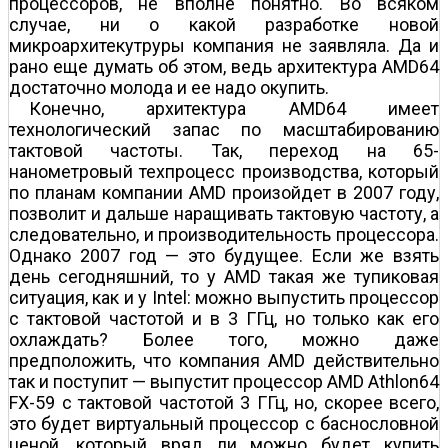
процессоров, не вполне понятно. Во всяком
случае, ни о какой разработке новой
микроархитекутруры компания не заявляла. Да и
рано еще думать об этом, ведь архитектура AMD64
достаточно молода и ее надо окупить.
Конечно, архитектура AMD64 имеет
технологический запас по масштабированию
тактовой частоты. Так, переход на 65-
нанометровый техпроцесс производства, который
по планам компании AMD произойдет в 2007 году,
позволит и дальше наращивать тактовую частоту, а
следовательно, и производительность процессора.
Однако 2007 год — это будущее. Если же взять
день сегодняшний, то у AMD такая же тупиковая
ситуация, как и у Intel: можно выпустить процессор
с тактовой частотой и в 3 ГГц, но только как его
охлаждать? Более того, можно даже
предположить, что компания AMD действительно
так и поступит — выпустит процессор AMD Athlon64
FX-59 с тактовой частотой 3 ГГц, но, скорее всего,
это будет виртуальный процессор с баснословной
ценой, который вряд ли можно будет купить