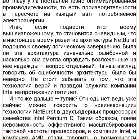
во главу угла поставлен тезис оптимизированной
производительности, то есть производительности
в пересчете на каждый ватт потребляемой
электроэнергии.
Итак, если подвести итог всему
вышеизложенному, то становится очевидным, что
в настоящее время развитие архитектуры NetBurst
подошло к своему логическому завершению. Была
ли эта архитектура изначально ошибочной и
насколько она смогла оправдать возложенные на
нее надежды — вопрос отдельный. На наш взгляд,
говорить об ошибочности архитектуры было бы
неверно. Не стоит забывать о том, что эта
технология верой и правдой служила компании
Intel на протяжении пяти лет.
И что же дальше — тупик? Отнюдь нет, ведь уже
сейчас можно говорить о «реинкарнации»
технологии NetBurst в двухъядерных процессорах
семейства Intel Pentium D. Таким образом, поняв
невозможность эффективного масштабирования
тактовой частоты процессоров, и компания Intel, и
компания AMD стали говорить о возможности