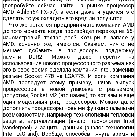
(попробуйте сейчас найти на рынке процессор
AMD Athlon64 FX-57), а если даже и удастся это
сделать, то уж охладить его вряд ли получится.
Что же остается предпринимать компании AMD
до того момента, когда произойдет переход на 65-
нанометровый техпроцесс? Козыри в запасе у
AMD, конечно же, имеются. Скажем, ничто не
мешает добавить в процессоры поддержку
памяти DDR2. Можно даже перейти на
использование нового процессорного разъема, как
это в свое время сделала компания Intel, заменив
разъем Socket 478 на LGA775. И если компания
AMD последует этому примеру, начав выпуск
процессоров в новой упаковке с разъемом,
допустим, Socket M2 (это намек), то вот вам и еще
один модельный ряд процессоров. Можно даже
дополнить процессоры новыми функциональными
возможностями, например технологиями тепловой
защиты, виртуализации (аналог технологии Intel
Vanderpool) и защиты данных (аналог технологии
Intel LaGrand). Вообще, способов тянуть время и