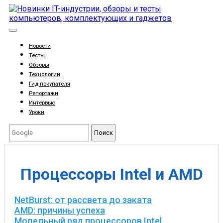
Новости
Тесты
Обзоры
Технологии
Гид покупателя
Репортажи
Интервью
Уроки
Поиск
Процессоры Intel и AMD
NetBurst: от рассвета до заката
AMD: причины успеха
Модельный ряд процессоров Intel