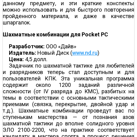
данному предмету, и эти краткие конспекты
можно использовать и для быстрого повторения
пройденного материала, и даже в качестве
шпаргалок.
Шахматные комбинации для Pocket PC
Разработчик:
ООО «Дайв»
Издатель:
Новый Диск (
www.nd.ru
)
Цена:
4,5 долл.
Задачник по шахматной тактике для любителей
и разрядников теперь стал доступным и для
пользователей КПК. Эта уникальная программа
содержит около 1200 заданий различной
сложности (от IV разряда до КМС), разбитых на
темы в соответствии с основными тактическими
приемами (связка, перекрытие, двойной удар и
т.д.). Шахматные комбинации проведут вас по
ступенькам мастерства — от познания азов
шахматной тактики до вполне солидного уровня
ЭЛО 2100-2200, что на практике соответствует
кандидату в мастера спорта, а процесс решения