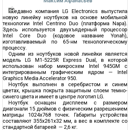
Максим Афанасьев
едавно компания LG Electronics выпустила
новую линейку ноутбуков на основе мобильной
технологии Intel Centrino Duo (платформа Napa).
Здесь используется двухъядерный процессор
Intel Core Duo (кодовое название Yonah),
изготавливаемый по 65-нм технологическому
процессу.
Одним из ноутбуков новой линейки является
модель LG M1-5225R Express Dual, в которой
использован набор микросхем Intel 945GM с
интегрированным графическим ядром — Intel
Graphics Media Accelerator 950.
Ноутбук выполнен в серебристом и синем
цветах, крышка покрыта защитным слоем темно-
синего цвета и имеет в центре логотип LG.
Ноутбук оснащен дисплеем с размером
диагонали 15 дюймов с физическим разрешением
матрицы 1024x768 точек. Габариты устройства
составляют 355x261x32 мм, а вес в комплекте со
стандартной батареей — 2,6 кг.