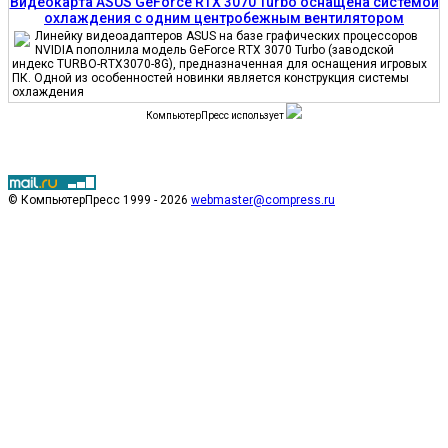
Видеокарта ASUS GeForce RTX 3070 Turbo оснащена системой
охлаждения с одним центробежным вентилятором
Линейку видеоадаптеров ASUS на базе графических процессоров
NVIDIA пополнила модель GeForce RTX 3070 Turbo (заводской
индекс TURBO-RTX3070-8G), предназначенная для оснащения игровых
ПК. Одной из особенностей новинки является конструкция системы
охлаждения
КомпьютерПресс использует
© КомпьютерПресс 1999 - 2026
webmaster@compress.ru