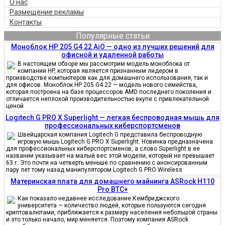
О нас
Размещение рекламы
Контакты
Популярные статьи
Моноблок HP 205 G4 22 AiO — одно из лучших решений для
офисной и удаленной работы
В настоящем обзоре мы рассмотрим модель моноблока от
компании HP, которая является признанным лидером в
производстве компьютеров как для домашнего использования, так и
для офисов. Моноблок HP 205 G4 22 — модель нового семейства,
которая построена на базе процессоров AMD последнего поколения и
отличается неплохой производительностью вкупе с привлекательной
ценой
Logitech G PRO X Superlight — легкая беспроводная мышь для
профессиональных киберспортсменов
Швейцарская компания Logitech G представила беспроводную
игровую мышь Logitech G PRO X Superlight. Новинка предназначена
для профессиональных киберспортсменов, а слово Superlight в ее
названии указывает на малый вес этой модели, который не превышает
63 г. Это почти на четверть меньше по сравнению с анонсированным
пару лет тому назад манипулятором Logitech G PRO Wireless
Материнская плата для домашнего майнинга ASRock H110
Pro BTC+
Как показало недавнее исследование Кембриджского
университета — количество людей, которые пользуются сегодня
криптовалютами, приближается к размеру населения небольшой страны
и это только начало, мир меняется. Поэтому компания ASRock