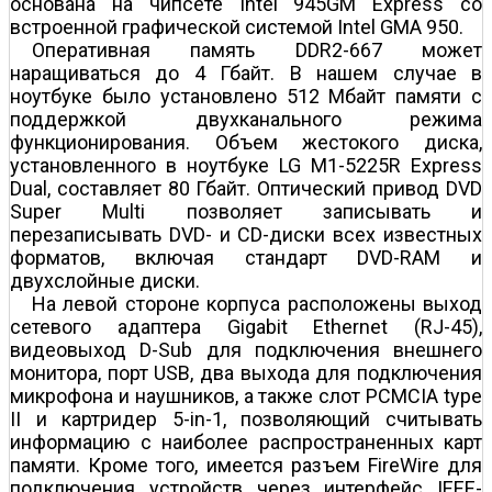
основана на чипсете Intel 945GM Express со
встроенной графической системой Intel GMA 950.
Оперативная память DDR2-667 может
наращиваться до 4 Гбайт. В нашем случае в
ноутбуке было установлено 512 Мбайт памяти с
поддержкой двухканального режима
функционирования. Объем жестокого диска,
установленного в ноутбуке LG M1-5225R Express
Dual, составляет 80 Гбайт. Оптический привод DVD
Super Multi позволяет записывать и
перезаписывать DVD- и CD-диски всех известных
форматов, включая стандарт DVD-RAM и
двухслойные диски.
На левой стороне корпуса расположены выход
сетевого адаптера Gigabit Ethernet (RJ-45),
видеовыход D-Sub для подключения внешнего
монитора, порт USB, два выхода для подключения
микрофона и наушников, а также слот PCMCIA type
II и картридер 5-in-1, позволяющий считывать
информацию с наиболее распространенных карт
памяти. Кроме того, имеется разъем FireWire для
подключения устройств через интерфейс IEEE-