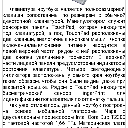
Клавиатура ноутбука является полноразмерной,
клавиши сопоставимы по размерам с обычной
декстопной клавиатурой. Манипулятором служит
сенсорная панель TouchPad, которая находится
под клавиатурой, а под TouchPad расположены
две клавиши, аналогичные кнопкам мыши. Кнопка
включения/выключения питания находится в
левой верхней части, рядом с ней расположены
две кнопки увеличения громкости. В верхней
части лицевой панели предусмотрены индикаторы
состояния клавиатуры. Четыре светодиодных
индикатора расположены у самого края ноутбука
таким образом, чтобы они были видны даже при
закрытой крышке. Рядом с TouchPad находится
биометрический сенсор ingerPrint для
идентификации пользователя по отпечатку пальца.
Как уже отмечалось, данный ноутбук построен
на основе мобильной платформы Napa с
двухъядерным процессором Intel Core Duo T2300
с тактовой частотой 1,66 ГГц. Материнская плата