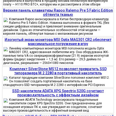
разработала и выпустила в продажу весьма необычную материнскую
плату — H110 PRO BTC+, которую мы и рассмотрим в этом обзоре
Верхняя панель клавиатуры Rapoo Ralemo Pre 5 Fabric Edition
обтянута тканью
Компания Rapoo анонсировала в Китае беспроводную клавиатуру
Ralemo Pre 5 Fabric Edition. Новинка выполнена в формате TKL (без
секции цифровых клавиш) и привлекает внимание оригинальным
дизайном. Одна из отличительных особенностей этой модели —
верхняя панель, обтянутая тканью с меланжевым рисунком
Изогнутый экран монитора MSI Optix MAG301 CR2 обеспечит
максимальное погружение в игру
Линейку компьютерных мониторов MSI пополнила модель Optix
MAG301 CR2, адресованная любителям игр. Она оборудована ЖК-
панелью типа VA со сверхширокоформатным (21:9) экраном изогнутой
формы (радиус закругления — 1,5 м). Его размер — 29,5 дюйма по
диагонали, разрешение — 2560×1080 пикселов
Комплект SilverStone MS12 позволяет превратить SSD
типоразмера M.2 2280 в портативный накопитель
Каталог продукции компании SilverStone пополнил комплект MS12.
Он позволяет создать портативный накопитель на базе
стандартного SSD типоразмера M.2 2280 с интерфейсом PCI Express
SSD-накопители ADATA XPG Spectrix S20G сочетают
производительность с эффектным дизайном
Компания ADATA Technology анонсировала твердотельные
накопители серии XPG Spectrix S20G. Они предназначены для
оснащения игровых ПК и, как утверждают их создатели, сочетают
высокую производительность и эффектный внешний вид