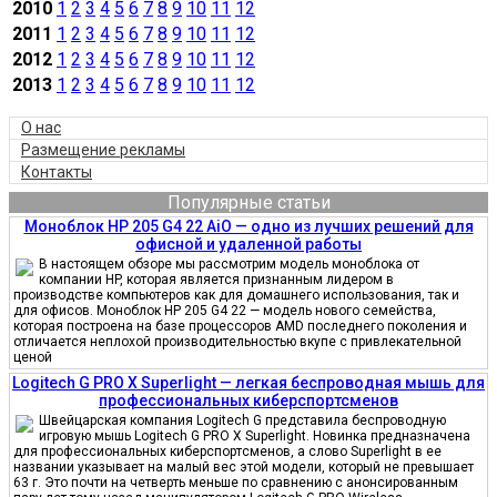
2010
1
2
3
4
5
6
7
8
9
10
11
12
2011
1
2
3
4
5
6
7
8
9
10
11
12
2012
1
2
3
4
5
6
7
8
9
10
11
12
2013
1
2
3
4
5
6
7
8
9
10
11
12
О нас
Размещение рекламы
Контакты
Популярные статьи
Моноблок HP 205 G4 22 AiO — одно из лучших решений для
офисной и удаленной работы
В настоящем обзоре мы рассмотрим модель моноблока от
компании HP, которая является признанным лидером в
производстве компьютеров как для домашнего использования, так и
для офисов. Моноблок HP 205 G4 22 — модель нового семейства,
которая построена на базе процессоров AMD последнего поколения и
отличается неплохой производительностью вкупе с привлекательной
ценой
Logitech G PRO X Superlight — легкая беспроводная мышь для
профессиональных киберспортсменов
Швейцарская компания Logitech G представила беспроводную
игровую мышь Logitech G PRO X Superlight. Новинка предназначена
для профессиональных киберспортсменов, а слово Superlight в ее
названии указывает на малый вес этой модели, который не превышает
63 г. Это почти на четверть меньше по сравнению с анонсированным