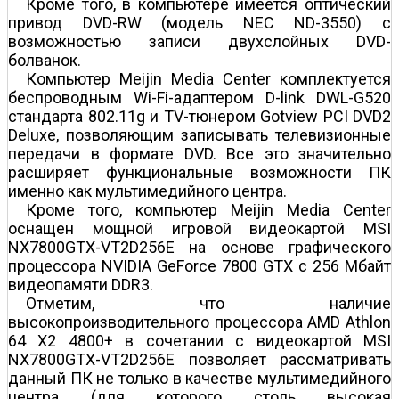
Кроме того, в компьютере имеется оптический
привод DVD-RW (модель NEC ND-3550) с
возможностью записи двухслойных DVD-
болванок.
Компьютер Meijin Media Center комплектуется
беспроводным Wi-Fi-адаптером D-link DWL-G520
стандарта 802.11g и TV-тюнером Gotview PCI DVD2
Deluxe, позволяющим записывать телевизионные
передачи в формате DVD. Все это значительно
расширяет функциональные возможности ПК
именно как мультимедийного центра.
Кроме того, компьютер Meijin Media Center
оснащен мощной игровой видеокартой MSI
NX7800GTX-VT2D256E на основе графического
процессора NVIDIA GeForce 7800 GTX с 256 Мбайт
видеопамяти DDR3.
Отметим, что наличие
высокопроизводительного процессора AMD Athlon
64 X2 4800+ в сочетании с видеокартой MSI
NX7800GTX-VT2D256E позволяет рассматривать
данный ПК не только в качестве мультимедийного
центра (для которого столь высокая