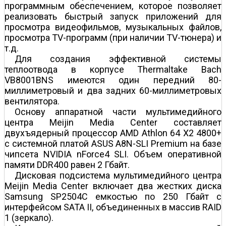
программным обеспечением, которое позволяет
реализовать быстрый запуск приложений для
просмотра видеофильмов, музыкальных файлов,
просмотра TV-программ (при наличии TV-тюнера) и
т.д.
Для создания эффективной системы
теплоотвода в корпусе Thermaltake Bach
VB8001BNS имеются один передний 80-
миллиметровый и два задних 60-миллиметровых
вентилятора.
Основу аппаратной части мультимедийного
центра Meijin Media Center составляет
двухъядерный процессор AMD Athlon 64 X2 4800+
с системной платой ASUS A8N-SLI Premium на базе
чипсета NVIDIA nForce4 SLI. Объем оперативной
памяти DDR400 равен 2 Гбайт.
Дисковая подсистема мультимедийного центра
Meijin Media Center включает два жестких диска
Samsung SP2504C емкостью по 250 Гбайт с
интерфейсом SATA II, объединенных в массив RAID
1 (зеркало).