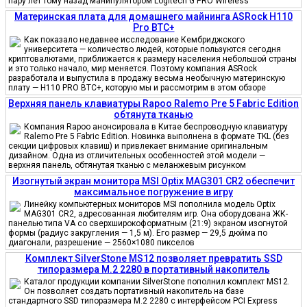
пару лет тому назад манипулятором Logitech G PRO Wireless
Материнская плата для домашнего майнинга ASRock H110
Pro BTC+
Как показало недавнее исследование Кембриджского
университета — количество людей, которые пользуются сегодня
криптовалютами, приближается к размеру населения небольшой страны
и это только начало, мир меняется. Поэтому компания ASRock
разработала и выпустила в продажу весьма необычную материнскую
плату — H110 PRO BTC+, которую мы и рассмотрим в этом обзоре
Верхняя панель клавиатуры Rapoo Ralemo Pre 5 Fabric Edition
обтянута тканью
Компания Rapoo анонсировала в Китае беспроводную клавиатуру
Ralemo Pre 5 Fabric Edition. Новинка выполнена в формате TKL (без
секции цифровых клавиш) и привлекает внимание оригинальным
дизайном. Одна из отличительных особенностей этой модели —
верхняя панель, обтянутая тканью с меланжевым рисунком
Изогнутый экран монитора MSI Optix MAG301 CR2 обеспечит
максимальное погружение в игру
Линейку компьютерных мониторов MSI пополнила модель Optix
MAG301 CR2, адресованная любителям игр. Она оборудована ЖК-
панелью типа VA со сверхширокоформатным (21:9) экраном изогнутой
формы (радиус закругления — 1,5 м). Его размер — 29,5 дюйма по
диагонали, разрешение — 2560×1080 пикселов
Комплект SilverStone MS12 позволяет превратить SSD
типоразмера M.2 2280 в портативный накопитель
Каталог продукции компании SilverStone пополнил комплект MS12.
Он позволяет создать портативный накопитель на базе
стандартного SSD типоразмера M.2 2280 с интерфейсом PCI Express