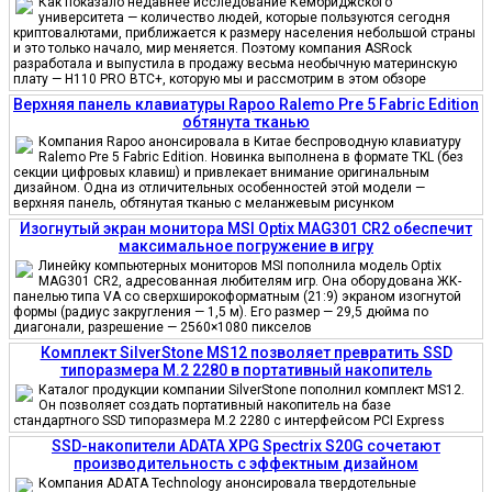
Как показало недавнее исследование Кембриджского
университета — количество людей, которые пользуются сегодня
криптовалютами, приближается к размеру населения небольшой страны
и это только начало, мир меняется. Поэтому компания ASRock
разработала и выпустила в продажу весьма необычную материнскую
плату — H110 PRO BTC+, которую мы и рассмотрим в этом обзоре
Верхняя панель клавиатуры Rapoo Ralemo Pre 5 Fabric Edition
обтянута тканью
Компания Rapoo анонсировала в Китае беспроводную клавиатуру
Ralemo Pre 5 Fabric Edition. Новинка выполнена в формате TKL (без
секции цифровых клавиш) и привлекает внимание оригинальным
дизайном. Одна из отличительных особенностей этой модели —
верхняя панель, обтянутая тканью с меланжевым рисунком
Изогнутый экран монитора MSI Optix MAG301 CR2 обеспечит
максимальное погружение в игру
Линейку компьютерных мониторов MSI пополнила модель Optix
MAG301 CR2, адресованная любителям игр. Она оборудована ЖК-
панелью типа VA со сверхширокоформатным (21:9) экраном изогнутой
формы (радиус закругления — 1,5 м). Его размер — 29,5 дюйма по
диагонали, разрешение — 2560×1080 пикселов
Комплект SilverStone MS12 позволяет превратить SSD
типоразмера M.2 2280 в портативный накопитель
Каталог продукции компании SilverStone пополнил комплект MS12.
Он позволяет создать портативный накопитель на базе
стандартного SSD типоразмера M.2 2280 с интерфейсом PCI Express
SSD-накопители ADATA XPG Spectrix S20G сочетают
производительность с эффектным дизайном
Компания ADATA Technology анонсировала твердотельные