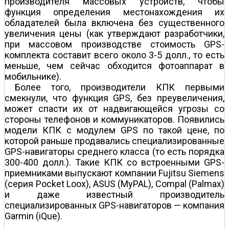
производителя массовых устройств, чтобы
функция определения местонахождения их
обладателей была включена без существенного
увеличения цены (как утверждают разработчики,
при массовом производстве стоимость GPS-
комплекта составит всего около 3-5 долл., то есть
меньше, чем сейчас обходится фотоаппарат в
мобильнике).
Более того, производители КПК первыми
смекнули, что функция GPS, без преувеличения,
может спасти их от надвигающейся угрозы со
стороны телефонов и коммуникаторов. Появились
модели КПК с модулем GPS по такой цене, по
которой раньше продавались специализированные
GPS-навигаторы среднего класса (то есть порядка
300-400 долл.). Такие КПК со встроенными GPS-
приемниками выпускают компании Fujitsu Siemens
(серия Pocket Loox), ASUS (MyPAL), Compal (Palmax)
и даже известный производитель
специализированных GPS-навигаторов — компания
Garmin (iQue).