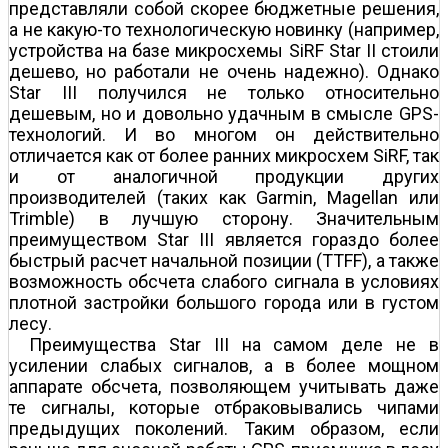
представляли собой скорее бюджетные решения,
а не какую-то технологическую новинку (например,
устройства на базе микросхемы SiRF Star II стоили
дешево, но работали не очень надежно). Однако
Star III получился не только относительно
дешевым, но и довольно удачным в смысле GPS-
технологий. И во многом он действительно
отличается как от более ранних микросхем SiRF, так
и от аналогичной продукции других
производителей (таких как Garmin, Magellan или
Trimble) в лучшую сторону. Значительным
преимуществом Star III является гораздо более
быстрый расчет начальной позиции (TTFF), а также
возможность обсчета слабого сигнала в условиях
плотной застройки большого города или в густом
лесу.
Преимущества Star III на самом деле не в
усилении слабых сигналов, а в более мощном
аппарате обсчета, позволяющем учитывать даже
те сигналы, которые отбраковывались чипами
предыдущих поколений. Таким образом, если