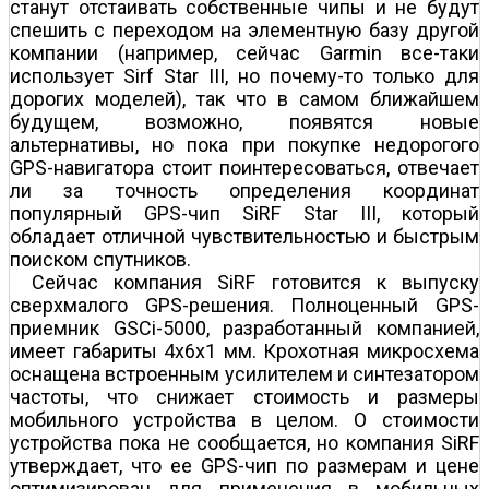
станут отстаивать собственные чипы и не будут
спешить с переходом на элементную базу другой
компании (например, сейчас Garmin все-таки
использует Sirf Star III, но почему-то только для
дорогих моделей), так что в самом ближайшем
будущем, возможно, появятся новые
альтернативы, но пока при покупке недорогого
GPS-навигатора стоит поинтересоваться, отвечает
ли за точность определения координат
популярный GPS-чип SiRF Star III, который
обладает отличной чувствительностью и быстрым
поиском спутников.
Сейчас компания SiRF готовится к выпуску
сверхмалого GPS-решения. Полноценный GPS-
приемник GSCi-5000, разработанный компанией,
имеет габариты 4x6x1 мм. Крохотная микросхема
оснащена встроенным усилителем и синтезатором
частоты, что снижает стоимость и размеры
мобильного устройства в целом. О стоимости
устройства пока не сообщается, но компания SiRF
утверждает, что ее GPS-чип по размерам и цене
оптимизирован для применения в мобильных