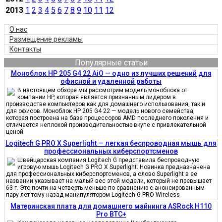
2013
1
2
3
4
5
6
7
8
9
10
11
12
О нас
Размещение рекламы
Контакты
Популярные статьи
Моноблок HP 205 G4 22 AiO — одно из лучших решений для
офисной и удаленной работы
В настоящем обзоре мы рассмотрим модель моноблока от
компании HP, которая является признанным лидером в
производстве компьютеров как для домашнего использования, так и
для офисов. Моноблок HP 205 G4 22 — модель нового семейства,
которая построена на базе процессоров AMD последнего поколения и
отличается неплохой производительностью вкупе с привлекательной
ценой
Logitech G PRO X Superlight — легкая беспроводная мышь для
профессиональных киберспортсменов
Швейцарская компания Logitech G представила беспроводную
игровую мышь Logitech G PRO X Superlight. Новинка предназначена
для профессиональных киберспортсменов, а слово Superlight в ее
названии указывает на малый вес этой модели, который не превышает
63 г. Это почти на четверть меньше по сравнению с анонсированным
пару лет тому назад манипулятором Logitech G PRO Wireless
Материнская плата для домашнего майнинга ASRock H110
Pro BTC+