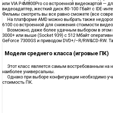
или VIA P4M800Pro со встроенной видеокартой — дл
видеоадаптер, жесткий диск 80-100 Гбайт с IDE-ин
Фильмы смотреть вы все равно сможете (все совр
На платформе AMD можно выбрать также недорогу
6100 со встроенной для снижения стоимости видео
Возможно, даже более удачным выбором в этом к
3000+ или выше (Socket 939) c 512 Мбайт оперативн
GeForce 7300GS и приводом DVD+/–R/RW&CD-RW. Так
Модели среднего класса (игровые ПК)
Этот класс является самым востребованным на н
наиболее универсальны.
Однако при выборе конфигурации необходимо учит
стоимость ПК.