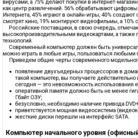
вирусами, а 75% делают покупки в интернет-магази
как центр развлечений. 56% обрабатывают цифровы
Интернета, 45% играют в онлайн-игры, 40% создают
смотрят кино, 19% монтируют видеофильмы, а 10% 
Российские поставщики, в свою очередь, отмеч
высокопроизводительными видеокартами, а также п
технологий.
Современный компьютер должен быть универсаль
можно играть в любые игры, пользоваться любыми 
Приведем общие черты современного модельног
появление двухъядерных процессоров в домашн
такой компьютер, вы получаете действительно 
сегодня — это невозможность использования ег
оперативной памяти должно быть не менее ги
Гбайт ОЗУ;
безусловно, необходимо наличие привода DV
приветствуется мощная видеосистема (видеока
жесткие диски перешли на интерфейс SATA.
Компьютер начального уровня (офисный