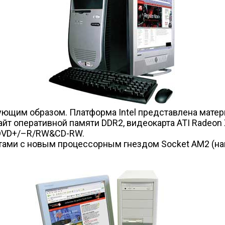
щим образом. Платформа Intel представлена материн
байт оперативной памяти DDR2, видеокарта ATI Radeo
 DVD+/–R/RW&CD-RW.
ми с новым процессорным гнездом Socket AM2 (напр