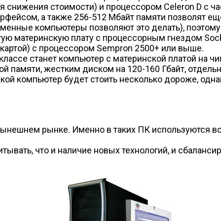
я снижения стоимости) и процессором Celeron D с ча
терфейсом, а также 256-512 Мбайт памяти позволят е
еменные компьютеры позволяют это делать), поэтом
ю материнскую плату с процессорным гнездом Socket
картой) с процессором Sempron 2500+ или выше.
лассе станет компьютер с материнской платой на чип
ой памяти, жестким диском на 120-160 Гбайт, отдель
ой компьютер будет стоить несколько дороже, однак
ынешнем рынке. Именно в таких ПК используются вс
ывать, что и наличие новых технологий, и сбаланси