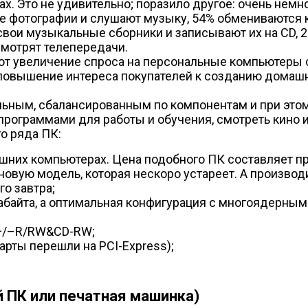
нах. Это не удивительно; поразило другое: очень не
е фотографии и слушают музыку, 54% обмениваются 
 свои музыкальные сборники и записывают их на CD,
смотрят телепередачи.
ают увеличение спроса на персональные компьютеры
овышение интереса покупателей к созданию домашни
ным, сбалансированным по компонентам и при этом
программами для работы и обучения, смотреть кино 
о ряда ПК:
их компьютерах. Цена подобного ПК составляет приб
новую модель, которая нескоро устареет. А произво
о завтра;
габайта, а оптимальная конфигурация с многоядерны
D+/–R/RW&CD-RW;
рты перешли на PCI-Express);
 ПК или печатная машинка)