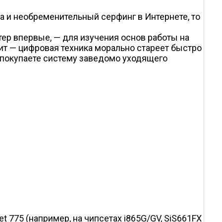
ка и необременительный серфинг в Интернете, то
ютер впервые, — для изучения основ работы на
оит — цифровая техника морально стареет быстро
 покупаете систему заведомо уходящего
 775 (например, на чипсетах i865G/GV, SiS661FX