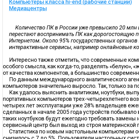
Компьютеры класса hi-end (рабочие станции)
Медиацентры
Количество ПК в России уже превысило 20 млн 
перестают воспринимать ПК как дорогостоящую пе
Интернетом. Около 95% государственных органов 
интерактивные сервисы, например онлайновые ко
Интересно также отметить, что современные комп
особого смысла, как когда-то, разделять «белую», 
от качества компонентов, а большинство современн
По данным международного аналитического агентс
компьютеров значительно выросло. Так, только за 
Как удалось выяснить аналитикам, ноутбуки, вып
портативных компьютеров трех-четырехлетнего воз
четырех лет эксплуатации уже 28% владельцев еже
сделанных в начале 2005 года устройств побывало в
таких ноутбуков будут ежегодно требовать замены
сервисный центр был выход из строя материнской п
Статистика по новым настольным компьютерам об
снизилось с 7 до 5%. Пользователи настольных сист