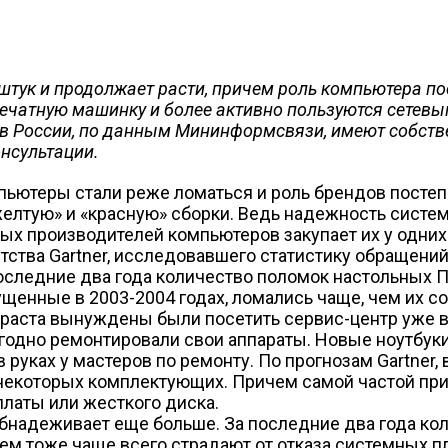
штук и продолжает расти, причем роль компьютера п
чатную машинку и более активно пользуются сетевым
в России, по данным Мининформсвязи, имеют собстве
нсультации.
ьютеры стали реже ломаться и роль брендов постепе
«желтую» и «красную» сборки. Ведь надежность систем
ых производителей компьютеров закупает их у одних 
тва Gartner, исследовавшего статистику обращений 
последние два года количество поломок настольных П
ущенные в 2003-2004 годах, ломались чаще, чем их с
раста вынуждены были посетить сервис-центр уже в
годно ремонтировали свои аппараты. Новые ноутбуки
 руках у мастеров по ремонту. По прогнозам Gartner
 некоторых комплектующих. Причем самой частой пр
латы или жесткого диска.
надеживает еще больше. За последние два года кол
ем тоже чаще всего страдают от отказа системных пл