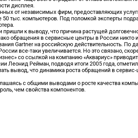
ости дисплея.
анных от независимых фирм, предоставляющих услуги
 50 тыс. компьютеров. Под поломкой эксперты подр
ютера.
 пришли к выводу, что причина растущей долговечно
ако обращения в сервисные центры в России никто и
ания Gartner на российскую действительность. По д
оссии все-таки увеличивается. Но это связано, скор
изнес» со ссылкой на компанию «Аквариус» приводит 
ии Леонид Рейман, подводя итоги 2005 года, отметил
лать вывод, что динамика роста обращений в сервис-
глашаясь с общими выводами о росте качества ком
 роль, чем свойства компонентов.