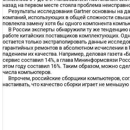
назад на первом месте стояла проблема неисправн
Результаты исследования Gartner основаны на д
компаний, использующих в общей сложности свыше
повлекла замену хотя бы одного компонента компь
В России эксперты обнаружили ту же тенденцию и
работе китайских поставщиков комплектующих. Одн
остается только экстраполировать данные исследов
гарантийных ремонтов в абсолютном исчислении в Р
падением их качества. Например, деловая газета «Б
сервис составил 14%, а глава Мининформсвязи Росс
этом году составил 16%. Таким образом, можно сде
числа компьютеров.
Впрочем, российские сборщики компьютеров, со
настаивать, что качество сборки играет не меньшую