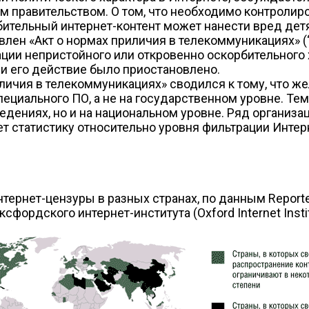
м правительством. О том, что необходимо контролир
рбительный интернет-контент может нанести вред дет
влен «Акт о нормах приличия в телекоммуникациях» (
и непристойного или откровенно оскорбительного ха
и его действие было приостановлено.
личия в телекоммуникациях» сводился к тому, что ж
ециального ПО, а не на государственном уровне. Тем
ениях, но и на национальном уровне. Ряд организаций,
ует статистику относительно уровня фильтрации Интер
тернет-цензуры в разных странах, по данным Reporters
ксфордского интернет-института (Oxford Internet Inst