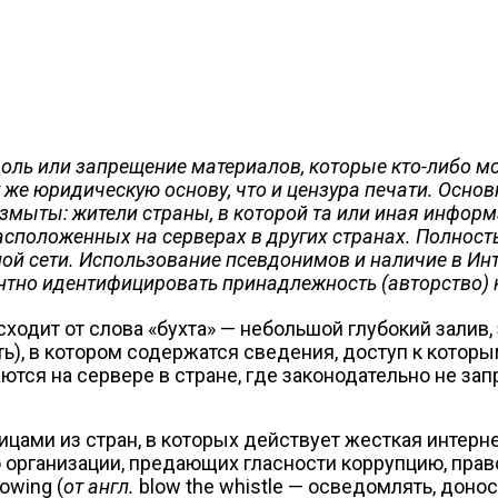
роль или запрещение материалов, которые кто-либо мо
у же юридическую основу, что и цензура печати. Основ
мыты: жители страны, в которой та или иная информа
 расположенных на серверах в других странах. Полнос
ой сети. Использование псевдонимов и наличие в Ин
нтно идентифицировать принадлежность (авторство) к
сходит от слова «бухта» — небольшой глубокий залив
ь), в котором содержатся сведения, доступ к которы
ются на сервере в стране, где законодательно не за
цами из стран, в которых действует жесткая интерне
 организации, предающих гласности коррупцию, прав
owing (
от англ.
blow the whistle — осведомлять, донос