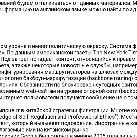
ований будем отталкиваться от данных материалов.
 информацию на английском языке можно найти по ад
ом уровне и имеет политическую окраску. Система ф
». По данным американской газеты The New York Tim
од запрет попадает контент, относящийся к правам
ета, а также некоторые новостные службы, например
конфигурирования маршрутизаторов на шлюзах междун
ология бэкбоун-маршрутизации (backbone routing) о
ениях. Обязанности по блокировке неугодных сайтов
сленным web-сайтам на уровне опорной сети (backbon
нтернет-пользователи получают сообщение не о том, 
омпонент в китайской стратегии фильтрации. Многие 
dge of Self-Regulation and Professional Ethics”). Ме
т, который вызывает подозрение. Иностранные компан
лагаемые ими на китайском рынке.
оисковик Google был открыт в январе 2006 года лишь 