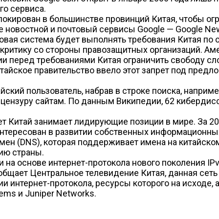
го сервиса.
локирован в большинстве провинций Китая, чтобы ог
 новостной и почтовый сервисы Google — Google New
ковая система будет выполнять требования Китая по
и критику со стороны правозащитных организаций. А
ии перед требованиями Китая ограничить свободу сло
китайское правительство ввело этот запрет под предл
йский пользователь, набрав в строке поиска, наприме
 цензуру сайтам. По данным Википедии, 62 киберди
ет Китай занимает лидирующие позиции в мире. За 20
нтересован в развитии собственных информационных 
ен (DNS), которая поддерживает имена на китайском
ию страны.
и на основе интернет-протокола нового поколения I
ообщает Центральное телевидение Китая, данная сеть
сии интернет-протокола, ресурсы которого на исходе,
ms и Juniper Networks.