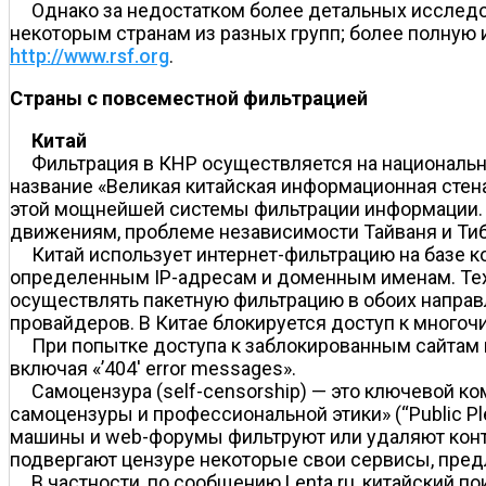
Однако за недостатком более детальных исслед
некоторым странам из разных групп; более полную
http://www.rsf.org
.
Страны с повсеместной фильтрацией
Китай
Фильтрация в КНР осуществляется на национальн
название «Великая китайская информационная стена
этой мощнейшей системы фильтрации информации. П
движениям, проблеме независимости Тайваня и Тиб
Китай использует интернет-фильтрацию на базе 
определенным IP-адресам и доменным именам. Техн
осуществлять пакетную фильтрацию в обоих направл
провайдеров. В Китае блокируется доступ к многочи
При попытке доступа к заблокированным сайтам и
включая «’404' error messages».
Самоцензура (self-censorship) — это ключевой к
самоцензуры и профессиональной этики» (“Public Ple
машины и web-форумы фильтруют или удаляют контен
подвергают цензуре некоторые свои сервисы, пред
В частности, по сообщению Lenta.ru, китайский п