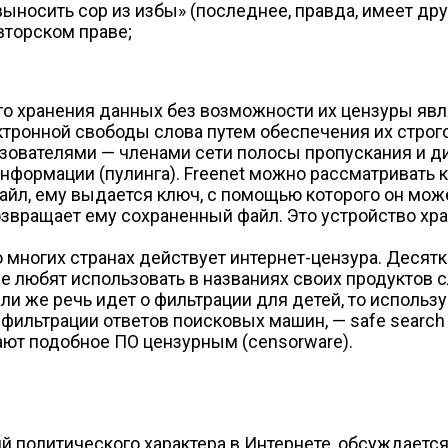
выносить сор из избы» (последнее, правда, имеет др
вторском праве;
 хранения данных без возможности их цензуры являе
ронной свободы слова путем обеспечения их строгой
ователями — членами сети полосы пропускания и ди
информации (пулинга). Freenet можно рассматривать 
айл, ему выдается ключ, с помощью которого он мож
возвращает ему сохраненный файл. Это устройство хр
 многих странах действует интернет-цензура. Десят
е любят использовать в названиях своих продуктов 
и же речь идет о фильтрации для детей, то использует
я фильтрации ответов поисковых машин, — safe search
ют подобное ПО цензурным (censorware).
й политического характера в Интернете, обсуждается 