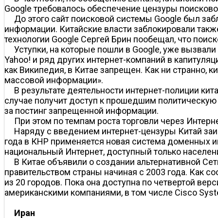
Google требовалось обеспечение цензуры поисково
До этого сайт поисковой системы Google был заб
информации. Китайские власти заблокировали также
технологии Google Сергей Брин пообещал, что поис
Уступки, на которые пошли в Google, уже вызвал
Yahoo! и ряд других интернет-компаний в капитуляц
как Википедия, в Китае запрещен. Как ни странно, 
массовой информации».
В результате деятельности интернет-полиции кита
случае получит доступ к прошедшим политическую
за постинг запрещенной информации.
При этом по темпам роста торговли через Интерн
Наряду с введением интернет-цензуры Китай заи
года в КНР применяется новая система доменных им
национальный Интернет, доступный только населен
В Китае объявили о создании альтернативной Сет
правительством страны начиная с 2003 года. Как с
из 20 городов. Пока она доступна по четвертой вер
американскими компаниями, в том числе Cisco Syste
Иран