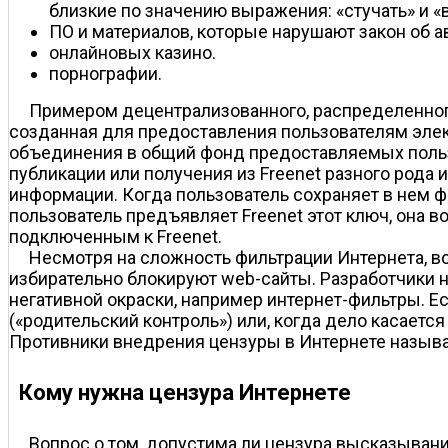
близкие по значению выражения: «стучать» и «
ПО и материалов, которые нарушают закон об а
онлайновых казино.
порнографии.
Примером децентрализованного, распределенного
созданная для предоставления пользователям элект
объединения в общий фонд предоставляемых польз
публикации или получения из Freenet разного рода 
информации. Когда пользователь сохраняет в нем ф
пользователь предъявляет Freenet этот ключ, она 
подключенным к Freenet.
Несмотря на сложность фильтрации Интернета, во
избирательно блокируют web-сайты. Разработчики н
негативной окраски, например интернет-фильтры. Есл
(«родительский контроль») или, когда дело касаетс
Противники внедрения цензуры в Интернете называ
Кому нужна цензура Интернете
Вопрос о том, допустима ли цензура высказывани