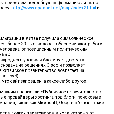
 Мы приведем подробную информацию лишь по
ресу:
http://www.opennet.net/map/index2.html
и
ильтрации в Китае получила символическое
es, более 30 тыс. человек обеспечивают работу
 человека, оппозиционным политическим
 BBC.
ародного уровня и блокирует доступ к
снована на решениях Cisco и позволяет
 китайское правительство возлагает на
e level).
что сайт запрещен, а какое-либо другое,
компании подписали «Публичное поручительство
стные провайдеры хостинга под блоги, поисковые
ии, такие как Microsoft, Google и Yahoo!, тоже
после долгих переговоров, в ходе которых от