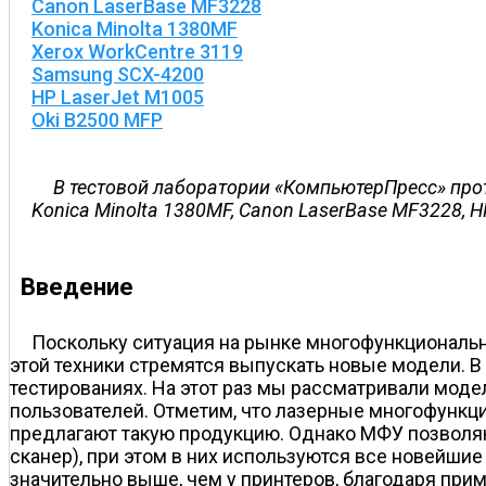
Canon LaserBase MF3228
Konica Minolta 1380MF
Xerox WorkCentre 3119
Samsung SCX-4200
HP LaserJet M1005
Oki B2500 MFP
В тестовой лаборатории «КомпьютерПресс» про
Konica Minolta 1380MF, Canon LaserBase MF3228, H
Введение
Поскольку ситуация на рынке многофункциональн
этой техники стремятся выпускать новые модели. 
тестированиях. На этот раз мы рассматривали мод
пользователей. Отметим, что лазерные многофункци
предлагают такую продукцию. Однако МФУ позволяю
сканер), при этом в них используются все новейшие
значительно выше, чем у принтеров, благодаря пр