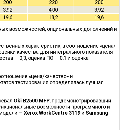
200
220
200
3,92
4,00
3,92
19,6
18,2
19,6
ных возможностей, опциональных дополнений и
ственных характеристик, а соотношение «цена/
ценки качества для интегрального показателя
тва — 0,3, оценка ПО — 0,1 и оценка
отношение «цена/качество» и
льтатов тестирования определялась лучшая
воевал
Oki B2500 MFP
, продемонстрировавший
 функциональные возможности программного и
 модели —
Xerox WorkCentre 3119
и
Samsung