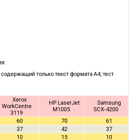
я:
содержащий только текст формата A4; тест
Xerox
HP LaserJet
Samsung
WorkCentre
M1005
SCX-4200
3119
60
70
61
37
42
37
10
15
10