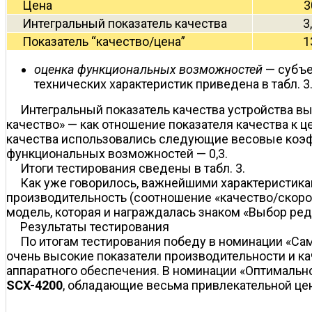
Цена
3
Интегральный показатель качества
3
Показатель “качество/цена”
1
оценка функциональных возможностей
— субъе
технических характеристик приведена в табл. 3
Интегральный показатель качества устройства в
качество» — как отношение показателя качества к 
качества использовались следующие весовые коэффиц
функциональных возможностей — 0,3.
Итоги тестирования сведены в табл. 3.
Как уже говорилось, важнейшими характеристик
производительность (соотношение «качество/скорос
модель, которая и награждалась знаком «Выбор ред
Результаты тестирования
По итогам тестирования победу в номинации «Са
очень высокие показатели производительности и к
аппаратного обеспечения. В номинации «Оптималь
SCX-4200
, обладающие весьма привлекательной це