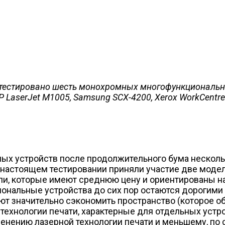
тестировано шесть монохромных многофункциональных
P LaserJet M1005, Samsung SCX-4200, Xerox WorkCentre
ых устройств после продолжительного бума нескольк
В настоящем тестировании приняли участие две мод
ели, которые имеют среднюю цену и ориентированы н
ональные устройства до сих пор остаются дорогими 
т значительно сэкономить пространство (которое об
 технологии печати, характерные для отдельных устр
именению лазерной технологии печати и меньшему, п