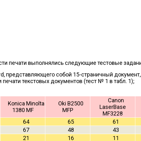
ости печати выполнялись следующие тестовые задани
rd, представляющего собой 15-страничный документ, 
печати текстовых документов (тест № 1 в табл. 1);
Canon
Konica Minolta
Oki B2500
LaserBase
1380 MF
MFP
MF3228
64
65
61
67
48
43
21
16
11