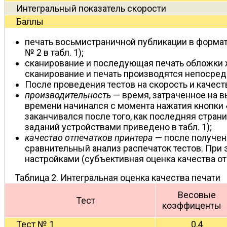
Интегральный показатель скорости
Баллы
печать восьмистраничной публикации в формат
№ 2 в табл. 1);
сканирование и последующая печать обложки 
сканирование и печать производятся непосредст
После проведения тестов на скорость и качес
производительность
— время, затраченное на в
времени начинался с момента нажатия кнопки «
заканчивался после того, как последняя стра
заданий устройствами приведено в табл. 1);
качество отпечатков принтера
— после получен
сравнительный анализ распечаток тестов. При
настройками (субъективная оценка качества отп
Таблица 2. Интегральная оценка качества печати
Весовые
Тест
коэффиценты
Тест № 1
0,4