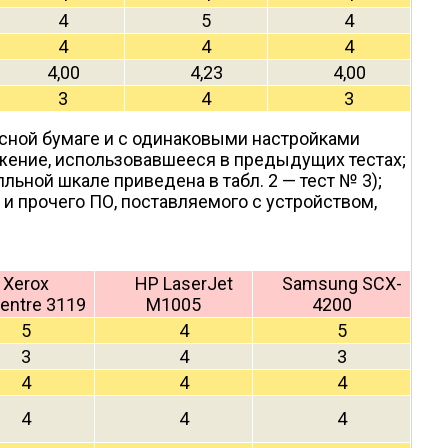
4
5
4
4
4
4
4,00
4,23
4,00
3
4
3
сной бумаге и с одинаковыми настройками
жение, использовавшееся в предыдущих тестах;
ьной шкале приведена в табл. 2 — тест № 3);
и прочего ПО, поставляемого с устройством,
Xerox
HP LaserJet
Samsung SCX-
entre 3119
M1005
4200
5
4
5
3
4
3
4
4
4
4
4
4