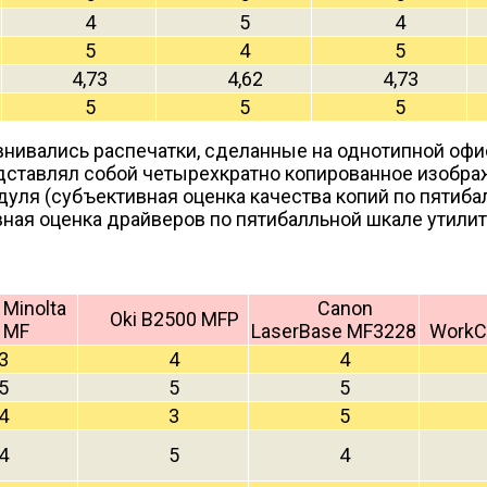
4
5
4
5
4
5
4,73
4,62
4,73
5
5
5
нивались распечатки, сделанные на однотипной офи
едставлял собой четырехкратно копированное изобра
ля (субъективная оценка качества копий по пятибалл
ная оценка драйверов по пятибалльной шкале утилит 
 Minolta
Canon
Oki B2500 MFP
 MF
LaserBase MF3228
WorkC
3
4
4
5
5
5
4
3
5
4
5
4