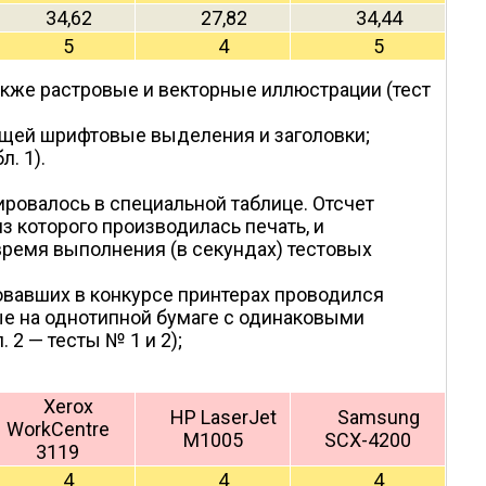
34,62
27,82
34,44
5
4
5
акже растровые и векторные иллюстрации (тест
ащей шрифтовые выделения и заголовки;
. 1).
ировалось в специальной таблице. Отсчет
з которого производилась печать, и
время выполнения (в секундах) тестовых
овавших в конкурсе принтерах проводился
ые на однотипной бумаге с одинаковыми
 2 — тесты № 1 и 2);
Xerox
HP LaserJet
Samsung
WorkCentre
M1005
SCX-4200
3119
4
4
4