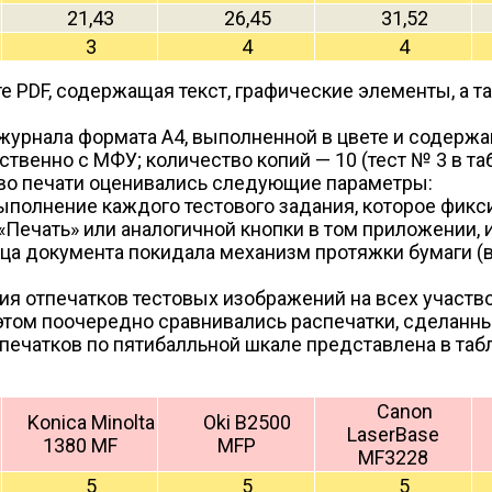
21,43
26,45
31,52
3
4
4
е PDF, содержащая текст, графические элементы, а т
журнала формата А4, выполненной в цвете и содерж
венно с МФУ; количество копий — 10 (тест № 3 в табл
тво печати оценивались следующие параметры:
ыполнение каждого тестового задания, которое фикс
Печать» или аналогичной кнопки в том приложении, и
ница документа покидала механизм протяжки бумаги (
ия отпечатков тестовых изображений на всех участв
 этом поочередно сравнивались распечатки, сделанн
ечатков по пятибалльной шкале представлена в табл.
Canon
Konica Minolta
Oki B2500
LaserBase
1380 MF
MFP
MF3228
5
5
5