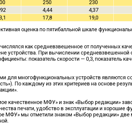
00
250
230
,92
4,44
4,37
3,1
17,8
19,0
ктивная оценка по пятибалльной шкале функциональ
.
ычислялся как средневзвешенное от полученных каче
цене устройства. При вычислении средневзвешенной о
иенты: показатель скорости — 0,3, показатель качес
ами для многофункциональных устройств являются со
ть»). По каждому из этих критериев на основе резу
акции».
мое качественное МФУ» и знак «Выбор редакции» за
ачества печати, удобство в эксплуатации и хорошие
ное МФУ» мы отметили знаком «Выбор редакции» две
ной.