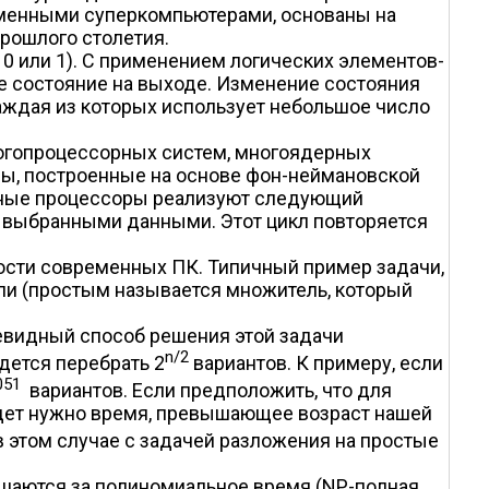
еменными суперкомпьютерами, основаны на
прошлого столетия.
 или 1). С применением логических элементов-
е состояние на выходе. Изменение состояния
аждая из которых использует небольшое число
огопроцессорных систем, многоядерных
ры, построенные на основе фон-неймановской
нные процессоры реализуют следующий
д выбранными данными. Этот цикл повторяется
ости современных ПК. Типичный пример задачи,
ли (простым называется множитель, который
чевидный способ решения этой задачи
n/2
дется перебрать 2
вариантов. К примеру, если
051
вариантов. Если предположить, что для
будет нужно время, превышающее возраст нашей
 в этом случае с задачей разложения на простые
решаются за полиномиальное время (NP-полная