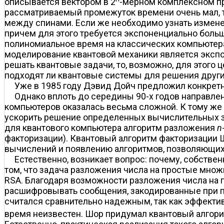
описывается вектором в 2
-мерном комплексном пр
рассматриваемый промежуток времени очень мал, т
между спинами. Если же необходимо узнать измене
причем для этого требуется экспоненциально боль
полиномиальное время на классических компьютерах
моделирование квантовой механики является эксп
решать квантовые задачи, то, возможно, для этого
подходят ли квантовые системы для решения друг
Уже в 1985 году Дэвид Дойч предложил конкрет
Однако вплоть до середины 90-х годов направле
компьютеров оказалась весьма сложной. К тому же
ускорить решение определенных вычислительных за
для квантового компьютера алгоритм разложения
n
факторизации). Квантовый алгоритм факторизации 
вычислений и появлению алгоритмов, позволяющих
Естественно, возникает вопрос: почему, собств
том, что задача разложения числа на простые мно
RSA. Благодаря возможности разложения числа на
расшифровывать сообщения, закодированные при по
считался сравнительно надежным, так как эффекти
время неизвестен. Шор придумал квантовый алгор