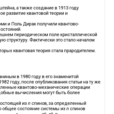
тейна, а также создание в 1913 году
е развитие квантовой теории и
ми и Поль Дирак получили квантово-
состояний.
внешнем периодическом поле кристаллической
ую структуру. Фактически это стало началом
оторых квантовая теория стала прародителем.
ниным в 1980 году в его знаменитой
982 году, после опубликования статьи на ту же
деленные квантово-механические операции
одобные вычисления могут быть более
состоящей из
n
спинов, за определенный
то общее состояние системы из
n
спинов
n
n