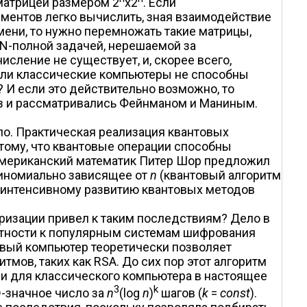
матрицей размером 2
x2
. Если
ементов легко вычислить, зная взаимодействие
ени, то нужно перемножать такие матрицы,
PN-полной задачей, нерешаемой за
сление не существует, и, скорее всего,
сли классические компьютеры не способны
? И если это действительно возможно, то
з и рассматривались Фейнманом и Маниным.
ло. Практическая реализация квантовых
тому, что квантовые операции способны
 американский математик Питер Шор предложил
линомиально зависящее от
n
(квантовый алгоритм
к интенсивному развитию квантовых методов
ризации привел к таким последствиям? Дело в
астности к популярным системам шифрования
овый компьютер теоретически позволяет
ов, таких как RSA. До сих пор этот алгоритм
и для классического компьютера в настоящее
3
k
n
-значное число за
n
(log
n
)
шагов (
k
=
const
).