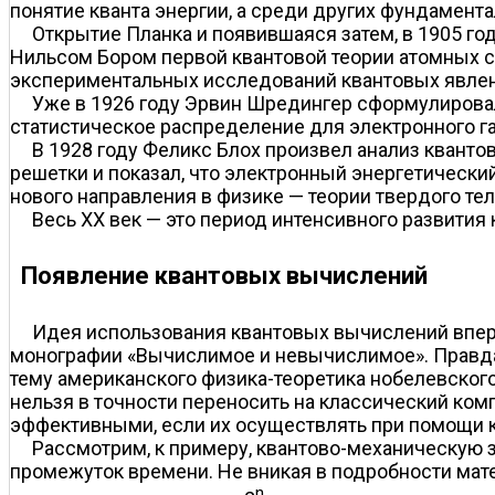
понятие кванта энергии, а среди других фундамент
Открытие Планка и появившаяся затем, в 1905 го
Нильсом Бором первой квантовой теории атомных с
экспериментальных исследований квантовых явлен
Уже в 1926 году Эрвин Шредингер сформулировал
статистическое распределение для электронного г
В 1928 году Феликс Блох произвел анализ квант
решетки и показал, что электронный энергетически
нового направления в физике — теории твердого тел
Весь XX век — это период интенсивного развития 
Появление квантовых вычислений
Идея использования квантовых вычислений впер
монографии «Вычислимое и невычислимое». Правда, и
тему американского физика-теоретика нобелевског
нельзя в точности переносить на классический ком
эффективными, если их осуществлять при помощи 
Рассмотрим, к примеру, квантово-механическую 
промежуток времени. Не вникая в подробности мате
n