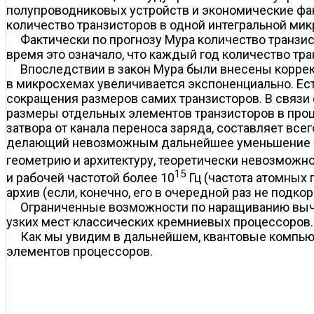
полупроводниковых устройств и экономические факт
количество транзисторов в одной интегральной мик
Фактически по прогнозу Мура количество транзис
время это означало, что каждый год количество тр
Впоследствии в закон Мура были внесены коррект
в микросхемах увеличивается экспоненциально. Ес
сокращения размеров самих транзисторов. В связи
размеры отдельных элементов транзисторов в про
затвора от канала переноса заряда, составляет все
делающий невозможным дальнейшее уменьшение раз
геометрию и архитектуру, теоретически невозможн
15
и рабочей частотой более 10
Гц (частота атомных п
архив (если, конечно, его в очередной раз не подко
Ограниченные возможности по наращиванию вычи
узких мест классических кремниевых процессоров.
Как мы увидим в дальнейшем, квантовые компь
элементов процессоров.