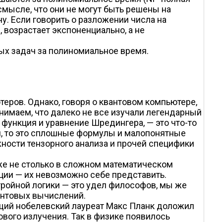
 смысле, что они не могут быть решены на
у. Если говорить о разложении числа на
 возрастает экспоненциально, а не
ых задач за полиномиальное время.
теров. Однако, говоря о квантовом компьютере,
имаем, что далеко не все изучали легендарный
 функция и уравнение Шредингера, — это что-то
ки, то это сплошные формулы и малопонятные
ности тензорного анализа и прочей специфики
же не столько в сложном математическом
ации — их невозможно себе представить.
тройной логики — это удел философов, мы же
вантовых вычислений.
ущий нобелевский лауреат Макс Планк доложил
вого излучения. Так в физике появилось