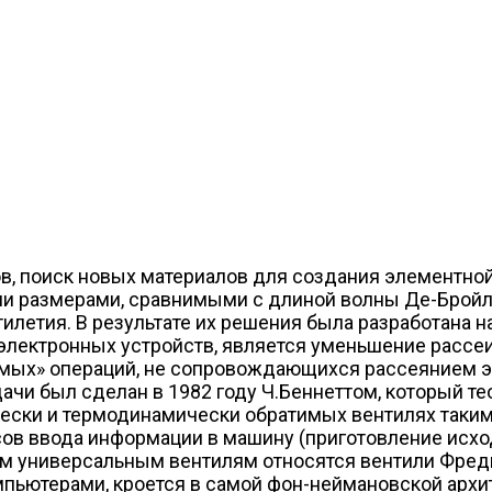
, поиск новых материалов для создания элементной
и размерами, сравнимыми с длиной волны Де-Бройля
илетия. В результате их решения была разработана н
оэлектронных устройств, является уменьшение расс
имых» операций, не сопровождающихся рассеянием э
ачи был сделан в 1982 году Ч.Беннеттом, который те
ески и термодинамически обратимых вентилях таким 
ов ввода информации в машину (приготовление исход
ым универсальным вентилям относятся вентили Фред
мпьютерами, кроется в самой фон-неймановской архи