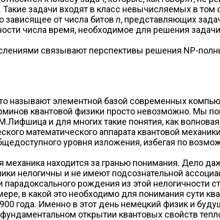
e). Такие задачи входят в класс невычисляемых в том
о зависящее от числа битов
n
, представляющих задач
ости числа время, необходимое для решения задачи,
числениями связывают перспективы решения NP-полн
 что называют элементной базой современных компью
минов квантовой физики просто невозможно. Мы пон
М.Лифшица и для многих такие понятия, как волновая
еского математического аппарата квантовой механи
щедоступного уровня изложения, избегая по возмож
 механика находится за гранью понимания. Дело да
ханики нелогичны и не имеют подсознательной ассоци
и парадоксального рождения из этой нелогичности с
мере, в какой это необходимо для понимания сути к
1900 года. Именно в этот день немецкий физик и буд
 фундаментальном открытии квантовых свойств тепло