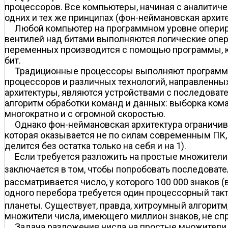
процессоров. Все компьютеры, начиная с аналити
одних и тех же принципах (фон-неймановская архите
Любой компьютер на программном уровне оперир
вентилей над битами выполняются логические опер
переменных производится с помощью программы, к
бит.
Традиционные процессоры выполняют программы
процессоров и различных технологий, направленны
архитектуры, являются устройствами с последов
алгоритм обработки команд и данных: выборка ком
многократно и с огромной скоростью.
Однако фон-неймановская архитектура ограничи
которая оказывается не по силам современным ПК,
делится без остатка только на себя и на 1).
Если требуется разложить на простые множител
заключается в том, чтобы попробовать последовате
рассматривается число, у которого 100 000 знаков (
одного перебора требуется один процессорный такт
планеты. Существует, правда, хитроумный алгоритм
множители числа, имеющего миллион знаков, не сп
Задача разложения числа на простые множители о