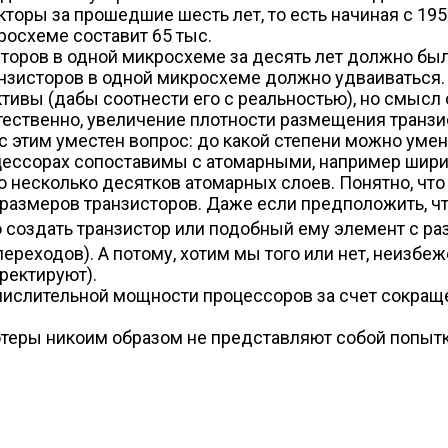
оры за прошедшие шесть лет, то есть начиная с 1959
росхеме составит 65 тыс.
торов в одной микросхеме за десять лет должно было
анзисторов в одной микросхеме должно удваиваться.
ивы (дабы соотнести его с реальностью), но смысл 
тественно, увеличение плотности размещения транзи
 с этим уместен вопрос: до какой степени можно ум
цессорах сопоставимы с атомарными, например шири
го несколько десятков атомарных слоев. Понятно, чт
меров транзисторов. Даже если предположить, что
о создать транзистор или подобный ему элемент с р
ереходов). А потому, хотим мы того или нет, неизбеж
рректируют).
слительной мощности процессоров за счет сокращен
ютеры никоим образом не представляют собой попы