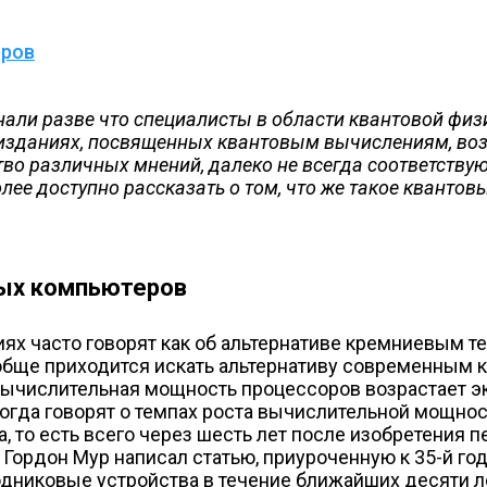
еров
нали разве что специалисты в области квантовой физ
 изданиях, посвященных квантовым вычислениям, во
во различных мнений, далеко не всегда соответству
ее доступно рассказать о том, что же такое квантов
ых компьютеров
ях часто говорят как об альтернативе кремниевым те
ообще приходится искать альтернативу современным
ычислительная мощность процессоров возрастает эк
 когда говорят о темпах роста вычислительной мощн
, то есть всего через шесть лет после изобретения п
) Гордон Мур написал статью, приуроченную к 35-й г
водниковые устройства в течение ближайших десяти 