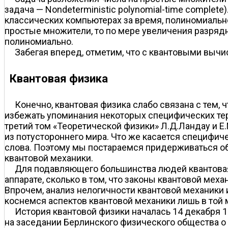
задача — Nondeterministic polynomial-time complet
классических компьютерах за время, полиномиальн
простые множители, то по мере увеличения разрядн
полиномиально.
Забегая вперед, отметим, что с квантовыми вы
Квантовая физика
Конечно, квантовая физика слабо связана с тем,
избежать упоминания некоторых специфических тер
третий том «Теоретической физики» Л.Д.Ландау и Е.
из потустороннего мира. Что же касается специфич
слова. Поэтому мы постараемся придерживаться об
квантовой механики.
Для подавляющего большинства людей квантовая
аппарате, сколько в том, что законы квантовой ме
Впрочем, анализ нелогичности квантовой механики 
коснемся аспектов квантовой механики лишь в той 
История квантовой физики началась 14 декабря 
на заседании Берлинского физического общества о