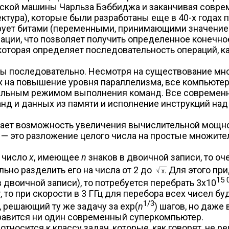
ческой машины Чарльза Бэббиджа и заканчивая совр
ктура), которые были разработаны еще в 40-х годах 
ует битами (переменными, принимающими значение 0
ации, что позволяет получить определенное конечно
оторая определяет последовательность операций, к
 последовательно. Несмотря на существование мн
х на повышение уровня параллелизма, все компьюте
ательным режимом выполнения команд. Все совреме
анд и данных из памяти и исполнение инструкций на
вает возможность увеличения вычислительной мощн
 — это разложение целого числа на простые множите
и число
х
, имеющее
n
знаков в двоичной записи, то о
льно разделить его на числа от 2 до
Для этого при
15 
в двоичной записи), то потребуется перебрать 3x10
, то при скорости в 3 ГГц для перебора всех чисел 
1/3
, решающий ту же задачу за exp(
n
) шагов, но даже
равится ни один современный суперкомпьютер.
тносится к классу задач, которые, как говорят, не 