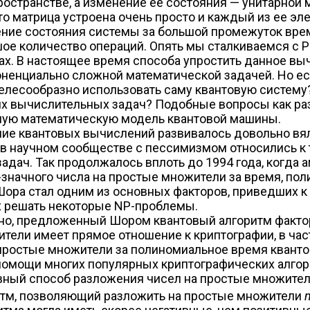
остранстве, а изменение ее состояния — унитарной 
о матрица устроена очень просто и каждый из ее эл
ние состояния системы за большой промежуток врем
шое количество операций. Опять мы сталкиваемся с 
. В настоящее время способа упростить данное вычи
оненциально сложной математической задачей. Но е
 целесообразно использовать саму квантовую систему
их вычислительных задач? Подобные вопросы как ра
ную математическую модель квантовой машины.
ние квантовых вычислений развивалось довольно вя
 в научном сообществе с пессимизмом относились к 
дач. Так продолжалось вплоть до 1994 года, когда
-значного числа на простые множители за время, по
Шора стал одним из основных факторов, приведших 
 решать некоторые NP-проблемы.
енно, предложенный Шором квантовый алгоритм факто
жители имеет прямое отношение к криптографии, в ч
 простые множители за полиномиальное время квант
мощи многих популярных криптографических алгоритм
вный способ разложения чисел на простые множител
итм, позволяющий разложить на простые множители