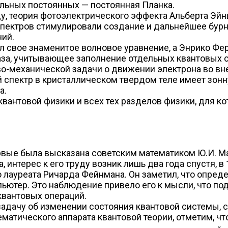
альных постоянных — постоянная Планка.
ду, теория фотоэлектрического эффекта Альберта Эйнш
пектров стимулировали создание и дальнейшее бурно
ий.
 свое знаменитое волновое уравнение, а Энрико Фер
аза, учитывающее заполнение отдельных квантовых 
ово-механической задачи о движении электрона во 
й спектр в кристаллическом твердом теле имеет зонн
а.
квантовой физики и всех тех разделов физики, для к
вые была высказана советским математиком Ю.И. Ма
нтерес к его труду возник лишь два года спустя, в 1
о лауреата Ричарда Фейнмана. Он заметил, что опре
пьютер. Это наблюдение привело его к мысли, что п
квантовых операций.
задачу об изменении состояния квантовой системы, 
матического аппарата квантовой теории, отметим, ч