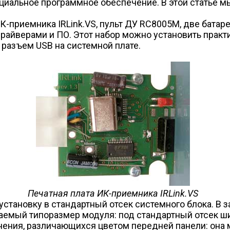
иальное программное обеспечение. В этой статье мы
ИК-приемника IRLink.VS, пульт ДУ RC8005M, две батар
драйверами и ПО. Этот набор можно установить практ
 разъем USB на системной плате.
Печатная плата ИК-приемника IRLink.VS
 установку в стандартный отсек системного блока. В 
емый типоразмер модуля: под стандартный отсек шир
ения, различающихся цветом передней панели: она м