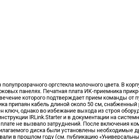
 полупрозрачного оргстекла молочного цвета. В кор
оковых панелях. Печатная плата ИК-приемника прикр
вечение которого подтверждает прием команды от пу
ика припаян кабель длиной около 50 см, снабженный
сен ключ, однако во избежание выхода из строя обо
нструкции IRLink.Starter и в документации на систем
плате не вызвало затруднений. После включения ко
илагаемого диска были установлены необходимые дра
ли в прошлом году (см. публикацию «Универсальный