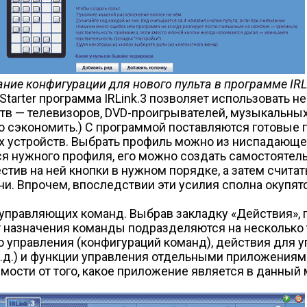
ние конфигурации для нового пульта в программе IRL
Starter программа IRLink.3 позволяет использовать н
в — телевизоров, DVD-проигрывателей, музыкальных 
ого сэкономить.) С программой поставляются готовы
х устройств. Выбрать профиль можно из ниспадающе
ся нужного профиля, его можно создать самостоятель
ив на ней кнопки в нужном порядке, а затем считат
и. Впрочем, впоследствии эти усилия сполна окупя
управляющих команд. Выбрав закладку «Действия», 
т назначения команды подразделяются на несколько 
управления (конфигураций команд), действия для у
т.д.) и функции управления отдельными приложениями
мости от того, какое приложение является в данный