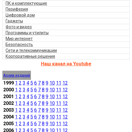
ПК и комплектующие
Периферия
Цифровой дом
Гаджеты
Фото и видео
Программы и утилиты
Мир интернет
Безопасность
Сети и телекоммуникации
Корпоративные решения
Наш канал на Youtube
Архив изданий
1999
1
2
3
4
5
6
7
8
9
10
11
12
2000
1
2
3
4
5
6
7
8
9
10
11
12
2001
1
2
3
4
5
6
7
8
9
10
11
12
2002
1
2
3
4
5
6
7
8
9
10
11
12
2003
1
2
3
4
5
6
7
8
9
10
11
12
2004
1
2
3
4
5
6
7
8
9
10
11
12
2005
1
2
3
4
5
6
7
8
9
10
11
12
2006
1
2
3
4
5
6
7
8
9
10
11
12