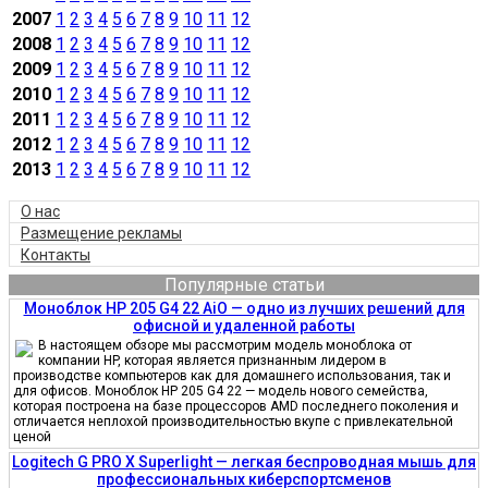
2007
1
2
3
4
5
6
7
8
9
10
11
12
2008
1
2
3
4
5
6
7
8
9
10
11
12
2009
1
2
3
4
5
6
7
8
9
10
11
12
2010
1
2
3
4
5
6
7
8
9
10
11
12
2011
1
2
3
4
5
6
7
8
9
10
11
12
2012
1
2
3
4
5
6
7
8
9
10
11
12
2013
1
2
3
4
5
6
7
8
9
10
11
12
О нас
Размещение рекламы
Контакты
Популярные статьи
Моноблок HP 205 G4 22 AiO — одно из лучших решений для
офисной и удаленной работы
В настоящем обзоре мы рассмотрим модель моноблока от
компании HP, которая является признанным лидером в
производстве компьютеров как для домашнего использования, так и
для офисов. Моноблок HP 205 G4 22 — модель нового семейства,
которая построена на базе процессоров AMD последнего поколения и
отличается неплохой производительностью вкупе с привлекательной
ценой
Logitech G PRO X Superlight — легкая беспроводная мышь для
профессиональных киберспортсменов