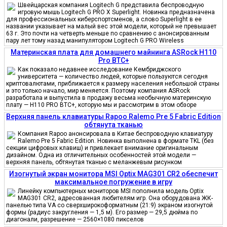
Швейцарская компания Logitech G представила беспроводную
игровую мышь Logitech G PRO X Superlight. Новинка предназначена
для профессиональных киберспортсменов, а слово Superlight в ее
названии указывает на малый вес этой модели, который не превышает
63 г. Это почти на четверть меньше по сравнению с анонсированным
пару лет тому назад манипулятором Logitech G PRO Wireless
Материнская плата для домашнего майнинга ASRock H110
Pro BTC+
Как показало недавнее исследование Кембриджского
университета — количество людей, которые пользуются сегодня
криптовалютами, приближается к размеру населения небольшой страны
и это только начало, мир меняется. Поэтому компания ASRock
разработала и выпустила в продажу весьма необычную материнскую
плату — H110 PRO BTC+, которую мы и рассмотрим в этом обзоре
Верхняя панель клавиатуры Rapoo Ralemo Pre 5 Fabric Edition
обтянута тканью
Компания Rapoo анонсировала в Китае беспроводную клавиатуру
Ralemo Pre 5 Fabric Edition. Новинка выполнена в формате TKL (без
секции цифровых клавиш) и привлекает внимание оригинальным
дизайном. Одна из отличительных особенностей этой модели —
верхняя панель, обтянутая тканью с меланжевым рисунком
Изогнутый экран монитора MSI Optix MAG301 CR2 обеспечит
максимальное погружение в игру
Линейку компьютерных мониторов MSI пополнила модель Optix
MAG301 CR2, адресованная любителям игр. Она оборудована ЖК-
панелью типа VA со сверхширокоформатным (21:9) экраном изогнутой
формы (радиус закругления — 1,5 м). Его размер — 29,5 дюйма по
диагонали, разрешение — 2560×1080 пикселов