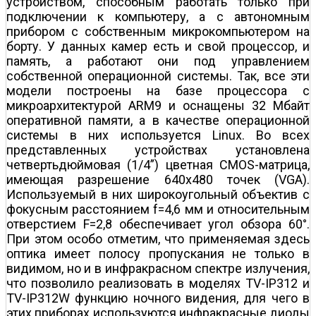
устройством, способным работать только при
подключении к компьютеру, а с автономным
прибором с собственным микрокомпьютером на
борту. У данных камер есть и свой процессор, и
память, а работают они под управлением
собственной операционной системы. Так, все эти
модели построены на базе процессора с
микроархитектурой ARM9 и оснащены 32 Мбайт
оперативной памяти, а в качестве операционной
системы в них используется Linux. Во всех
представленных устройствах установлена
четвертьдюймовая (1/4”) цветная CMOS-матрица,
имеющая разрешение 640x480 точек (VGA).
Используемый в них широкоугольный объектив с
фокусным расстоянием f=4,6 мм и относительным
отверстием F=2,8 обеспечивает угол обзора 60°.
При этом особо отметим, что применяемая здесь
оптика имеет полосу пропускания не только в
видимом, но и в инфракрасном спектре излучения,
что позволило реализовать в моделях TV-IP312 и
TV-IP312W функцию ночного видения, для чего в
этих приборах используются инфракрасные диоды