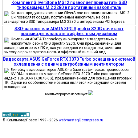
Комплект SilverStone MS12 позволяет превратить SSD
типоразмера M.2 2280 в портативный накопитель
Каталог продукции компании SilverStone пополнил комплект MS12.
Он позволяет создать портативный накопитель на базе
стандартного SSD типоразмера M.2 2280 с интерфейсом PCI Express
SSD-накопители ADATA XPG Spectrix S20G сочетают
производительность с эффектным дизайном
Компания ADATA Technology анонсировала твердотельные
накопители серии XPG Spectrix S20G. Они предназначены для
оснащения игровых ПК и, как утверждают их создатели, сочетают
высокую производительность и эффектный внешний вид
Видеокарта ASUS GeForce RTX 3070 Turbo оснащена системой
охлаждения с одним центробежным вентилятором
Линейку видеоадаптеров ASUS на базе графических процессоров
NVIDIA пополнила модель GeForce RTX 3070 Turbo (заводской
индекс TURBO-RTX3070-8G), предназначенная для оснащения игровых
ПК. Одной из особенностей новинки является конструкция системы
охлаждения
КомпьютерПресс использует
© КомпьютерПресс 1999 - 2026
webmaster@compress.ru