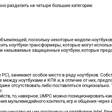
жно разделить на четыре большие категории:
объемлющей, поскольку некоторые модели ноутбуков 
осить ноутбуки-трансформеры, которые могут использо
так называемые защищенные ноутбуки, которые предс
e PC), занимают особое место в ряду ноутбуков. Соб
е между ноутбуками и КПК и, в отличие от них, пре
 даже отсутствовать либо поставляться опционально.
г.
ойств, то, наверное, UMPC можно позиционировать как
ния мультимедийного контента, игр и общения чере
большинство из них построено на платформе Intel. Р