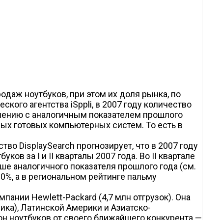
даж ноутбуков, при этом их доля рынка, по
кого агентства iSppli, в 2007 году количество
внению с аналогичным показателем прошлого
ных готовых компьютерных систем. То есть в
тво DisplaySearch прогнозирует, что в 2007 году
в за I и II кварталы 2007 года. Во II квартале
ше аналогичного показателя прошлого года (см.
0%, а в региональном рейтинге пальму
пании Hewlett-Packard (4,7 млн отгрузок). Она
ика), Латинской Америки и Азиатско-
ион ноутбуков от своего ближайшего конкурента —