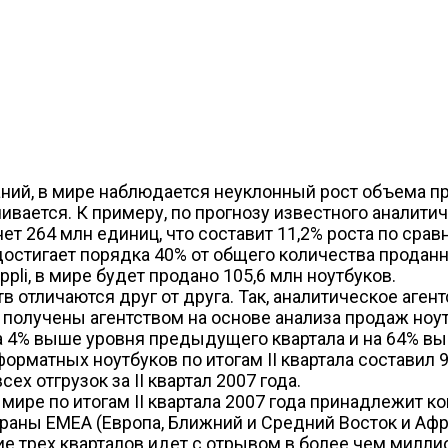
ий, в мире наблюдается неуклонный рост объема про
ается. К примеру, по прогнозу известного аналитичес
т 264 млн единиц, что составит 11,2% роста по сра
достигает порядка 40% от общего количества продан
ppli, в мире будет продано 105,6 млн ноутбуков.
отличаются друг от друга. Так, аналитическое агентс
олучены агентством на основе анализа продаж ноутбуко
на 4% выше уровня предыдущего квартала и на 64% вы
орматных ноутбуков по итогам II квартала составил 9
х отгрузок за II квартал 2007 года.
ире по итогам II квартала 2007 года принадлежит ком
траны EMEA (Европа, Ближний и Средний Восток и Афр
ние трех кварталов идет с отрывом в более чем милл