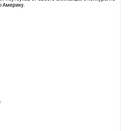
ю Америку.
)