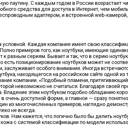
ую паутину. С каждым годом в России возрастает чи
 удобного средства для доступа в Интернет, чем моб
еспроводным адаптером, и встроенной web-камерой, 
 условной. Каждая компания имеет свою классификац
Полно примеров того, как ноутбуки, имеющие одинак
к разным сериям. Бывает и так, что в серию ноутбук
то есть позиционирование ноутбуков может не соотве
ки, заслуживает особого внимания. Иногда встречаю
тбука, находящегося на российском сайте одной из 
звание компании. «Подобный пламени, притягивающий
торой невозможно не считаться. Благодаря своей про
ка. Владение этим ноутбуком подобно обладанию кор
 в очень доступной форме, а главное — сразу понятно
 один из многочисленных примеров, наглядно демонс
еко не всегда.
ков. Нам кажется, что логично было бы делить ноутбук
хожа с системой классификации по модели использова