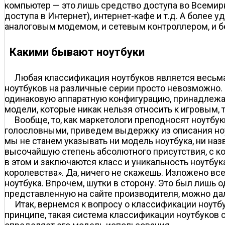
компьютер — это лишь средство доступа во Всемирн
доступа в Интернет), интернет-кафе и т.д. А более
аналоговым модемом, и сетевым контроллером, и б
Какими бывают ноутбуки
Любая классификация ноутбуков является весьма
ноутбуков на различные серии просто невозможно. 
одинаковую аппаратную конфигурацию, принадлежат 
модели, которые никак нельзя относить к игровым, 
Вообще, то, как маркетологи преподносят ноутбу
голословными, приведем выдержку из описания ноу
мы не станем указывать ни модель ноутбука, ни на
высочайшую степень абсолютного присутствия, с ко
в этом и заключаются класс и уникальность ноутбу
королевства». Да, ничего не скажешь. Изложено все
ноутбука. Впрочем, шутки в сторону. Это был лишь
представленную на сайте производителя, можно дал
Итак, вернемся к вопросу о классификации ноутбу
принципе, такая система классификации ноутбуков с