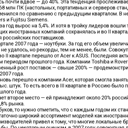
ась почти вдвое — до 40%. Эта тенденция прослежива
,68 млн ПК (настольных, портативных и серверов стан
изменился по сравнению с предыдущим кварталом. В 
rs и Fujitsu Siemens.
 год вырос на 5,4%. И хотя в тройку лидеров вошли
щих иностранных компаний сохранялась и во II кварта
я российских поставщиков.
але 2007 года — ноутбуки. За год его объем увеличилс
 не удалось, но рекорды, тем не менее, были. Совок
о II квартале перешло от Acer к ASUS. Последняя акт
м периодом прошлого года. Компании Toshiba и Rover
венный рост поставок — свыше 200% — продемонстрир
2007 года.
вновь перешло к компании Acer, которая смогла занят
 штук. То есть всего в III квартале в Россию было п
лого года.
мает второе место — ей принадлежит около 20% росси
,8% рынка.
уков, то нужно отметить, что с каждым годом их ста
аточно широкий ассортимент моделей как иностранны
зводителей привел к тому, что многие локальные бре
ьбы. По некоторым оценкам, в 2007 году совокупная