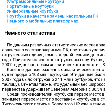
Ультрамобильные ноутбуки
Портативные ноутбуки
Универсальные ноутбуки
Ноутбуки в качестве замены настольным ПК
Немного о мобильных платформах
Немного статистики
По данным различных статистических исследован
сравнению со стационарными ПК, постоянно увеличив
отгруженных единиц компьютерной техники достигне
года. При этом количество отгруженных ноутбуков 
2007 году, по прогнозам аналитического агентства iS
Конечно, данные различных аналитически агентств 
будет продано 103 млн ноутбуков. Эти данные были п
2007 года было отгружено 24,1 млн ноутбуков, что 
таблицу). Отметим также, что удельный вес широкоф
первенства удерживает Северная Америка с 36,5% все
Среди производителей ноутбуков первое место в м
занимает первое место по поставкам ноутбуков в с
Тихоокеанского региона. Более того, HP уже в тече