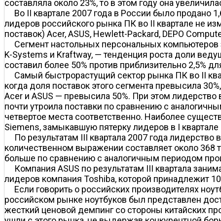
составляла около 23%, то в этом году она увеличил
Во II квартале 2007 года в России было продано 1
лидеров российского рынка ПК во II квартале не 
поставок) Acer, ASUS, Hewlett-Packard, DEPO Compute
Сегмент настольных персональных компьютеров за
K-Systems и Kraftway, — тенденция роста доли веду
составил более 50% против приблизительно 2,5% дл
Самый быстрорастущий сектор рынка ПК во II кварт
когда доля поставок этого сегмента превысила 30%,
Acer и ASUS — превысила 50%. При этом лидерство в
почти утроила поставки по сравнению с аналогичны
четвертое места соответственно. Наиболее сущест
Siemens, замыкавшую пятерку лидеров в I квартале 
По результатам III квартала 2007 года лидерство 
количественном выражении составляет около 368 тыс.
больше по сравнению с аналогичным периодом прош
Компания ASUS по результатам III квартала зани
лидеров компания Toshiba, которой принадлежит 10
Если говорить о российских производителях ноутб
российском рынке ноутбуков был представлен дост
жесткий ценовой демпинг со стороны китайских прои
ушли с этого рынка, не выдержав конкурентной бор