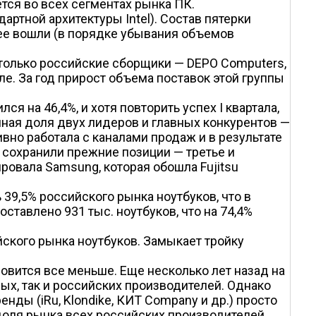
ется во всех сегментах рынка ПК.
дартной архитектуры Intel). Состав пятерки
нее вошли (в порядке убывания объемов
 только российские сборщики — DEPO Computers,
ле. За год прирост объема поставок этой группы
я на 46,4%, и хотя повторить успех I квартала,
упная доля двух лидеров и главных конкурентов —
ивно работала с каналами продаж и в результате
 сохранили прежние позиции — третье и
овала Samsung, которая обошла Fujitsu
ь 39,5% российского рынка ноутбуков, что в
оставлено 931 тыс. ноутбуков, что на 74,4%
йского рынка ноутбуков. Замыкает тройку
новится все меньше. Еще несколько лет назад на
х, так и российских производителей. Однако
нды (iRu, Klondike, КИТ Company и др.) просто
 доля рынка всех российских производителей