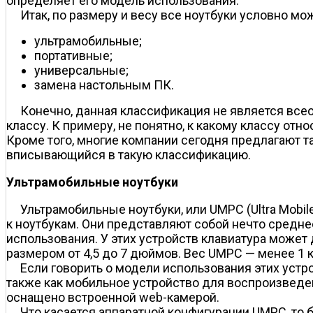
определяет его модель использования.
Итак, по размеру и весу все ноутбуки условно мо
ультрамобильные;
портативные;
универсальные;
замена настольным ПК.
Конечно, данная классификация не является все
классу. К примеру, не понятно, к какому классу отн
Кроме того, многие компании сегодня предлагают 
вписывающийся в такую классификацию.
Ультрамобильные ноутбуки
Ультрамобильные ноутбуки, или UMPC (Ultra Mobil
к ноутбукам. Они представляют собой нечто средне
использования. У этих устройств клавиатура может
размером от 4,5 до 7 дюймов. Вес UMPC — менее 1 к
Если говорить о модели использования этих устр
также как мобильное устройство для воспроизведе
оснащено встроенной web-камерой.
Что касается аппаратной конфигурации UMPC, то 