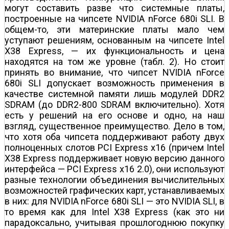
могут составить разве что системные платы,
построенные на чипсете NVIDIA nForce 680i SLI. В
общем-то, эти материнские платы мало чем
уступают решениям, основанным на чипсете Intel
X38 Express, — их функциональность и цена
находятся на том же уровне (табл. 2). Но стоит
принять во внимание, что чипсет NVIDIA nForce
680i SLI допускает возможность применения в
качестве системной памяти лишь модулей DDR2
SDRAM (до DDR2-800 SDRAM включительно). Хотя
есть у решений на его основе и одно, на наш
взгляд, существенное преимущество. Дело в том,
что хотя оба чипсета поддерживают работу двух
полноценных слотов PCI Express x16 (причем Intel
X38 Express поддерживает новую версию данного
интерфейса — PCI Express x16 2.0), они используют
разные технологии объединения вычислительных
возможностей графических карт, устанавливаемых
в них: для NVIDIA nForce 680i SLI — это NVIDIA SLI, в
то время как для Intel X38 Express (как это ни
парадоксально, учитывая прошлогоднюю покупку