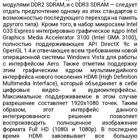
модулями DDR2 SDRAM, и с DDR3 SDRAM — следует
отдать предпочтение одному из этих стандартов с
возможностью последующего перехода на память
другого типа). Кроме того, в набор микросхем Intel
G33 Express интегрировано графическое ядро Intel
Graphics Media Accelerator 3100 (Intel GMA 3100),
полностью поддерживающее API DirectX 9с и
OpenGL 1.4 и отвечающее всем требованиям новой
операционной системы Windows Vista для работы
с интерфейсом Aero. Также отметим поддержку
этим графическим ядром мультимедийного
интерфейса нового поколения HDMI (High Definition
Multimedia Interface), который объединяет в себе
цифровые видео- и аудиоинтерфейсы.
Максимальное поддерживаемое в этом случае
разрешение составляет 1920x1080 точек. Таким
образом, этот интерфейс данного
интегрированного решения позволяет
воспроизводить полноценное изображение
формата Full HD (1080i и 1080p). В последнее
время HDMI завоевывает все большую