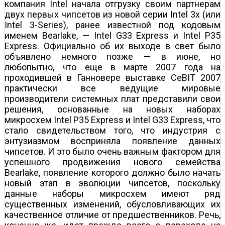
компания Intel начала отгрузку своим партнерам
двух первых чипсетов из новой серии Intel 3x (или
Intel 3-Series), ранее известной под кодовым
именем Bearlake, — Intel G33 Express и Intel P35
Express. Официально об их выходе в свет было
объявлено немного позже — в июне, но
любопытно, что еще в марте 2007 года на
проходившей в Ганновере выставке CeBIT 2007
практически все ведущие мировые
производители системных плат представили свои
решения, основанные на новых наборах
микросхем Intel P35 Express и Intel G33 Express, что
стало свидетельством того, что индустрия с
энтузиазмом восприняла появление данных
чипсетов. И это было очень важным фактором для
успешного продвижения нового семейства
Bearlake, появление которого должно было начать
новый этап в эволюции чипсетов, поскольку
данные наборы микросхем имеют ряд
существенных изменений, обусловливающих их
качественное отличие от предшественников. Речь,