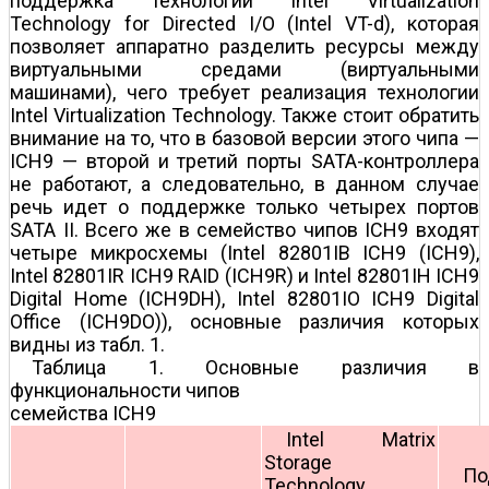
поддержка технологии Intel Virtualization
Technology for Directed I/O (Intel VT-d), которая
позволяет аппаратно разделить ресурсы между
виртуальными средами (виртуальными
машинами), чего требует реализация технологии
Intel Virtualization Technology. Также стоит обратить
внимание на то, что в базовой версии этого чипа —
ICH9 — второй и третий порты SATA-контроллера
не работают, а следовательно, в данном случае
речь идет о поддержке только четырех портов
SATA II. Всего же в семейство чипов ICH9 входят
четыре микросхемы (Intel 82801IB ICH9 (ICH9),
Intel 82801IR ICH9 RAID (ICH9R) и Intel 82801IH ICH9
Digital Home (ICH9DH), Intel 82801IO ICH9 Digital
Office (ICH9DO)), основные различия которых
видны из табл. 1.
Таблица 1. Основные различия в
функциональности чипов
семейства ICH9
Intel Matrix
Storage
По
Technology