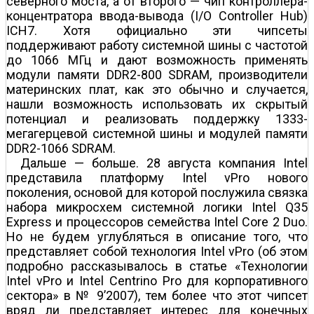
северного моста, а от второго — чип контроллера-
концентратора ввода-вывода (I/O Controller Hub)
ICH7. Хотя официально эти чипсеты
поддерживают работу системной шины с частотой
до 1066 МГц и дают возможность применять
модули памяти DDR2-800 SDRAM, производители
материнских плат, как это обычно и случается,
нашли возможность использовать их скрытый
потенциал и реализовать поддержку 1333-
мегагерцевой системной шины и модулей памяти
DDR2-1066 SDRAM.
Дальше — больше. 28 августа компания Intel
представила платформу Intel vPro нового
поколения, основой для которой послужила связка
набора микросхем системной логики Intel Q35
Express и процессоров семейства Intel Core 2 Duo.
Но не будем углубляться в описание того, что
представляет собой технология Intel vPro (об этом
подробно рассказывалось в статье «Технологии
Intel vPro и Intel Centrino Pro для корпоративного
сектора» в № 9’2007), тем более что этот чипсет
вряд ли представляет интерес для конечных