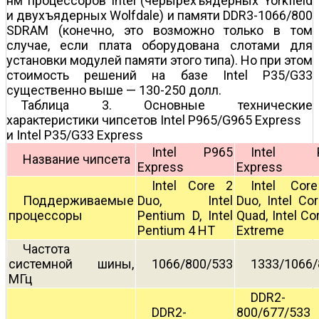
нм процессоров Intel (черырехъядерных Yorkfield
и двухъядерных Wolfdale) и памяти DDR3-1066/800
SDRAM (конечно, это возможно только в том
случае, если плата оборудована слотами для
установки модулей памяти этого типа). Но при этом
стоимость решений на базе Intel P35/G33
существенно выше — 130-250 долл.
Таблица 3. Основные технические
характеристики чипсетов Intel P965/G965 Express
и Intel P35/G33 Express
Intel P965
Intel 
Название чипсета
Express
Express
Intel Core 2
Intel Cor
Поддерживаемые
Duo, Intel
Duo, Intel Co
процессоры
Pentium D, Intel
Quad, Intel Co
Pentium 4 HT
Extreme
Частота
системной шины,
1066/800/533
1333/1066/
МГц
DDR2-
DDR2-
800/677/533