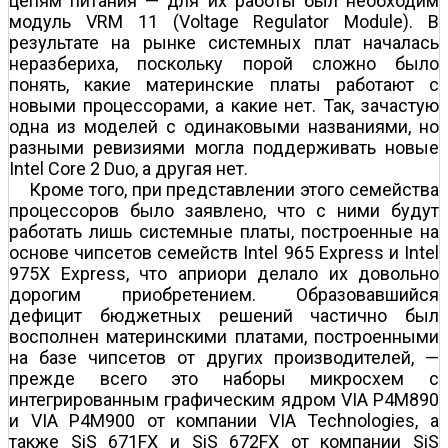
цепям питания — для их работы был необходим
модуль VRМ 11 (Voltage Regulator Module). В
результате на рынке системных плат началась
неразбериха, поскольку порой сложно было
понять, какие материнские платы работают с
новыми процессорами, а какие нет. Так, зачастую
одна из моделей с одинаковыми названиями, но
разными ревизиями могла поддерживать новые
Intel Core 2 Duo, а другая нет.
Кроме того, при представлении этого семейства
процессоров было заявлено, что с ними будут
работать лишь системные платы, построенные на
основе чипсетов семейств Intel 965 Express и Intel
975X Express, что априори делало их довольно
дорогим приобретением. Образовавшийся
дефицит бюджетных решений частично был
восполнен материнскими платами, построенными
на базе чипсетов от других производителей, —
прежде всего это наборы микросхем с
интегрированным графическим ядром VIA P4M890
и VIA P4M900 от компании VIA Technologies, а
также SiS 671FX и SiS 672FX от компании SiS