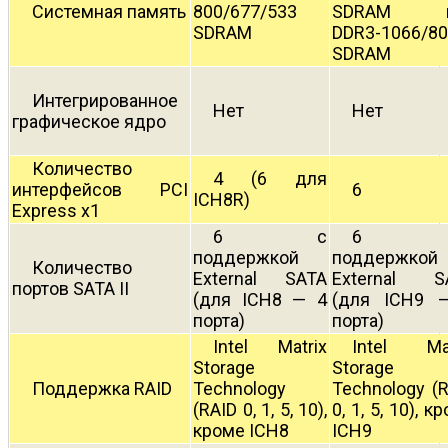
Системная память
800/677/533
SDRAM и
SDRAM
DDR3-1066/8
SDRAM
Интегрированное
Нет
Нет
графическое ядро
Количество
4 (6 для
интерфейсов PCI
6
ICH8R)
Express x1
6 с
6 
поддержкой
поддержкой
Количество
External SATA
External S
портов SATA II
(для ICH8 — 4
(для ICH9 
порта)
порта)
Intel Matrix
Intel Mat
Storage
Storage
Поддержка RAID
Technology
Technology (
(RAID 0, 1, 5, 10),
0, 1, 5, 10), к
кроме ICH8
ICH9