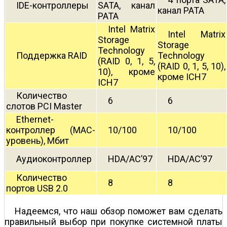
IDE-контроллеры
SATA, канал
канал PATA
PATA
Intel Matrix
Intel Matrix
Storage
Storage
Technology
Поддержка RAID
Technology
(RAID 0, 1, 5,
(RAID 0, 1, 5, 10),
10), кроме
кроме ICH7
ICH7
Количество
6
6
слотов PCI Master
Ethernet-
контроллер (MAC-
10/100
10/100
уровень), Мбит
Аудиоконтроллер
HDA/AC’97
HDA/AC’97
Количество
8
8
портов USB 2.0
Надеемся, что наш обзор поможет вам сделать
правильный выбор при покупке системной платы