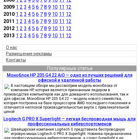
2009
1
2
3
4
5
6
7
8
9
10
11
12
2010
1
2
3
4
5
6
7
8
9
10
11
12
2011
1
2
3
4
5
6
7
8
9
10
11
12
2012
1
2
3
4
5
6
7
8
9
10
11
12
2013
1
2
3
4
5
6
7
8
9
10
11
12
О нас
Размещение рекламы
Контакты
Популярные статьи
Моноблок HP 205 G4 22 AiO — одно из лучших решений для
офисной и удаленной работы
В настоящем обзоре мы рассмотрим модель моноблока от
компании HP, которая является признанным лидером в
производстве компьютеров как для домашнего использования, так и
для офисов. Моноблок HP 205 G4 22 — модель нового семейства,
которая построена на базе процессоров AMD последнего поколения и
отличается неплохой производительностью вкупе с привлекательной
ценой
Logitech G PRO X Superlight — легкая беспроводная мышь для
профессиональных киберспортсменов
Швейцарская компания Logitech G представила беспроводную
игровую мышь Logitech G PRO X Superlight. Новинка предназначена
для профессиональных киберспортсменов, а слово Superlight в ее