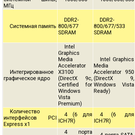
МГц
DDR2-
DDR2-
Системная память
800/677
800/677/533
SDRAM
SDRAM
Intel
Graphics
Media
Intel Graphics
Accelerator
Media
Интегрированное
X3100
Accelerator 950
графическое ядро
(DirectX 9c,
(DirectX 9,
Certified for
Windows Vista
Windows
Ready)
Vista
Premium)
Количество
4 (6 для
4 (6 для
интерфейсов PCI
ICH7R)
ICH7R)
Express x1
4 порта
4 порта SATA,