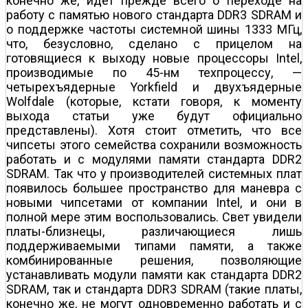
конечно же, идет прежде всего о переходе на
работу с памятью нового стандарта DDR3 SDRAM и
о поддержке частоты системной шины 1333 МГц,
что, безусловно, сделано с прицелом на
готовящиеся к выходу новые процессоры Intel,
производимые по 45-нм техпроцессу, —
четырехъядерные Yorkfield и двухъядерные
Wolfdale (которые, кстати говоря, к моменту
выхода статьи уже будут официально
представлены). Хотя стоит отметить, что все
чипсеты этого семейства сохранили возможность
работать и с модулями памяти стандарта DDR2
SDRAM. Так что у производителей системных плат
появилось большее пространство для маневра с
новыми чипсетами от компании Intel, и они в
полной мере этим воспользовались. Свет увидели
платы-близнецы, различающиеся лишь
поддерживаемыми типами памяти, а также
комбинированные решения, позволяющие
устанавливать модули памяти как стандарта DDR2
SDRAM, так и стандарта DDR3 SDRAM (такие платы,
конечно же, не могут одновременно работать и с