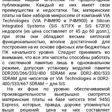
публикациям. Каждый из них имеет свои
преимущества и недостатки. Так, материнские
платы на базе наборов микросхем от компаний VIA
Technologies (VIA P4M890 и P4M900) и Silicon
Integrated Systems (SiS 671FX и SiS 672FX)
недороги (их цена составляет от 45 до 60 долл.),
при этом они обладают весьма неплохой
функциональностью, вполне достаточной для
построения на их основе офисных или бюджетных
ПК начального уровня. Следует принимать во
внимание, что все эти чипсеты способны работать
с системной памятью лишь в одноканальном
режиме, допуская установку модулей памяти
DDR200/266/333/400 SDRAM или DDR2-400/533
SDRAM для чипсетов от VIA Technologies и DDR2-
400/533/667 SDRAM — для SiS.
На их фоне по уровню обеспечиваемой
производительности выигрышно смотрятся
материнские платы на базе чипсета Intel 945G
Express, которые, правда, дороже упомянутых
выше решений: цена на них составляет