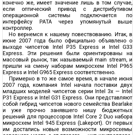
конечно же, имеет значение лишь в том случае,
если оптический привод с дистрибутивом
операционной системы подключается по
интерфейсу PATA через упомянутый выше
контроллер.
Но вернемся к нашему повествованию. Итак, в
июне 2007 года было официально объявлено о
выходе чипсетов Intel P35 Express и Intel G33
Express. Эти решения были ориентированы на
массовый рынок, так называемый main stream, и
пришли на смену наборам микросхем Intel P965
Express и Intel G965 Express соответственно.
Примерно в то же самое время, в начале июня
2007 года, компания Intel начала поставки двух
младших моделей чипсетов серии Intel 3x — Intel
P31 Express и Intel G31 Express. Они представляют
собой гибрид чипсетов нового семейства Bearlake
и уже прочно занявшего нишу бюджетных
решений для процессоров Intel Core 2 Duo набора
микросхем Intel 945 Express (Lakeport). От первых
им достались новые возможности микросхемы