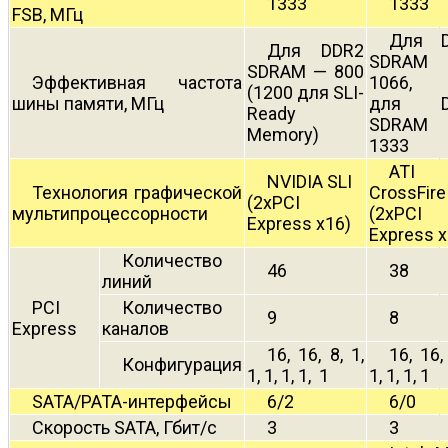
1333
1333
FSB, МГц
Для 
Для DDR2
SDRA
SDRAM — 800
Эффективная частота
1066,
(1200 для SLI-
шины памяти, МГц
для D
Ready
SDRA
Memory)
1333
ATI
NVIDIA SLI
Технология графической
CrossFire
(2xPCI
мультипроцессорности
(2xPCI
Express x16)
Express x
Количество
46
38
линий
PCI
Количество
9
8
Express
каналов
16, 16, 8, 1,
16, 16, 
Конфигурация
1, 1, 1, 1, 1
1, 1, 1, 1
SATA/PATA-интерфейсы
6/2
6/0
Скорость SATA, Гбит/с
3
3