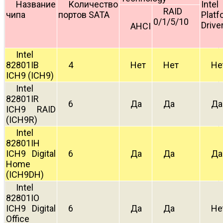
Название
Количество
Int
RAID
чипа
портов SATA
Platf
0/1/5/10
Drive
AHCI
Intel
82801IB
4
Нет
Нет
Не
ICH9 (ICH9)
Intel
82801IR
6
Да
Да
Да
ICH9 RAID
(ICH9R)
Intel
82801IH
ICH9 Digital
6
Да
Да
Да
Home
(ICH9DH)
Intel
82801IO
ICH9 Digital
6
Да
Да
Не
Office