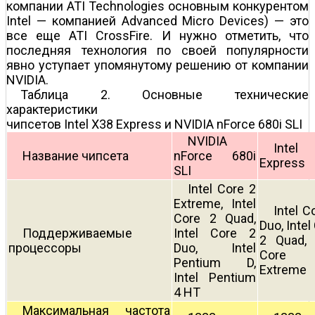
компании ATI Technologies основным конкурентом
Intel — компанией Advanced Micro Devices) — это
все еще ATI CrossFire. И нужно отметить, что
последняя технология по своей популярности
явно уступает упомянутому решению от компании
NVIDIA.
Таблица 2. Основные технические
характеристики
чипсетов Intel X38 Express и NVIDIA nForce 680i SLI
NVIDIA
Intel
Название чипсета
nForce 680i
Express
SLI
Intel Core 2
Extreme, Intel
Intel C
Core 2 Quad,
Duo, Intel
Поддерживаемые
Intel Core 2
2 Quad, 
процессоры
Duo, Intel
Core
Pentium D,
Extreme
Intel Pentium
4 HT
Максимальная частота