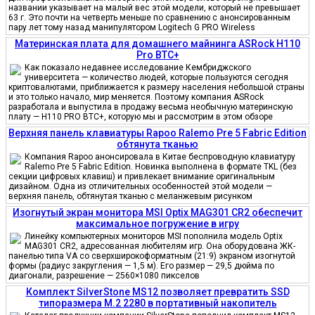
названии указывает на малый вес этой модели, который не превышает
63 г. Это почти на четверть меньше по сравнению с анонсированным
пару лет тому назад манипулятором Logitech G PRO Wireless
Материнская плата для домашнего майнинга ASRock H110
Pro BTC+
Как показало недавнее исследование Кембриджского
университета — количество людей, которые пользуются сегодня
криптовалютами, приближается к размеру населения небольшой страны
и это только начало, мир меняется. Поэтому компания ASRock
разработала и выпустила в продажу весьма необычную материнскую
плату — H110 PRO BTC+, которую мы и рассмотрим в этом обзоре
Верхняя панель клавиатуры Rapoo Ralemo Pre 5 Fabric Edition
обтянута тканью
Компания Rapoo анонсировала в Китае беспроводную клавиатуру
Ralemo Pre 5 Fabric Edition. Новинка выполнена в формате TKL (без
секции цифровых клавиш) и привлекает внимание оригинальным
дизайном. Одна из отличительных особенностей этой модели —
верхняя панель, обтянутая тканью с меланжевым рисунком
Изогнутый экран монитора MSI Optix MAG301 CR2 обеспечит
максимальное погружение в игру
Линейку компьютерных мониторов MSI пополнила модель Optix
MAG301 CR2, адресованная любителям игр. Она оборудована ЖК-
панелью типа VA со сверхширокоформатным (21:9) экраном изогнутой
формы (радиус закругления — 1,5 м). Его размер — 29,5 дюйма по
диагонали, разрешение — 2560×1080 пикселов
Комплект SilverStone MS12 позволяет превратить SSD
типоразмера M.2 2280 в портативный накопитель