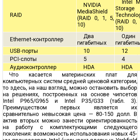
Intel M
NVIDIA
Storage
MediaShield
RAID
Technolo
(RAID 0, 1, 5,
(RAID 0, 
10)
10)
Два
Один
Ethernet-контроллер
гигабитных
гигабитн
USB-порты
10
12
PCI-слоты
5
4
Аудиоконтроллер
HDA
HDA
Что касается материнских плат для
компьютерных систем средней ценовой категории,
то здесь, на наш взгляд, можно остановить выбор
на решениях, построенных на основе чипсетов
Intel P965/G965 и Intel P35/G33 (табл. 3).
Преимуществом первых является их
сравнительно невысокая цена — 80-150 долл. В
актив вторых можно занести ориентированность
на работу с комплектующими следующего
поколения: возможность использования новых 45-