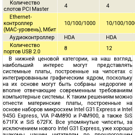
Количество
4
4
слотов PCI Master
Ethernet-
контроллер
10/100/1000
10/100/100
(MAC-уровень), Мбит
Аудиоконтроллер
HDA
HDA
Количество
8
12
портов USB 2.0
В нижней ценовой категории, на наш взгляд,
наибольший интерес могут представлять
системные платы, построенные на чипсетах с
интегрированным графическим ядром, поскольку
на их основе могут быть собраны недорогие и
вполне отвечающие современным требованиям
компьютерные системы. К таким решениям можно
отнести материнские платы, построенные на
основе наборов микросхем Intel G31 Express и Intel
945G Express, VIA P4M890 и P4M900, а также SiS
671FX и SiS 672FX. Все упомянутые чипсеты, за
исключением нового Intel G31 Express, уже хорошо
знакомы нашим читателям по прошлогодним