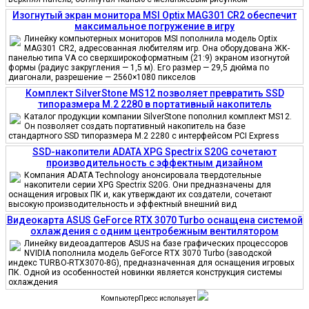
Изогнутый экран монитора MSI Optix MAG301 CR2 обеспечит
максимальное погружение в игру
Линейку компьютерных мониторов MSI пополнила модель Optix
MAG301 CR2, адресованная любителям игр. Она оборудована ЖК-
панелью типа VA со сверхширокоформатным (21:9) экраном изогнутой
формы (радиус закругления — 1,5 м). Его размер — 29,5 дюйма по
диагонали, разрешение — 2560×1080 пикселов
Комплект SilverStone MS12 позволяет превратить SSD
типоразмера M.2 2280 в портативный накопитель
Каталог продукции компании SilverStone пополнил комплект MS12.
Он позволяет создать портативный накопитель на базе
стандартного SSD типоразмера M.2 2280 с интерфейсом PCI Express
SSD-накопители ADATA XPG Spectrix S20G сочетают
производительность с эффектным дизайном
Компания ADATA Technology анонсировала твердотельные
накопители серии XPG Spectrix S20G. Они предназначены для
оснащения игровых ПК и, как утверждают их создатели, сочетают
высокую производительность и эффектный внешний вид
Видеокарта ASUS GeForce RTX 3070 Turbo оснащена системой
охлаждения с одним центробежным вентилятором
Линейку видеоадаптеров ASUS на базе графических процессоров
NVIDIA пополнила модель GeForce RTX 3070 Turbo (заводской
индекс TURBO-RTX3070-8G), предназначенная для оснащения игровых
ПК. Одной из особенностей новинки является конструкция системы
охлаждения
КомпьютерПресс использует