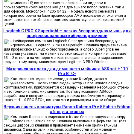
компании HP, которая является признанным лидером в
производстве компьютеров как для домашнего использования, так и
для офисов. Моноблок HP 205 G4 22 — модель нового семейства,
которая построена на базе процессоров AMD последнего поколения и
отличается неплохой производительностью вкупе с привлекательной
ценой
Logitech G PRO X Superlight — легкая беспроводная мышь для
профессиональных киберспортсменов
Швейцарская компания Logitech G представила беспроводную
игровую мышь Logitech G PRO X Superlight. Новинка предназначена
для профессиональных киберспортсменов, а слово Superlight в ее
названии указывает на малый вес этой модели, который не превышает
63 г. Это почти на четверть меньше по сравнению с анонсированным
пару лет тому назад манипулятором Logitech G PRO Wireless
Материнская плата для домашнего майнинга ASRock H110
Pro BTC+
Как показало недавнее исследование Кембриджского
университета — количество людей, которые пользуются сегодня
криптовалютами, приближается к размеру населения небольшой страны
и это только начало, мир меняется. Поэтому компания ASRock
разработала и выпустила в продажу весьма необычную материнскую
плату — H110 PRO BTC+, которую мы и рассмотрим в этом обзоре
Верхняя панель клавиатуры Rapoo Ralemo Pre 5 Fabric Edition
обтянута тканью
Компания Rapoo анонсировала в Китае беспроводную клавиатуру
Ralemo Pre 5 Fabric Edition. Новинка выполнена в формате TKL (без
секции цифровых клавиш) и привлекает внимание оригинальным
дизайном. Одна из отличительных особенностей этой модели —
верхняя панель, обтянутая тканью с меланжевым рисунком