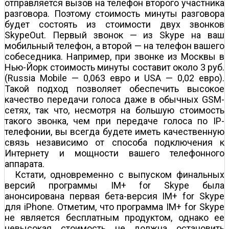
отправляется вызов на телефон второго участника
разговора. Поэтому стоимость минуты разговора
будет состоять из стоимости двух звонков
SkypeOut. Первый звонок — из Skype на ваш
мобильный телефон, а второй — на телефон вашего
собеседника. Например, при звонке из Москвы в
Нью-Йорк стоимость минуты составит около 3 руб.
(Russia Mobile — 0,063 евро и USA — 0,02 евро).
Такой подход позволяет обеспечить высокое
качество передачи голоса даже в обычных GSM-
сетях, так что, несмотря на б
о
льшую стоимость
такого звонка, чем при передаче голоса по IP-
телефонии, вы всегда будете иметь качественную
связь независимо от способа подключения к
Интернету и мощности вашего телефонного
аппарата.
Кстати, одновременно с выпуском финальных
версий программы IM+ for Skype была
анонсирована первая бета-версия IM+ for Skype
для iPhone. Отметим, что программа IM+ for Skype
не является бесплатным продуктом, однако ее
невысокая стоимость не должна остановить