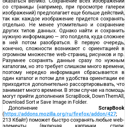
оказаться велико. Сохранение всех изображений
со страницы (например, при просмотре галереи
изображений) предполагает еще больше действий,
так как каждое изображение придется сохранять
отдельно. Не менее утомительно и сохранение
других типов данных. Однако найти и сохранить
нужную информацию — это полдела, куда сложнее
в ней потом разобраться. В первую очередь,
конечно, сложности возникают с ориентацией в
огромном множестве web-страниц, рисунков и пр.
Разумнее сохранять данные сразу по нужным
каталогам, но это требует слишком много времени,
поэтому нередко информация сбрасывается в
один каталог и потом для удобства ориентации ее
приходится дополнительно рассортировывать, что
занимает много времени. В этом случае на помощь
могут прийти дополнения ScrapBook, DownThemAll,
Download Sort и Save Image in Folder.
Дополнение
ScrapBook
(
https://addons.mozilla.org/ru/firefox/addon/427
;
213 Кбайт) поможет быстро сохранять любые web-
элементы (включая картинки, стили,