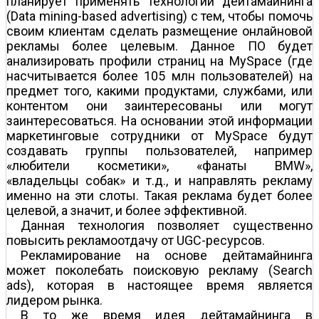
планирует применять технологии дейтамайнинга
(Data mining-based advertising) с тем, чтобы помочь
своим клиентам сделать размещение онлайновой
рекламы более целевым. Данное ПО будет
анализировать профили страниц на MySpace (где
насчитывается более 105 млн пользователей) на
предмет того, какими продуктами, службами, или
контентом они заинтересованы или могут
заинтересоваться. На основании этой информации
маркетинговые сотрудники от MySpace будут
создавать группы пользователей, например
«любители косметики», «фанаты BMW»,
«владельцы собак» и т.д., и направлять рекламу
именно на эти слоты. Такая реклама будет более
целевой, а значит, и более эффективной.
Данная технология позволяет существенно
повысить рекламоотдачу от UGC-ресурсов.
Рекламирование на основе дейтамайнинга
может поколебать поисковую рекламу (Search
ads), которая в настоящее время является
лидером рынка.
В то же время идея дейтамайнинга в