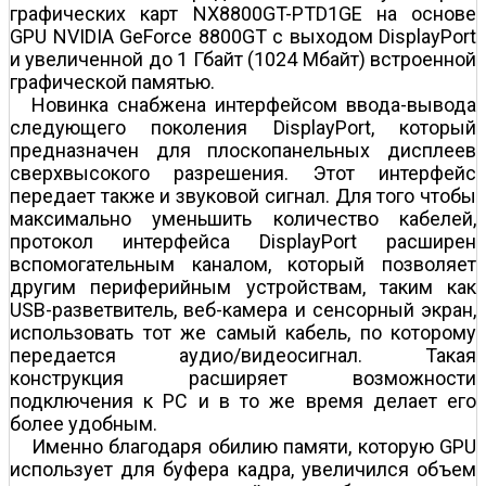
графических карт NX8800GT-PTD1GE на основе
GPU NVIDIA GeForce 8800GT с выходом DisplayPort
и увеличенной до 1 Гбайт (1024 Мбайт) встроенной
графической памятью.
Новинка снабжена интерфейсом ввода-вывода
следующего поколения DisplayPort, который
предназначен для плоскопанельных дисплеев
сверхвысокого разрешения. Этот интерфейс
передает также и звуковой сигнал. Для того чтобы
максимально уменьшить количество кабелей,
протокол интерфейса DisplayPort расширен
вспомогательным каналом, который позволяет
другим периферийным устройствам, таким как
USB-разветвитель, веб-камера и сенсорный экран,
использовать тот же самый кабель, по которому
передается аудио/видеосигнал. Такая
конструкция расширяет возможности
подключения к PC и в то же время делает его
более удобным.
Именно благодаря обилию памяти, которую GPU
использует для буфера кадра, увеличился объем