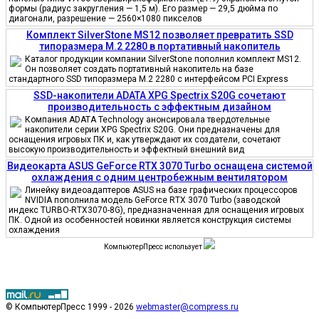
формы (радиус закругления — 1,5 м). Его размер — 29,5 дюйма по
диагонали, разрешение — 2560×1080 пикселов
Комплект SilverStone MS12 позволяет превратить SSD
типоразмера M.2 2280 в портативный накопитель
Каталог продукции компании SilverStone пополнил комплект MS12.
Он позволяет создать портативный накопитель на базе
стандартного SSD типоразмера M.2 2280 с интерфейсом PCI Express
SSD-накопители ADATA XPG Spectrix S20G сочетают
производительность с эффектным дизайном
Компания ADATA Technology анонсировала твердотельные
накопители серии XPG Spectrix S20G. Они предназначены для
оснащения игровых ПК и, как утверждают их создатели, сочетают
высокую производительность и эффектный внешний вид
Видеокарта ASUS GeForce RTX 3070 Turbo оснащена системой
охлаждения с одним центробежным вентилятором
Линейку видеоадаптеров ASUS на базе графических процессоров
NVIDIA пополнила модель GeForce RTX 3070 Turbo (заводской
индекс TURBO-RTX3070-8G), предназначенная для оснащения игровых
ПК. Одной из особенностей новинки является конструкция системы
охлаждения
КомпьютерПресс использует
© КомпьютерПресс 1999 - 2026
webmaster@compress.ru