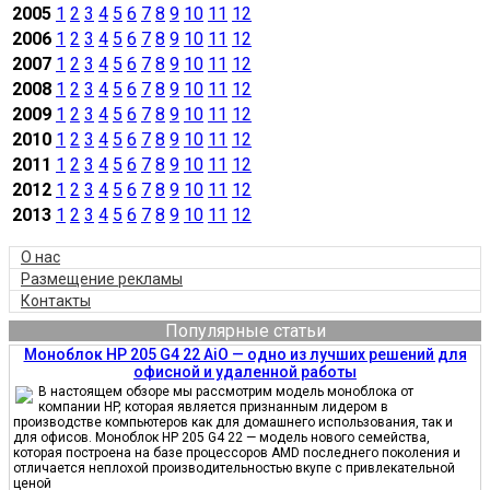
2005
1
2
3
4
5
6
7
8
9
10
11
12
2006
1
2
3
4
5
6
7
8
9
10
11
12
2007
1
2
3
4
5
6
7
8
9
10
11
12
2008
1
2
3
4
5
6
7
8
9
10
11
12
2009
1
2
3
4
5
6
7
8
9
10
11
12
2010
1
2
3
4
5
6
7
8
9
10
11
12
2011
1
2
3
4
5
6
7
8
9
10
11
12
2012
1
2
3
4
5
6
7
8
9
10
11
12
2013
1
2
3
4
5
6
7
8
9
10
11
12
О нас
Размещение рекламы
Контакты
Популярные статьи
Моноблок HP 205 G4 22 AiO — одно из лучших решений для
офисной и удаленной работы
В настоящем обзоре мы рассмотрим модель моноблока от
компании HP, которая является признанным лидером в
производстве компьютеров как для домашнего использования, так и
для офисов. Моноблок HP 205 G4 22 — модель нового семейства,
которая построена на базе процессоров AMD последнего поколения и
отличается неплохой производительностью вкупе с привлекательной
ценой