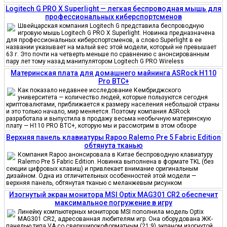
Logitech G PRO X Superlight — легкая беспроводная мышь для
профессиональных киберспортсменов
Швейцарская компания Logitech G представила беспроводную
игровую мышь Logitech G PRO X Superlight. Новинка предназначена
для профессиональных киберспортсменов, а слово Superlight в ее
названии указывает на малый вес этой модели, который не превышает
63 г. Это почти на четверть меньше по сравнению с анонсированным
пару лет тому назад манипулятором Logitech G PRO Wireless
Материнская плата для домашнего майнинга ASRock H110
Pro BTC+
Как показало недавнее исследование Кембриджского
университета — количество людей, которые пользуются сегодня
криптовалютами, приближается к размеру населения небольшой страны
и это только начало, мир меняется. Поэтому компания ASRock
разработала и выпустила в продажу весьма необычную материнскую
плату — H110 PRO BTC+, которую мы и рассмотрим в этом обзоре
Верхняя панель клавиатуры Rapoo Ralemo Pre 5 Fabric Edition
обтянута тканью
Компания Rapoo анонсировала в Китае беспроводную клавиатуру
Ralemo Pre 5 Fabric Edition. Новинка выполнена в формате TKL (без
секции цифровых клавиш) и привлекает внимание оригинальным
дизайном. Одна из отличительных особенностей этой модели —
верхняя панель, обтянутая тканью с меланжевым рисунком
Изогнутый экран монитора MSI Optix MAG301 CR2 обеспечит
максимальное погружение в игру
Линейку компьютерных мониторов MSI пополнила модель Optix
MAG301 CR2, адресованная любителям игр. Она оборудована ЖК-
панелью типа VA со сверхширокоформатным (21:9) экраном изогнутой