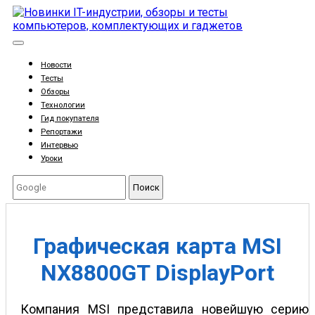
Новости
Тесты
Обзоры
Технологии
Гид покупателя
Репортажи
Интервью
Уроки
Поиск
Графическая карта MSI
NX8800GT DisplayPort
Компания MSI представила новейшую серию