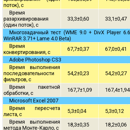
поток), с
Время
разархивирования
33,3±0,60
33,1±0,47
(один поток), с
Многозадачный тест (WME 9.0 + DivX Player 6.
WinRAR 3.71+ Lame 4.0 Beta)
Время
67,7±0,37
67,0±0,41
конвертирования, с
Adobe Photoshop CS3
Время выполнения
последовательности
54,2±0,23
54,2±0,27
фильтров, с
Время пакетной
167,7±1,09
167,4±1,94
обработки, с
Microsoft Excel 2007
Время пересчета
5,3±0,04
5,3±0,12
листа, с
Время выполнения
18,3±0,35
18,2±0,06
метода Монте-Карло, с