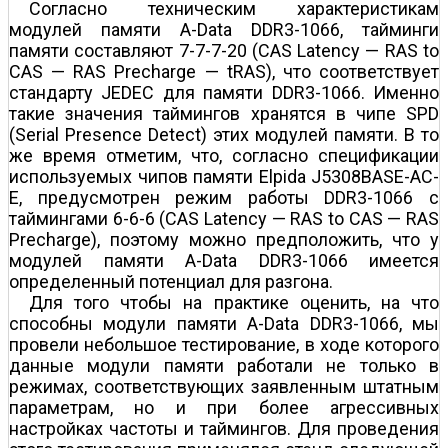
Согласно техническим характеристикам
модулей памяти A-Data DDR3-1066, тайминги
памяти составляют 7-7-7-20 (CAS Latency — RAS to
CAS — RAS Precharge — tRAS), что соответствует
стандарту JEDEC для памяти DDR3-1066. Именно
такие значения таймингов хранятся в чипе SPD
(Serial Presence Detect) этих модулей памяти. В то
же время отметим, что, согласно спецификации
используемых чипов памяти Elpida J5308BASE-AC-
E, предусмотрен режим работы DDR3-1066 с
таймингами 6-6-6 (CAS Latency — RAS to CAS — RAS
Precharge), поэтому можно предположить, что у
модулей памяти A-Data DDR3-1066 имеется
определенный потенциал для разгона.
Для того чтобы на практике оценить, на что
способны модули памяти A-Data DDR3-1066, мы
провели небольшое тестирование, в ходе которого
данные модули памяти работали не только в
режимах, соответствующих заявленным штатным
параметрам, но и при более агрессивных
настройках частоты и таймингов. Для проведения