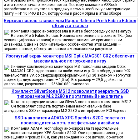
криптовалютами, приближается к размеру населения небольшой страны
и это только начало, мир меняется. Поэтому компания ASRock
разработала и выпустила в продажу весьма необычную материнскую
плату — H110 PRO BTC+, которую мы и рассмотрим в этом обзоре
Верхняя панель клавиатуры Rapoo Ralemo Pre 5 Fabric Edition
обтянута тканью
Компания Rapoo анонсировала в Китае беспроводную клавиатуру
Ralemo Pre 5 Fabric Edition. Новинка выполнена в формате TKL (без
секции цифровых клавиш) и привлекает внимание оригинальным
дизайном. Одна из отличительных особенностей этой модели —
верхняя панель, обтянутая тканью с меланжевым рисунком
Изогнутый экран монитора MSI Optix MAG301 CR2 обеспечит
максимальное погружение в игру
Линейку компьютерных мониторов MSI пополнила модель Optix
MAG301 CR2, адресованная любителям игр. Она оборудована ЖК-
панелью типа VA со сверхширокоформатным (21:9) экраном изогнутой
формы (радиус закругления — 1,5 м). Его размер — 29,5 дюйма по
диагонали, разрешение — 2560×1080 пикселов
Комплект SilverStone MS12 позволяет превратить SSD
типоразмера M.2 2280 в портативный накопитель
Каталог продукции компании SilverStone пополнил комплект MS12.
Он позволяет создать портативный накопитель на базе
стандартного SSD типоразмера M.2 2280 с интерфейсом PCI Express
SSD-накопители ADATA XPG Spectrix S20G сочетают
производительность с эффектным дизайном
Компания ADATA Technology анонсировала твердотельные
накопители серии XPG Spectrix S20G. Они предназначены для
оснащения игровых ПК и, как утверждают их создатели, сочетают