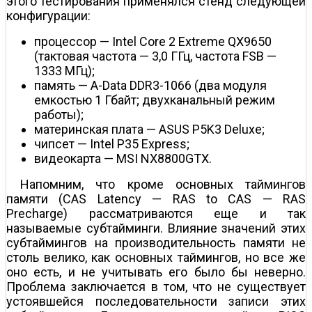
этого тестирования применялся стенд следующей
конфигурации:
процессор — Intel Core 2 Extreme QX9650
(тактовая частота — 3,0 ГГц, частота FSB —
1333 МГц);
память — A-Data DDR3-1066 (два модуля
емкостью 1 Гбайт; двухканальный режим
работы);
материнская плата — ASUS P5K3 Deluxe;
чипсет — Intel P35 Express;
видеокарта — MSI NX8800GTX.
Напомним, что кроме основных таймингов
памяти (CAS Latency — RAS to CAS — RAS
Precharge) рассматриваются еще и так
называемые субтайминги. Влияние значений этих
субтаймингов на производительность памяти не
столь велико, как основных таймингов, но все же
оно есть, и не учитывать его было бы неверно.
Проблема заключается в том, что не существует
устоявшейся последовательности записи этих