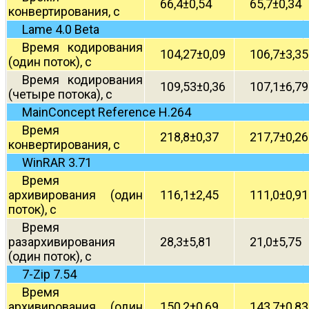
66,4±0,54
65,7±0,34
конвертирования, с
Lame 4.0 Beta
Время кодирования
104,27±0,09
106,7±3,35
(один поток), с
Время кодирования
109,53±0,36
107,1±6,79
(четыре потока), с
MainConcept Reference H.264
Время
218,8±0,37
217,7±0,26
конвертирования, с
WinRAR 3.71
Время
архивирования (один
116,1±2,45
111,0±0,91
поток), с
Время
разархивирования
28,3±5,81
21,0±5,75
(один поток), с
7-Zip 7.54
Время
архивирования (один
150,2±0,69
143,7±0,83