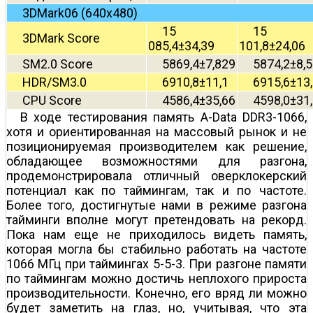
3DMark06 (640x480)
15
15
3DMark Score
085,4±34,39
101,8±24,06
SM2.0 Score
5869,4±7,829
5874,2±8,
HDR/SM3.0
6910,8±11,1
6915,6±13
CPU Score
4586,4±35,66
4598,0±31
В ходе тестирования память A-Data DDR3-1066,
хотя и ориентированная на массовый рынок и не
позиционируемая производителем как решение,
обладающее возможностями для разгона,
продемонстрировала отличный оверклокерский
потенциал как по таймингам, так и по частоте.
Более того, достигнутые нами в режиме разгона
тайминги вполне могут претендовать на рекорд.
Пока нам еще не приходилось видеть память,
которая могла бы стабильно работать на частоте
1066 МГц при таймингах 5-5-3. При разгоне памяти
по таймингам можно достичь неплохого прироста
производительности. Конечно, его вряд ли можно
будет заметить на глаз, но, учитывая, что эта