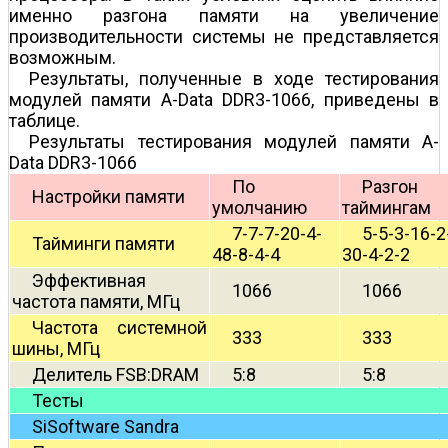
именно разгона памяти на увеличение
производительности системы не представляется
возможным.
Результаты, полученные в ходе тестирования
модулей памяти A-Data DDR3-1066, приведены в
таблице.
Результаты тестирования модулей памяти A-
Data DDR3-1066
По
Разгон 
Настройки памяти
умолчанию
таймингам
7-7-7-20-4-
5-5-3-16-2
Тайминги памяти
48-8-4-4
30-4-2-2
Эффективная
1066
1066
частота памяти, МГц
Частота системной
333
333
шины, МГц
Делитель FSB:DRAM
5:8
5:8
Тесты
SiSoftware Sandra