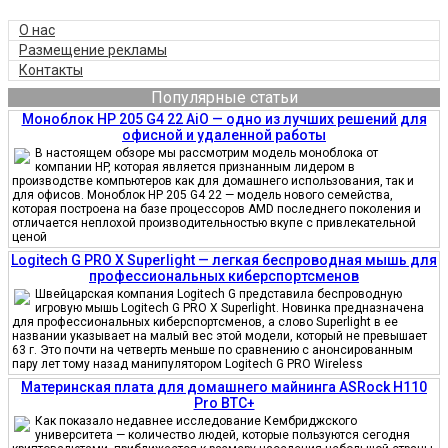
О нас
Размещение рекламы
Контакты
Популярные статьи
Моноблок HP 205 G4 22 AiO — одно из лучших решений для
офисной и удаленной работы
В настоящем обзоре мы рассмотрим модель моноблока от
компании HP, которая является признанным лидером в
производстве компьютеров как для домашнего использования, так и
для офисов. Моноблок HP 205 G4 22 — модель нового семейства,
которая построена на базе процессоров AMD последнего поколения и
отличается неплохой производительностью вкупе с привлекательной
ценой
Logitech G PRO X Superlight — легкая беспроводная мышь для
профессиональных киберспортсменов
Швейцарская компания Logitech G представила беспроводную
игровую мышь Logitech G PRO X Superlight. Новинка предназначена
для профессиональных киберспортсменов, а слово Superlight в ее
названии указывает на малый вес этой модели, который не превышает
63 г. Это почти на четверть меньше по сравнению с анонсированным
пару лет тому назад манипулятором Logitech G PRO Wireless
Материнская плата для домашнего майнинга ASRock H110
Pro BTC+
Как показало недавнее исследование Кембриджского
университета — количество людей, которые пользуются сегодня