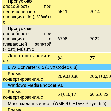
Пропускная
способность при
целочисленных
6811
7014
операциях (Int), Мбайт/
с
Пропускная
способность при
операциях с
6798
7022
плавающей запятой
(Float), Мбайт/с
Латентность памяти,
84
77
нс
DivX Converter 6.5 (DivX Codec 6.8)
Время
209,0±0,38
206,1±0,50
конвертирования, с
Windows Media Encoder 9.0
Время
61,0±0,17
60,5±0,22
конвертирования, с
Многозадачный тест (WME 9.0 + DivX Player 6.6)
Время