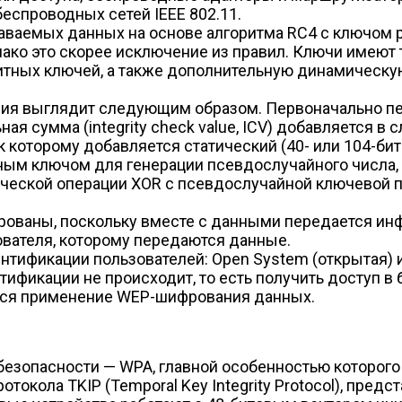
еспроводных сетей IEEE 802.11.
ваемых данных на основе алгоритма RC4 с ключом р
однако это скорее исключение из правил. Ключи име
8-битных ключей, а также дополнительную динамичес
ия выглядит следующим образом. Первоначально пе
ная сумма (integrity check value, ICV) добавляется в
 к которому добавляется статический (40- или 104-б
дным ключом для генерации псевдослучайного числа
еской операции XOR с псевдослучайной ключевой п
ованы, поскольку вместе с данными передается инф
ователя, которому передаются данные.
тификации пользователей: Open System (открытая) и
тификации не происходит, то есть получить доступ в
тся применение WEP-шифрования данных.
 безопасности — WPA, главной особенностью которог
токола TKIP (Temporal Key Integrity Protocol), пре