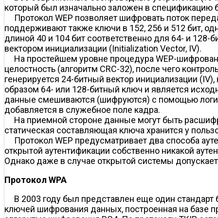
который был изначально заложен в спецификацию б
Протокол WEP позволяет шифровать поток переда
поддерживают также ключи в 152, 256 и 512 бит, 
длиной 40 и 104 бит соответственно для 64- и 12
вектором инициализации (Initialization Vector, IV).
На простейшем уровне процедура WEP-шифрован
целостность (алгоритм CRC-32), после чего контроль
генерируется 24-битный вектор инициализации (IV),
образом 64- или 128-битный ключ и является исхо
данные смешиваются (шифруются) с помощью логич
добавляется в служебное поле кадра.
На приемной стороне данные могут быть расшифр
статическая составляющая ключа хранится у польз
Протокол WEP предусматривает два способа аутен
открытой аутентификации собственно никакой аутен
Однако даже в случае открытой системы допускае
Протокол WPA
В 2003 году был представлен еще один стандарт
ключей шифрования данных, построенная на базе про