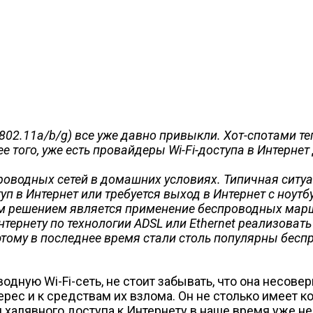
02.11a/b/g) все уже давно привыкли. Хот-спотами теп
 того, уже есть провайдеры Wi-Fi-доступа в Интерне
водных сетей в домашних условиях. Типичная ситуац
п в Интернет или требуется выход в Интернет с ноутб
м решением является применение беспроводных марш
нтернету по технологии ADSL или Ethernet реализова
тому в последнее время стали столь популярны бес
дную Wi-Fi-сеть, не стоит забывать, что она несове
рес и к средствам их взлома. Он не столько имеет 
 халявного доступа к Интернету в наше время уже не