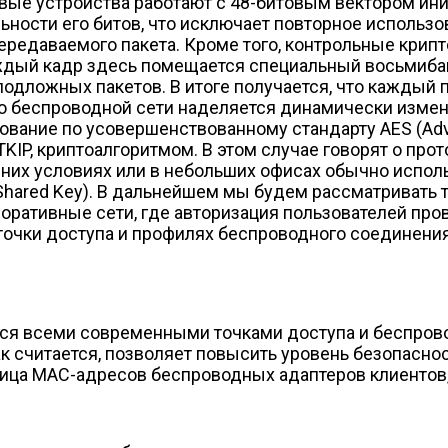
вые устройства работают с 48-битовым вектором иниц
ности его битов, что исключает повторное использо
 передаваемого пакета. Кроме того, контрольные кр
 каждый кадр здесь помещается специальный восьмиб
подложных пакетов. В итоге получается, что каждый
во беспроводной сети наделяется динамически изм
ание по усовершенствованному стандарту AES (Advan
KIP, криптоалгоритмом. В этом случае говорят о про
их условиях или в небольших офисах обычно исполь
Shared Key). В дальнейшем мы будем рассматривать 
оративные сети, где авторизация пользователей про
очки доступа и профилях беспроводного соединения 
ся всеми современными точками доступа и беспрово
как считается, позволяет повысить уровень безопасн
лица MAC-адресов беспроводных адаптеров клиентов,