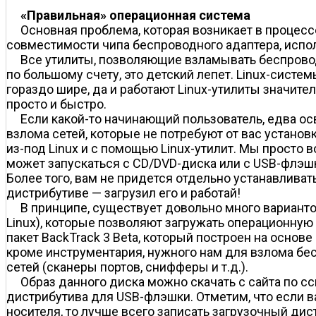
«Правильная» операционная система
Основная проблема, которая возникает в процес
совместимости чипа беспроводного адаптера, испо
Все утилиты, позволяющие взламывать беспроводн
по большому счету, это детский лепет. Linux-сист
гораздо шире, да и работают Linux-утилиты значите
просто и быстро.
Если какой-то начинающий пользователь, едва ос
взлома сетей, которые не потребуют от вас установ
из-под Linux и с помощью Linux-утилит. Мы просто
может запускаться с CD/DVD-диска или с USB-флэшк
Более того, вам не придется отдельно устанавливат
дистрибутиве — загрузил его и работай!
В принципе, существует довольно много варианто
Linux), которые позволяют загружать операционную
пакет BackTrack 3 Beta, который построен на основе
кроме инструментария, нужного нам для взлома бе
сетей (сканеры портов, снифферы и т.д.).
Образ данного диска можно скачать с сайта по ссы
дистрибутива для USB-флэшки. Отметим, что если в
носителя, то лучше всего записать загрузочный ди