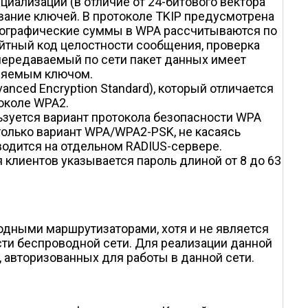
иализации (в отличие от 24-битового вектора
вание ключей. В протоколе TKIP предусмотрена
иптографические суммы в WPA рассчитываются по
айтный код целостности сообщения, проверка
 передаваемый по сети пакет данных имеет
еняемым ключом.
ced Encryption Standard), который отличается
токоле WPA2.
зуется вариант протокола безопасности WPA
только вариант WPA/WPA2-PSK, не касаясь
водится на отдельном RADIUS-сервере.
клиентов указывается пароль длиной от 8 до 63
дными маршрутизаторами, хотя и не является
ости беспроводной сети. Для реализации данной
 авторизованных для работы в данной сети.