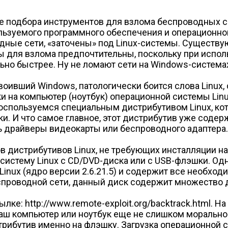
се подбора инструментов для взлома беспроводных с
льзуемого программного обеспечения и операционно
ые сети, «заточены» под Linux-системы. Существуют
емы для взлома предпочтительны, поскольку при испо
льно быстрее. Ну не ломают сети на Windows-системах
воивший Windows, патологически боится слова Linux
ки на компьютер (ноутбук) операционной системы Linu
 воспользуемся специальным дистрибутивом Linux, ко
и. И что самое главное, этот дистрибутив уже соде
ь драйверы видеокарты или беспроводного адаптера. 
в дистрибутивов Linux, не требующих инсталляции н
 систему Linux с CD/DVD-диска или с USB-флэшки. О
 Linux (ядро версии 2.6.21.5) и содержит все необход
спроводной сети, данный диск содержит множество д
лке: http://www.remote-exploit.org/backtrack.html. 
аш компьютер или ноутбук еще не слишком морально 
стрибутив именно на флэшку. Загрузка операционной