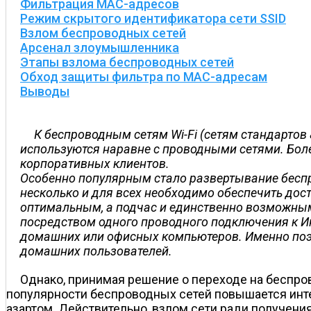
Фильтрация MAC-адресов
Режим скрытого идентификатора сети SSID
Взлом беспроводных сетей
Арсенал злоумышленника
Этапы взлома беспроводных сетей
Обход защиты фильтра по MAC-адресам
Выводы
К беспроводным сетям Wi-Fi (сетям стандартов 8
используются наравне с проводными сетями. Более
корпоративных клиентов.
Особенно популярным стало развертывание беспро
несколько и для всех необходимо обеспечить досту
оптимальным, а подчас и единственно возможны
посредством одного про­вод­ного подключения к И
домашних или офисных компьютеров. Именно поэ
домашних пользователей.
Однако, принимая решение о переходе на беспрово
популярности беспроводных сетей повышается инте
азартом. Действительно, взлом сети ради получения