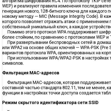
алгоритма шифрования RC4. По протоколу TKIP сете
WEP) и реализуют правила изменения последователь
генерация нового, 128-битного ключа для каждого
новому методу — MIC (Message Integrity Code). В
которого позволяет отражать атаки с применением 
собственный уникальный ключ, а каждое устройст
Помимо этого протокол WPA поддерживает шифров
более стойким, по сравнению с протоколами WEP и T
При развертывании беспроводных сетей в домашн
или WPA2 на основе общих ключей — WPA-PSK (Pre 
вариантов протокола WPA, ориентированных на корп
При использовании WPA/WPA2-PSK в настройках т
символов.
Фильтрация MAC-адресов
Фильтрация MAC-адресов, которая поддерживает
составной частью стандарта 802.11, тем не менее, 
функции в настройках точки доступа создается таб
Режим скрытого идентификатора сети SSID